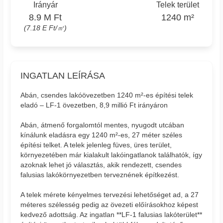
Irányár
Telek terület
8.9 M Ft
1240 m²
(7.18 E Ft/㎡)
INGATLAN LEÍRÁSA
Abán, csendes lakóövezetben 1240 m²-es építési telek
eladó – LF-1 övezetben, 8,9 millió Ft irányáron
Abán, átmenő forgalomtól mentes, nyugodt utcában
kínálunk eladásra egy 1240 m²-es, 27 méter széles
építési telket. A telek jelenleg füves, üres terület,
környezetében már kialakult lakóingatlanok találhatók, így
azoknak lehet jó választás, akik rendezett, csendes
falusias lakókörnyezetben terveznének építkezést.
A telek mérete kényelmes tervezési lehetőséget ad, a 27
méteres szélesség pedig az övezeti előírásokhoz képest
kedvező adottság. Az ingatlan **LF-1 falusias lakóterület**