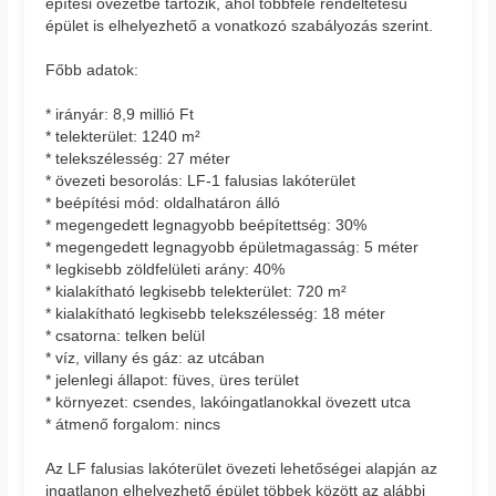
építési övezetbe tartozik, ahol többféle rendeltetésű
épület is elhelyezhető a vonatkozó szabályozás szerint.
Főbb adatok:
* irányár: 8,9 millió Ft
* telekterület: 1240 m²
* telekszélesség: 27 méter
* övezeti besorolás: LF-1 falusias lakóterület
* beépítési mód: oldalhatáron álló
* megengedett legnagyobb beépítettség: 30%
* megengedett legnagyobb épületmagasság: 5 méter
* legkisebb zöldfelületi arány: 40%
* kialakítható legkisebb telekterület: 720 m²
* kialakítható legkisebb telekszélesség: 18 méter
* csatorna: telken belül
* víz, villany és gáz: az utcában
* jelenlegi állapot: füves, üres terület
* környezet: csendes, lakóingatlanokkal övezett utca
* átmenő forgalom: nincs
Az LF falusias lakóterület övezeti lehetőségei alapján az
ingatlanon elhelyezhető épület többek között az alábbi