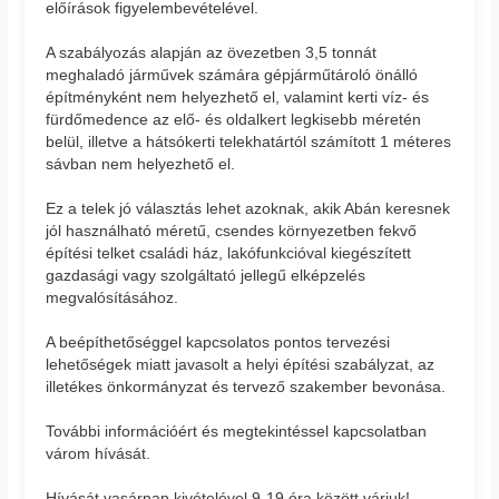
előírások figyelembevételével.
A szabályozás alapján az övezetben 3,5 tonnát
meghaladó járművek számára gépjárműtároló önálló
építményként nem helyezhető el, valamint kerti víz- és
fürdőmedence az elő- és oldalkert legkisebb méretén
belül, illetve a hátsókerti telekhatártól számított 1 méteres
sávban nem helyezhető el.
Ez a telek jó választás lehet azoknak, akik Abán keresnek
jól használható méretű, csendes környezetben fekvő
építési telket családi ház, lakófunkcióval kiegészített
gazdasági vagy szolgáltató jellegű elképzelés
megvalósításához.
A beépíthetőséggel kapcsolatos pontos tervezési
lehetőségek miatt javasolt a helyi építési szabályzat, az
illetékes önkormányzat és tervező szakember bevonása.
További információért és megtekintéssel kapcsolatban
várom hívását.
Hívását vasárnap kivételével 9-19 óra között várjuk!