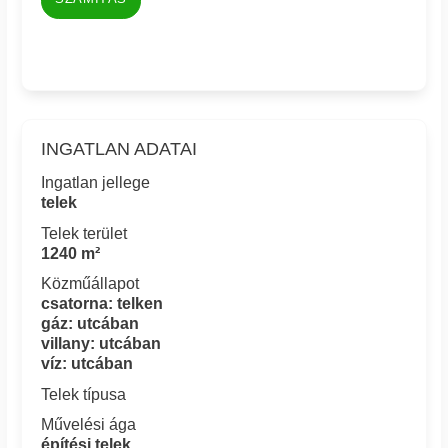
INGATLAN ADATAI
Ingatlan jellege
telek
Telek terület
1240 m²
Közműállapot
csatorna: telken
gáz: utcában
villany: utcában
víz: utcában
Telek típusa
Művelési ága
építési telek