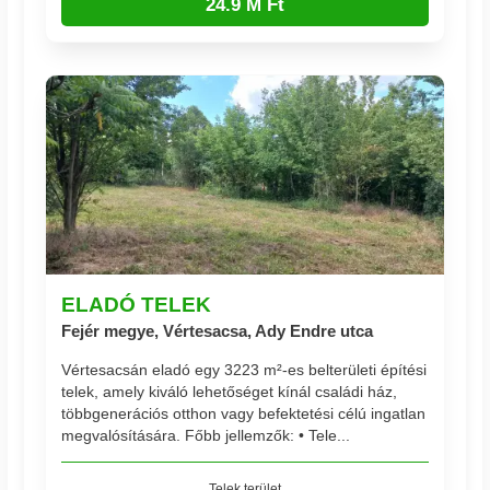
24.9 M Ft
ELADÓ TELEK
Fejér megye, Vértesacsa, Ady Endre utca
Vértesacsán eladó egy 3223 m²-es belterületi építési
telek, amely kiváló lehetőséget kínál családi ház,
többgenerációs otthon vagy befektetési célú ingatlan
megvalósítására. Főbb jellemzők: • Tele...
Telek terület