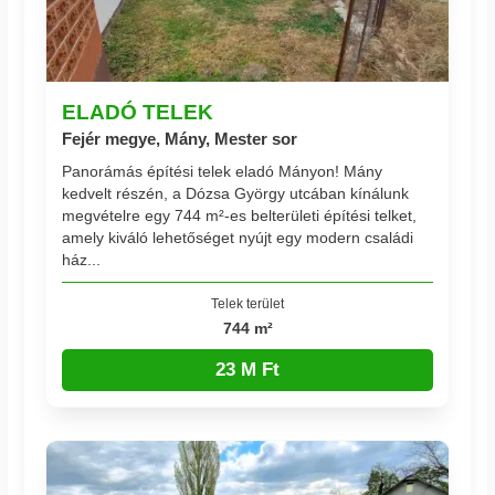
ELADÓ TELEK
Fejér megye, Mány, Mester sor
Panorámás építési telek eladó Mányon! Mány
kedvelt részén, a Dózsa György utcában kínálunk
megvételre egy 744 m²-es belterületi építési telket,
amely kiváló lehetőséget nyújt egy modern családi
ház...
Telek terület
744 m²
23 M Ft