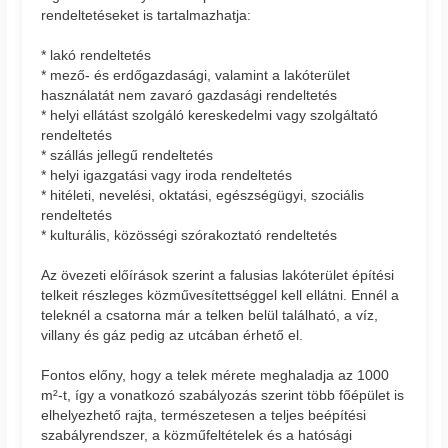
rendeltetéseket is tartalmazhatja:
* lakó rendeltetés
* mező- és erdőgazdasági, valamint a lakóterület
használatát nem zavaró gazdasági rendeltetés
* helyi ellátást szolgáló kereskedelmi vagy szolgáltató
rendeltetés
* szállás jellegű rendeltetés
* helyi igazgatási vagy iroda rendeltetés
* hitéleti, nevelési, oktatási, egészségügyi, szociális
rendeltetés
* kulturális, közösségi szórakoztató rendeltetés
Az övezeti előírások szerint a falusias lakóterület építési
telkeit részleges közművesítettséggel kell ellátni. Ennél a
teleknél a csatorna már a telken belül található, a víz,
villany és gáz pedig az utcában érhető el.
Fontos előny, hogy a telek mérete meghaladja az 1000
m²-t, így a vonatkozó szabályozás szerint több főépület is
elhelyezhető rajta, természetesen a teljes beépítési
szabályrendszer, a közműfeltételek és a hatósági