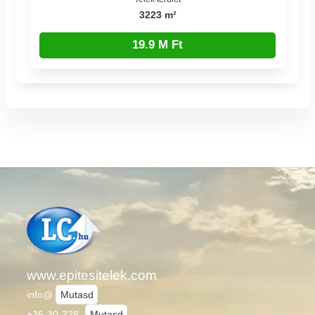
3223 m²
19.9 M Ft
www.epitesitelek.com
info@
Mutasd
+36-30-328-
Mutasd