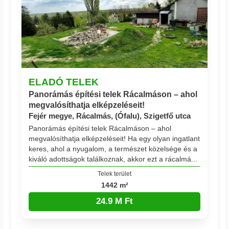
ELADÓ TELEK
Panorámás építési telek Rácalmáson – ahol
megvalósíthatja elképzeléseit!
Fejér megye, Rácalmás, (Ófalu), Szigetfő utca
Panorámás építési telek Rácalmáson – ahol
megvalósíthatja elképzeléseit! Ha egy olyan ingatlant
keres, ahol a nyugalom, a természet közelsége és a
kiváló adottságok találkoznak, akkor ezt a rácalmá...
Telek terület
1442 m²
24.9 M Ft