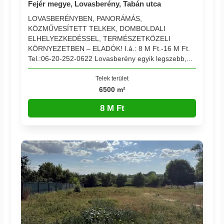
Fejér megye, Lovasberény, Tabán utca
LOVASBERÉNYBEN, PANORÁMÁS,
KÖZMŰVESÍTETT TELKEK, DOMBOLDALI
ELHELYEZKEDÉSSEL, TERMÉSZETKÖZELI
KÖRNYEZETBEN – ELADÓK! I.á.: 8 M Ft.-16 M Ft.
Tel.:06-20-252-0622 Lovasberény egyik legszebb,...
Telek terület
6500 m²
8 M Ft