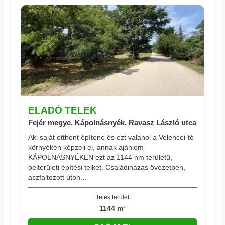
ELADÓ TELEK
Fejér megye, Kápolnásnyék, Ravasz László utca
Aki saját otthont építene és ezt valahol a Velencei-tó
környékén képzeli el, annak ajánlom
KÁPOLNÁSNYÉKEN ezt az 1144 nm területű,
belterületi építési telket. Családiházas övezetben,
aszfaltozott úton...
Telek terület
1144 m²