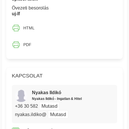
Övezeti besorolás
uj-lf
HTML
PDF
KAPCSOLAT
Nyakas Ildikó
Nyakas Ildikó - Ingatlan & Hitel
Mutasd
+36 30 582
Mutasd
nyakas.ildiko@