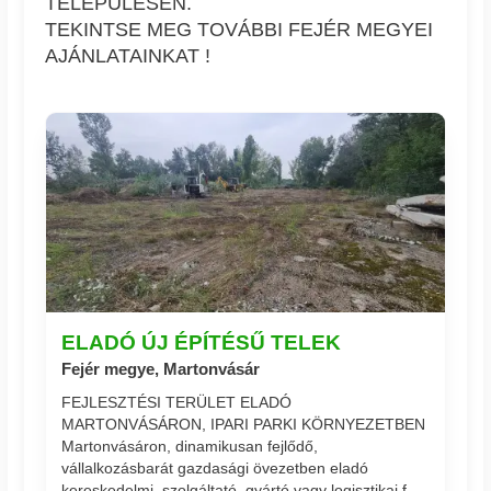
TELEPÜLÉSEN.
TEKINTSE MEG TOVÁBBI FEJÉR MEGYEI
AJÁNLATAINKAT !
ELADÓ ÚJ ÉPÍTÉSŰ TELEK
Fejér megye, Martonvásár
FEJLESZTÉSI TERÜLET ELADÓ
MARTONVÁSÁRON, IPARI PARKI KÖRNYEZETBEN
Martonvásáron, dinamikusan fejlődő,
vállalkozásbarát gazdasági övezetben eladó
kereskedelmi, szolgáltató, gyártó vagy logisztikai f...