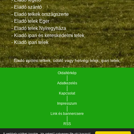
- Eladó szántó
- Eladó telkek országszerte
- Eladó telek Eger
- Eladó telek Nyíregyháza
- Kiadó ipari és kereskedelmi telek
- Kiadó ipari telek
Eladó építési telkek, üdülő vagy hétvégi telek, ipari telek.
Oldaltérkép
Adatkezelés
Kapcsolat
Impresszum
Link és bannercsere
RSS
A webhely sütiket (cookie - kis méretű szöveges file-ok) használ