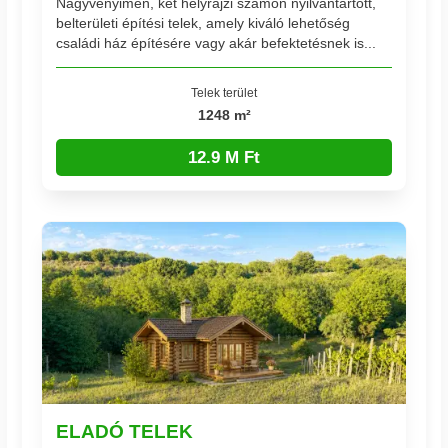
Nagyvenyimen, két helyrajzi számon nyilvántartott,
belterületi építési telek, amely kiváló lehetőség
családi ház építésére vagy akár befektetésnek is...
Telek terület
1248 m²
12.9 M Ft
ELADÓ TELEK