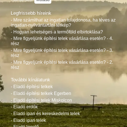
Legfrissebb híreink
- Mire számíthat az ingatlan tulajdonosa, ha téves az
ingatlan-nyilvántartási térkép?
- Hogyan lehetséges a termőföld elbirtoklása?
- Mire figyeljünk építési telek vásárlása esetén? - 4.
rész
- Mire figyeljünk építési telek vásárlása esetén? - 3.
rész
- Mire figyeljünk építési telek vásárlása esetén? - 2.
rész
További kínálatunk
- Eladó építési telkek
- Eladó építési telkek Egerben
- Eladó építési telek Miskolcon
- Eladó erdők
- Eladó ipari és kereskedelmi telek
- Eladó ipari telek
- Eladó legelő