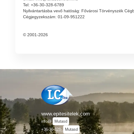
Tel: +36-30-328-6789
Nyilvántartásba vevő hatóság: Fővárosi Törvényszék Cég
Cégjegyzekszám: 01-09-951222
© 2001-2026
www.epitesitelek.com
info@
Mutasd
+36-30-328-
Mutasd