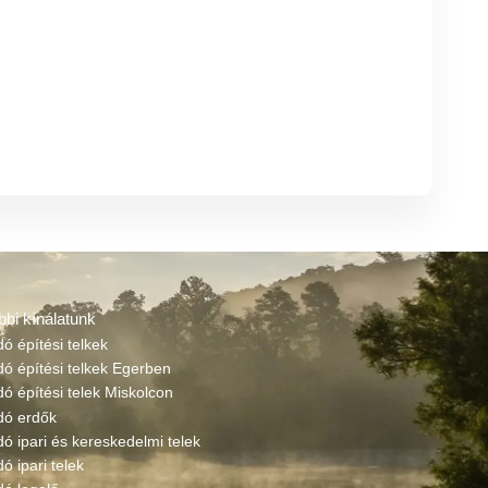
bbi kínálatunk
dó építési telkek
dó építési telkek Egerben
dó építési telek Miskolcon
adó erdők
dó ipari és kereskedelmi telek
dó ipari telek