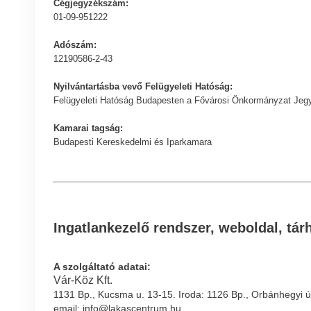
Cégjegyzékszám:
01-09-951222
Adószám:
12190586-2-43
Nyilvántartásba vevő Felügyeleti Hatóság:
Felügyeleti Hatóság Budapesten a Fővárosi Önkormányzat Jegyző
Kamarai tagság:
Budapesti Kereskedelmi és Iparkamara
Ingatlankezelő rendszer, weboldal, tárh
A szolgáltató adatai:
Vár-Köz Kft.
1131 Bp., Kucsma u. 13-15. Iroda: 1126 Bp., Orbánhegyi ú
email: info@lakascentrum.hu