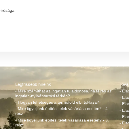
bírósága
Legfrissebb híreink
Tová
- Mire számíthat az ingatlan tulajdonosa, ha téves az
- Ela
ingatlan-nyilvántartási térkép?
- Ela
- Hogyan lehetséges a termőföld elbirtoklása?
- Ela
- Mire figyeljünk építési telek vásárlása esetén? - 4.
- El
rész
- Ela
- Mire figyeljünk építési telek vásárlása esetén? - 3.
- Ela
rész