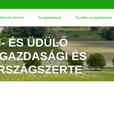
szavas kereső
Szolgáltatások
További szolgáltatások
I- ÉS ÜDÜLŐ
ŐGAZDASÁGI ÉS
ORSZÁGSZERTE