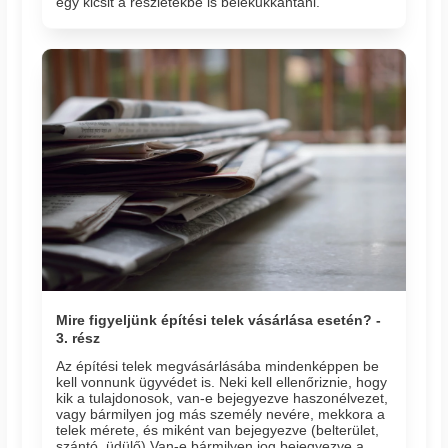
egy kicsit a részletekbe is belekukkantani.
Mire figyeljünk építési telek vásárlása esetén? -
3. rész
Az építési telek megvásárlásába mindenképpen be
kell vonnunk ügyvédet is. Neki kell ellenőriznie, hogy
kik a tulajdonosok, van-e bejegyezve haszonélvezet,
vagy bármilyen jog más személy nevére, mekkora a
telek mérete, és miként van bejegyezve (belterület,
szántó, üdülő).Van-e bármilyen jog bejegyezve a