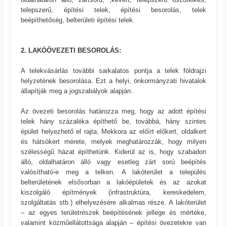
telepszerű, építési telek, építési besorolás, telek
beépíthetőség, belterületi építési telek.
2. LAKÓÖVEZETI BESOROLÁS:
A telekvásárlás további sarkalatos pontja a telek földrajzi
helyzetének besorolása. Ezt a helyi, önkormányzati hivatalok
állapítják meg a jogszabályok alapján.
Az övezeti besorolás határozza meg, hogy az adott építési
telek hány százaléka építhető be, továbbá, hány szintes
épület helyezhető el rajta. Mekkora az előírt előkert, oldalkert
és hátsókert mérete, melyek meghatározzák, hogy milyen
szélességű házat építhetünk. Kiderül az is, hogy szabadon
álló, oldalhatáron álló vagy esetleg zárt sorú beépítés
valósítható-e meg a telken. A lakóterület a település
belterületének elsősorban a lakóépületek és az azokat
kiszolgáló építmények (infrastruktúra, kereskedelem,
szolgáltatás stb.) elhelyezésére alkalmas része. A lakóterület
– az egyes területrészek beépítésének jellege és mértéke,
valamint közműellátottsága alapján – építési övezetekre van