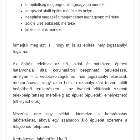
beépítettség megengedett legnagyobb mértéke
terepszint alatti építés mértéke és helye
beépítési magasság megengedett legnagyobb mértéke
zöldfelület legkisebb mértéke
közműellátás mértéke
Ismerjük meg azt is , hogy mi is az építési hely jogszabályi
fogalma:
Az építési teleknek az elő-, oldal- és hátsókerti építési
határvonalai által körülhatárolt beépíthető területrésze,
amelyen – a védőtávolságok és más jogszabályi előírások
megtartásával, vagy azon belül a szabályozási terven jelölt
beépíthető területrészen – az övezeti előírások szerinti
telekbeépítettség mértékéig az épület (épületek) elhelyezhető
(elhelyezhetők).
Nézzünk erre egy példát, kiemelve a kertvárosias
lakóterületet, ahová egy szabadon álló épületet szeretne a
tulajdonos felépíteni.
................................................
Kertvárosias lakóterület Lke-3