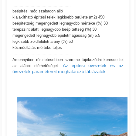
................................................
beépítési mód szabadon álló
kialakítható építési telek legkisebb területe (m2) 450
beépítettség megengedett legnagyobb mértéke (%) 30
terepszint alatti legnagyobb beépítettség (%) 30
megengedett legnagyobb épületmagasság (m) 5,5
legkisebb zöldfelületi arány (%) 50
közműellátás mértéke teljes
.................................................
Amennyiben részletesebben szeretne tájékozódni keresse fel
Az építési övezetek és az
az alábbi elérhetőséget:
övezetek paramétereit meghatározó táblázatok