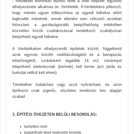
- Ritkábban előforduló építési telek a több főépület együttes
elhelyezésére alkalmas ún. tömbtelek. A tömbtelekre jellemző,
hogy mérete ugyan többszöröse az egyedi telkekre előírt
legkisebb méretnek, ennek ellenére sem célszerű azonban
felosztani a gazdaságosabb beépíthetőség érdekében
közvetlen közúti csatlakozással rendelkező, szabályosan
beépíthető egyedi telkekre.
A tömbtelkeken elhelyezendő épületek között, függetlenül
azok egymás közötti védőtávolságától és a benapozás
lehetőségétől, szobánként legalább 14 m2, növénnyel
telepíthető telekrésznek (kertnek) kell lennie (ezt járda és
burkolat nélkül kell érteni).
Tömbtelket kialakítani vagy azzá nyilvánítani, és azon
építkezni csak jogerős, részletes rendezési terv alapján
szabad.
3. ÉPÍTÉSI ÖVEZETEN BELÜLI BESOROLÁS:
beépítési mód
kialakítható telek legkisebb területe