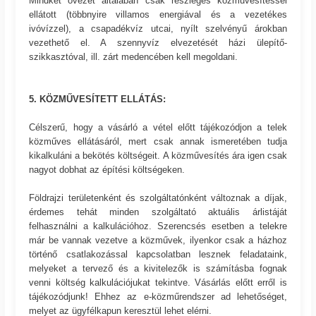
Mindkét övezet általában csak részleges közművesítéssel
ellátott (többnyire villamos energiával és a vezetékes
ivóvízzel), a csapadékvíz utcai, nyílt szelvényű árokban
vezethető el. A szennyvíz elvezetését házi ülepítő-
szikkasztóval, ill. zárt medencében kell megoldani.
5. KÖZMŰVESÍTETT ELLÁTÁS:
Célszerű, hogy a vásárló a vétel előtt tájékozódjon a telek
közműves ellátásáról, mert csak annak ismeretében tudja
kikalkuláni a bekötés költségeit. A közművesítés ára igen csak
nagyot dobhat az építési költségeken.
Földrajzi területenként és szolgáltatónként változnak a díjak,
érdemes tehát minden szolgáltató aktuális árlistáját
felhasználni a kalkulációhoz. Szerencsés esetben a telekre
már be vannak vezetve a közművek, ilyenkor csak a házhoz
történő csatlakozással kapcsolatban lesznek feladataink,
melyeket a tervező és a kivitelezők is számításba fognak
venni költség kalkulációjukat tekintve. Vásárlás előtt erről is
tájékozódjunk! Ehhez az e-közműrendszer ad lehetőséget,
melyet az ügyfélkapun keresztül lehet elérni.