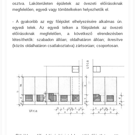
osztva. Lakóterületen épületek az övezeti előírásoknak
megfelelően, egyedi vagy tömbtelkeken helyezhetők el.
- A gyakoribb az egy főépület elhelyezésére alkalmas ún.
egyedi telek. Az egyedi telken a főépületek az övezeti
előírásoknak megfelelően, a következő elrendezésben
létesíthetők: szabadon állóan; oldalhatáron állóan; ikresítve
(közös oldalhatáron csatlakoztatva) zártsorúan; csoportosan.