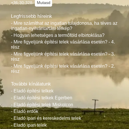
+36-30-328-
Mutasd
Legfrissebb híreink
- Mire számíthat az ingatlan tulajdonosa, ha téves az
ingatlan-nyilvántartási térkép?
- Hogyan lehetséges a termőföld elbirtoklása?
- Mire figyeljünk építési telek vásárlása esetén? - 4.
rész
- Mire figyeljünk építési telek vásárlása esetén? - 3.
rész
- Mire figyeljünk építési telek vásárlása esetén? - 2.
rész
További kínálatunk
- Eladó építési telkek
- Eladó építési telkek Egerben
- Eladó építési telek Miskolcon
- Eladó erdők
- Eladó ipari és kereskedelmi telek
- Eladó ipari telek