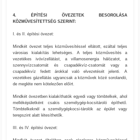
4. ÉPÍTÉSI ÖVEZETEK BESOROLÁSA
KÖZMŰVESÍTETTSÉG SZERINT:
I. és II. építési övezet:
Mindkét övezet teljes közművesítéssel ellátott, ezáltal teljes
városias kialakítás lehetséges. A teljes közművesítés a
vezetékes ivóvízellátást, a villamosenergia hálózatot, a
szennyvízcsatornát és csapadékvíz-csatornát vagy a
csapadékvíz fedett árokkal való elvezetését jelenti. A
vezetékes gázellátás ugyancsak a közművek közé sorolandó,
de megléte nem kötelezően előírt.
Mindkét övezetben kialakíthatók egyedi vagy tömbtelkek, ahol
melléképületként csakis személygép-kocsitároló építhető.
Tömbtelkeknél a személygépkocsi-tárolók az épület vagy
terepszint alatt létesíthetők.
III. és IV. építési övezet: