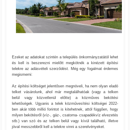
Ezeket az adatokat szintén a település önkormányzatától lehet
és kell is beszerezni mielőtt megkötnék a kinézett építési
telekre az adásvételi szerződést. Még egy fogalmat érdemes
megismerni:
Az építési költséget jelentősen megnöveli, ha nem olyan eladó
telket vásárolunk, ahol már megtalálhatóak (vagy a telken
belül vagy közvetlenül előtte) a közműves bekötési
lehetőségek. Ugyanis a telek közművesítési költségei 2022-
ben akár több millió forintot is kitehetnek, attól függően, hogy
milyen bekötésről (víz-, gáz-, csatorna- csapadékvíz elvezetés
stb.) van szó és az telken belül vagy kívül található, illetve
jóval messzebbről kell a telekre vinni a szerelvényeket.