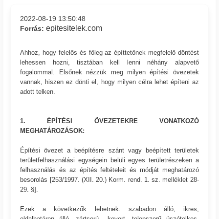
2022-08-19 13:50:48
epitesitelek.com
Forrás:
Ahhoz, hogy felelős és főleg az építtetőnek megfelelő döntést
lehessen hozni, tisztában kell lenni néhány alapvető
fogalommal. Elsőnek nézzük meg milyen építési övezetek
vannak, hiszen ez dönti el, hogy milyen célra lehet építeni az
adott telken.
1. ÉPÍTÉSI ÖVEZETEKRE VONATKOZÓ
MEGHATÁROZÁSOK:
Építési övezet a beépítésre szánt vagy beépített területek
területfelhasználási egységein belüli egyes területrészeken a
felhasználás és az építés feltételeit és módját meghatározó
besorolás [253/1997. (XII. 20.) Korm. rend. 1. sz. melléklet 28-
29. §].
Ezek a következők lehetnek: szabadon álló, ikres,
oldalhatáron álló, zártsorú, ,kevert, telepszerű úszótelkes,