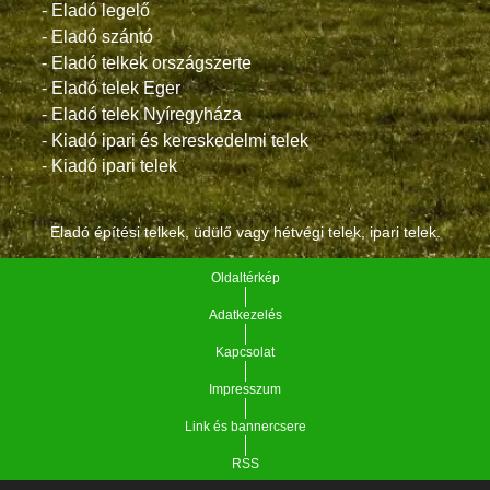
- Eladó legelő
- Eladó szántó
- Eladó telkek országszerte
- Eladó telek Eger
- Eladó telek Nyíregyháza
- Kiadó ipari és kereskedelmi telek
- Kiadó ipari telek
Eladó építési telkek, üdülő vagy hétvégi telek, ipari telek.
Oldaltérkép
Adatkezelés
Kapcsolat
Impresszum
Link és bannercsere
RSS