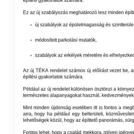
építési gyakorlatok számára.
Ez az új szabályozás meghatározó lesz minden építés
új szabályok az épületmagasság és szintterüle
módosított parkolási mutatók,
szabályok az erkélyek méretére és elhelyezke
Az új TÉKA rendelet számos új előírást vezet be, 
építési gyakorlatok számára.
Például az új rendelet különösen ösztönzi a környez
természetes alapanyagokat használ, kedvezményeke
Mint minden újdonság esetében itt is fontos a megbí
arra, hogy ha például egy belterületi, közművesít
lehetőségek közül, hogy az építtető panorámás, sü
Fontos lehet, hogy a család mekkora, milyen igényei