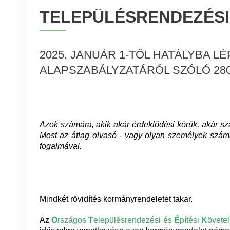
TELEPÜLÉSRENDEZÉSI
2025. JANUÁR 1-TŐL HATÁLYBA 
ALAPSZABÁLYZATÁRÓL SZÓLÓ 280/2
Azok számára, akik akár érdeklődési körük, akár sz
Most az átlag olvasó - vagy olyan személyek számára
fogalmával.
Mindkét rövidítés kormányrendeletet takar.
Az
O
rszágos
T
elepülésrendezési és
É
pítési
K
övete