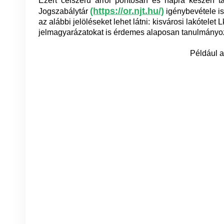
Ezért célszerű arról pontosan és napra készen tá
(https://or.njt.hu/)
Jogszabálytár
igénybevétele is.
az alábbi jelöléseket lehet látni: kisvárosi lakótelet 
jelmagyarázatokat is érdemes alaposan tanulmányo
Például a