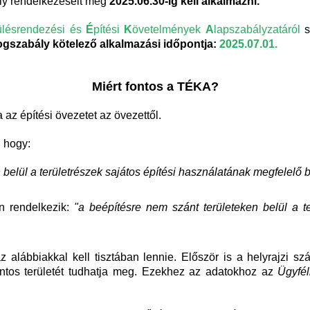
ly rendelkezéseit még
2025.06.30-ig kell alkalmazni.
ülésrendezési és
É
pítési
K
övetelmények
A
lapszabályzatáról
s
jogszabály
kötelező alkalmazási időpontja:
2025.07.01.
Miért fontos a TÉKA?
 az építési övezetet az övezettől.
 hogy:
 belül a területrészek sajátos építési használatának megfelelő 
n rendelkezik:
"a beépítésre nem szánt területeken belül a t
z alábbiakkal kell tisztában lennie. Először is a helyrajzi sz
pontos területét tudhatja meg. Ezekhez az adatokhoz az
Ügyfél