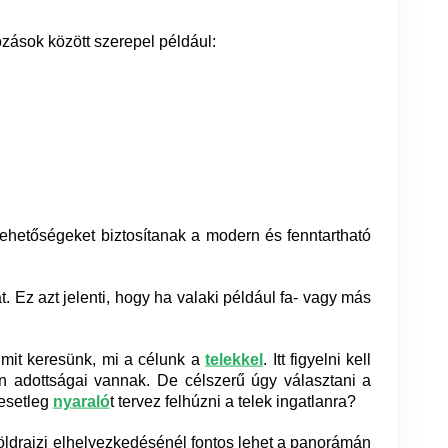
zások között szerepel például:
ehetőségeket biztosítanak a modern és fenntartható
 Ez azt jelenti, hogy ha valaki például fa- vagy más
y mit keresünk, mi a célunk a
telekkel
. Itt figyelni kell
en adottságai vannak. De célszerű úgy választani a
 esetleg
nyaraló
t tervez felhúzni a telek ingatlanra?
földrajzi elhelyezkedésénél fontos lehet a panorámán