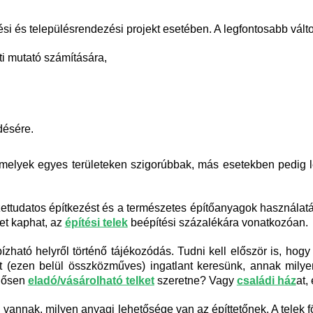
i és településrendezési projekt esetében. A legfontosabb válto
ti mutató számítására,
désére.
amelyek egyes területeken szigorúbbak, más esetekben pedig l
ettudatos építkezést és a természetes építőanyagok használatát.
t kaphat, az
építési telek
beépítési százalékára vonatkozóan.
zható helyről történő tájékozódás. Tudni kell először is, hog
ett (ezen belül összközműves) ingatlant keresünk, annak mily
rgősen
eladó/vásárolható telket
szeretne? Vagy
családi ház
at,
 vannak, milyen anyagi lehetősége van az építtetőnek. A telek 