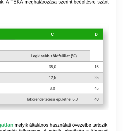
niük. A TÉKA meghatározása szerint beépítésre szánt
C
D
Legkisebb zöldfelület (%)
35,0
15
12,5
25
8,0
45
lakórendeltetésű épületnél 6,0
40
gatlan
melyik általános használati övezetbe tartozik.