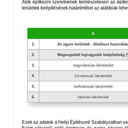
Akik építkezni szeretnének természetesen az építés
területek beépítésének határértékei az alábbiak lehe
A
1.
Az egyes területek általános használat
2.
Megengedett legnagyobb beépítettség (
3.
nagyvárosias lakóterület
4.
kisvárosias lakóterület
5.
kertvárosias lakóterület
6.
falusias lakóterület
Ezek az adatok a Helyi Építészeti Szabályzatban va