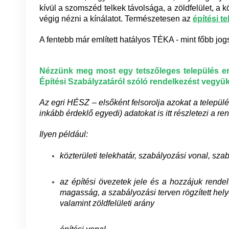
kívül a szomszéd telkek távolsága, a zöldfelület, 
végig nézni a kínálatot. Természetesen az
építési te
A fentebb már említett hatályos TÉKA - mint főbb jog
Nézzünk meg most egy tetszőleges település er
Építési Szabályzatáról szóló rendelkezést vegyük
Az egri HÉSZ – elsőként felsorolja azokat a települ
inkább érdeklő egyedi) adatokat is itt részletezi a ren
Ilyen például:
közterületi telekhatár, szabályozási vonal, sza
az építési övezetek jele és a hozzájuk rendelt
magasság, a szabályozási terven rögzített hel
valamint zöldfelületi arány