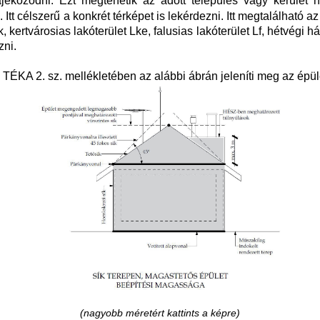
jékozódni. Ezt megtehetik az adott település vagy kerület 
 Itt célszerű a konkrét térképet is lekérdezni. Itt megtalálható a
Lk, kertvárosias lakóterület Lke, falusias lakóterület Lf, hétvégi 
zni.
 TÉKA 2. sz. mellékletében az alábbi ábrán jeleníti meg az épüle
(nagyobb méretért kattints a képre)