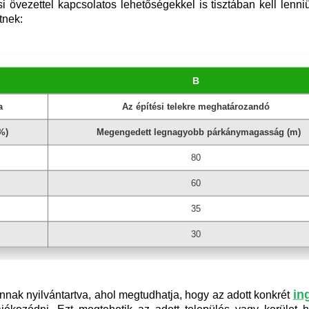
i övezettel kapcsolatos lehetőségekkel is tisztában kell len
tnek:
B
a
Az építési telekre meghatározandó
%)
Megengedett legnagyobb párkánymagasság (m)
80
60
35
30
in
nnak nyilvántartva, ahol megtudhatja, hogy az adott konkrét