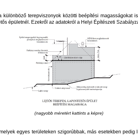
ülönböző terepviszonyok közötti beépítési magasságokat is. 
etős épületnél. Ezekről az adatokról a Helyi Építészeti Szabályza
(nagyobb méretért kattints a képre)
amelyek egyes területeken szigorúbbak, más esetekben pedig l