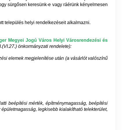
, hogy sürgősen keresünk-e vagy ráérünk kényelmesen
tt település helyi rendelkezéseit alkalmazni.
Eger Megyei Jogú Város Helyi Városrendezési és
VI.27.) önkormányzati rendelete):
zési elemek megjelenítése után (a vásárlót valószínű
alatti beépítési mérték, építménymagasság, beépítési
pületmagasság, legkisebb kialakítható telekterület,