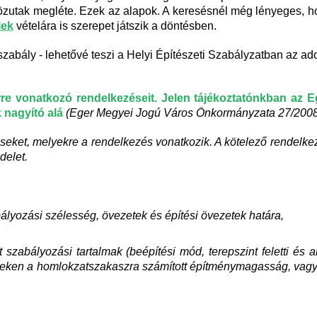
a közutak megléte. Ezek az alapok. A keresésnél még lényeges
lek
vételára is szerepet játszik a döntésben.
szabály - lehetővé teszi a Helyi Építészeti Szabályzatban az ado
re vonatkozó rendelkezéseit. Jelen tájékoztatónkban az 
 nagyító alá
(Eger Megyei Jogú Város Önkormányzata 27/2008.(
éseket, melyekre a rendelkezés vonatkozik. A kötelező rendelke
delet.
bályozási szélesség, övezetek és építési övezetek határa,
 szabályozási tartalmak (beépítési mód, terepszint feletti és 
yeken a homlokzatszakaszra számított építménymagasság, vagy é