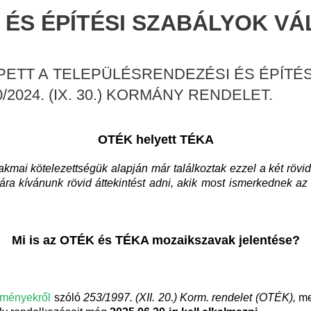
 ÉS ÉPÍTÉSI SZABÁLYOK V
LÉPETT A TELEPÜLÉSRENDEZÉSI ÉS ÉPÍT
024. (IX. 30.) KORMÁNY RENDELET.
OTÉK helyett TÉKA
akmai kötelezettségük alapján már találkoztak ezzel a két rövi
 kívánunk rövid áttekintést adni, akik most ismerkednek az ép
Mi is az OTÉK és TÉKA mozaikszavak jelentése?
lményekről
szóló
253/1997. (XII. 20.) Korm. rendelet (OTÉK),
mel