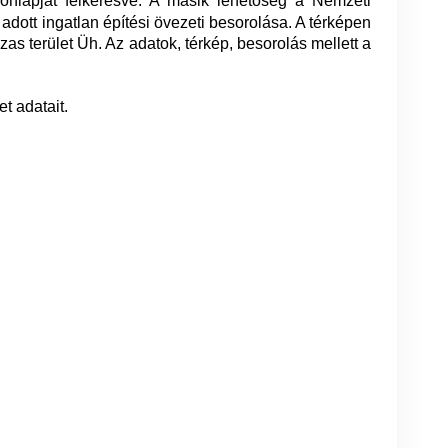
honlapját felkeresve. A másik lehetőség a Nemzeti
z adott ingatlan építési övezeti besorolása. A térképen
házas terület Üh. Az adatok, térkép, besorolás mellett a
t adatait.