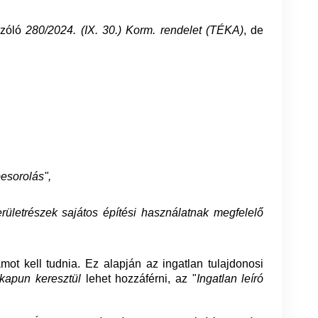
zóló
280/2024. (IX. 30.) Korm. rendelet (TÉKA)
, de
besorolás",
erületrészek sajátos építési használatnak megfelelő
ámot kell tudnia. Ez alapján az ingatlan tulajdonosi
kapun keresztül
lehet hozzáférni, az "
Ingatlan leíró