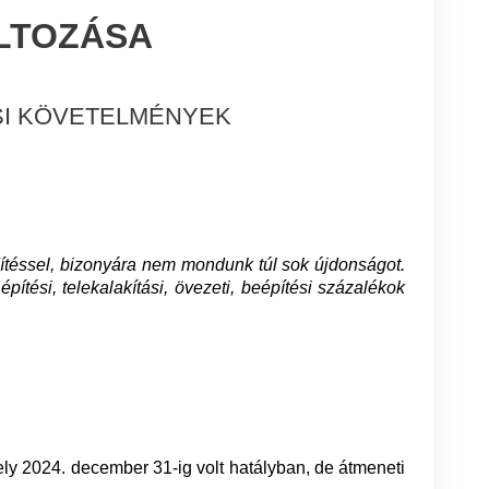
ÁLTOZÁSA
ÉSI KÖVETELMÉNYEK
dítéssel, bizonyára nem mondunk túl sok újdonságot.
ítési, telekalakítási, övezeti, beépítési százalékok
y 2024. december 31-ig volt hatályban, de átmeneti