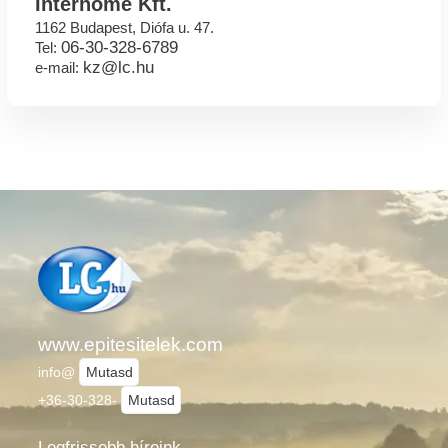
Interhome Kft.
1162 Budapest, Diófa u. 47.
06-30-328-6789
Tel:
kz@lc.hu
e-mail:
www.epitesitelek.com
info@
Mutasd
+36-30-328-
Mutasd
Legfrissebb híreink