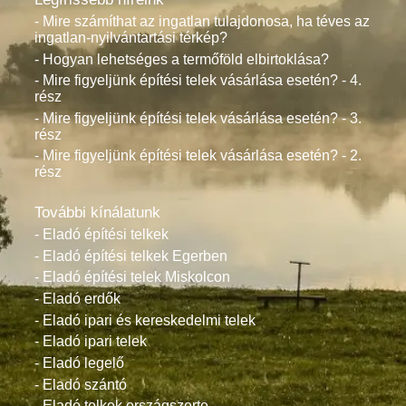
- Mire számíthat az ingatlan tulajdonosa, ha téves az
ingatlan-nyilvántartási térkép?
- Hogyan lehetséges a termőföld elbirtoklása?
- Mire figyeljünk építési telek vásárlása esetén? - 4.
rész
- Mire figyeljünk építési telek vásárlása esetén? - 3.
rész
- Mire figyeljünk építési telek vásárlása esetén? - 2.
rész
További kínálatunk
- Eladó építési telkek
- Eladó építési telkek Egerben
- Eladó építési telek Miskolcon
- Eladó erdők
- Eladó ipari és kereskedelmi telek
- Eladó ipari telek
- Eladó legelő
- Eladó szántó
- Eladó telkek országszerte