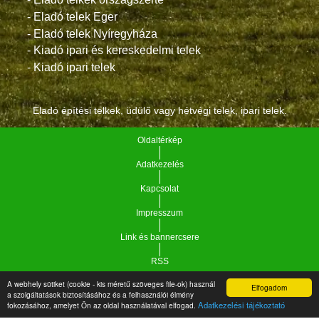
- Eladó telek Eger
- Eladó telek Nyíregyháza
- Kiadó ipari és kereskedelmi telek
- Kiadó ipari telek
Eladó építési telkek, üdülő vagy hétvégi telek, ipari telek.
Oldaltérkép
Adatkezelés
Kapcsolat
Impresszum
Link és bannercsere
RSS
A webhely sütiket (cookie - kis méretű szöveges file-ok) használ
Elfogadom
a szolgáltatások biztosításához és a felhasználói élmény
Vár-Köz Kft. - Ingatlan nyilvántartó, ügyviteli és
Copyright © 2021.
Adatkezelési tájékoztató
fokozásához, amelyet Ön az oldal használatával elfogad.
adminisztrációs szoftver