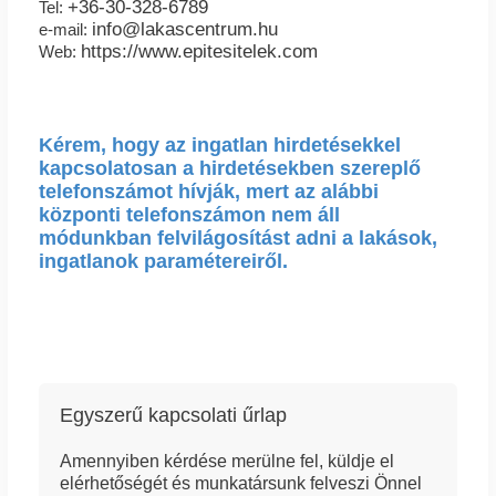
+36-30-328-6789
Tel:
info@lakascentrum.hu
e-mail:
https://www.epitesitelek.com
Web:
Kérem, hogy az ingatlan hirdetésekkel
kapcsolatosan a hirdetésekben szereplő
telefonszámot hívják, mert az alábbi
központi telefonszámon nem áll
módunkban felvilágosítást adni a lakások,
ingatlanok paramétereiről.
Egyszerű kapcsolati űrlap
Amennyiben kérdése merülne fel, küldje el
elérhetőségét és munkatársunk felveszi Önnel