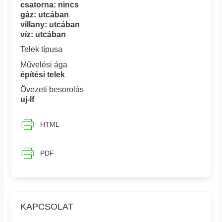
csatorna: nincs
gáz: utcában
villany: utcában
víz: utcában
Telek típusa
Művelési ága
építési telek
Övezeti besorolás
uj-lf
HTML
PDF
KAPCSOLAT