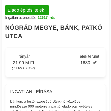
Eladó építési telek
Ingatlan azonosító:
12617_rds
NÓGRÁD MEGYE, BÁNK, PATKÓ
UTCA
Irányár
Telek terület
21.99 M Ft
1680 m²
(13.09 E Ft/㎡)
INGATLAN LEÍRÁSA
Bánkon, a festői szépségű Bánki-tó közelében,
mindössze 900 méterre a parttól eladó egy kivételes