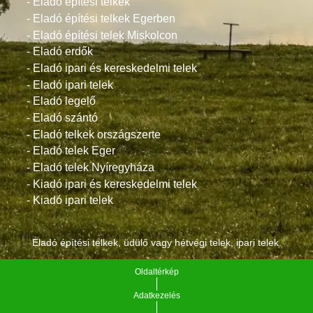
- Eladó építési telkek
- Eladó építési telkek Egerben
- Eladó építési telek Miskolcon
- Eladó erdők
- Eladó ipari és kereskedelmi telek
- Eladó ipari telek
- Eladó legelő
- Eladó szántó
- Eladó telkek országszerte
- Eladó telek Eger
- Eladó telek Nyíregyháza
- Kiadó ipari és kereskedelmi telek
- Kiadó ipari telek
Eladó építési telkek, üdülő vagy hétvégi telek, ipari telek.
Oldaltérkép
Adatkezelés