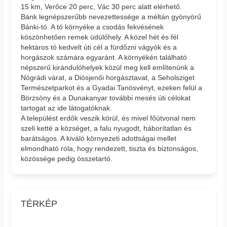
15 km, Verőce 20 perc, Vác 30 perc alatt elérhető.
Bánk legnépszerűbb nevezettessége a méltán gyönyörű
Bánki-tó. A tó környéke a csodás fekvésének
köszönhetően remek üdülőhely. A közel hét és fél
hektáros tó kedvelt úti cél a fürdőzni vágyók és a
horgászok számára egyaránt. A környékén található
népszerű kirándulóhelyek közül meg kell említenünk a
Nógrádi várat, a Diósjenői horgásztavat, a Seholsziget
Természetparkot és a Gyadai Tanösvényt, ezeken felül a
Börzsöny és a Dunakanyar további mesés úti célokat
tartogat az ide látogatóknak.
A települést erdők veszik körül, és mivel főútvonal nem
szeli ketté a községet, a falu nyugodt, háborítatlan és
barátságos. A kiváló környezeti adottságai mellet
elmondható róla, hogy rendezett, tiszta és biztonságos,
közössége pedig összetartó.
TÉRKÉP