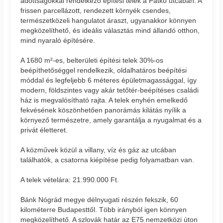
adottságokkal rendelkező építési telek a Patkó utcában. A
frissen parcellázott, rendezett környék csendes,
természetközeli hangulatot áraszt, ugyanakkor könnyen
megközelíthető, és ideális választás mind állandó otthon,
mind nyaraló építésére.
A 1680 m²-es, belterületi építési telek 30%-os
beépíthetőséggel rendelkezik, oldalhatáros beépítési
móddal és legfeljebb 6 méteres épületmagassággal, így
modern, földszintes vagy akár tetőtér-beépítéses családi
ház is megvalósítható rajta. A telek enyhén emelkedő
fekvésének köszönhetően panorámás kilátás nyílik a
környező természetre, amely garantálja a nyugalmat és a
privát életteret.
A közművek közül a villany, víz és gáz az utcában
találhatók, a csatorna kiépítése pedig folyamatban van.
A telek vételára: 21.990.000 Ft.
Bánk Nógrád megye délnyugati részén fekszik, 60
kilométerre Budapesttől. Több irányból igen könnyen
megközelíthető. A szlovák határ az E75 nemzetközi úton