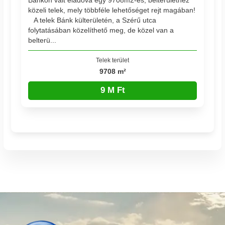
Bánkon vált eladóvá egy 9708m2-es, belterülethez
közeli telek, mely többféle lehetőséget rejt magában!
A telek Bánk külterületén, a Szérű utca
folytatásában közelíthető meg, de közel van a
belterü...
Telek terület
9708 m²
9 M Ft