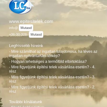
www.epitesitelek.com
info@
Mutasd
+36-30-328-
Mutasd
Legfrissebb híreink
- Mire számíthat az ingatlan tulajdonosa, ha téves az
ingatlan-nyilvántartási térkép?
- Hogyan lehetséges a termőföld elbirtoklása?
- Mire figyeljünk építési telek vásárlása esetén? - 4.
rész
- Mire figyeljünk építési telek vásárlása esetén? - 3.
rész
- Mire figyeljünk építési telek vásárlása esetén? - 2.
rész
További kínálatunk