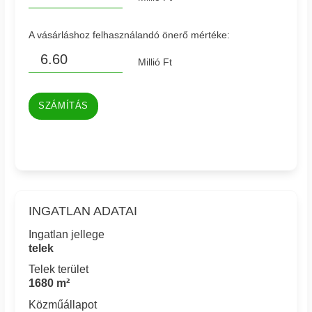
A vásárláshoz felhasználandó önerő mértéke:
Millió Ft
SZÁMÍTÁS
INGATLAN ADATAI
Ingatlan jellege
telek
Telek terület
1680 m²
Közműállapot