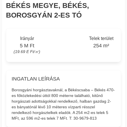
BÉKÉS MEGYE, BÉKÉS,
BOROSGYÁN 2-ES TÓ
Irányár
Telek terület
5 M Ft
254 m²
(19.69 E Ft/㎡)
INGATLAN LEÍRÁSA
Borosgyáni horgásztavaknál, a Békéscsaba – Békés 470-
es főközlekedési úttól 800 méterre található, kitűnő
horgászati adottságokkal rendelkező, halban gazdag 2-
es bányatónál lévő 10 méteres vízparti résszel
rendelkező horgásztelkek eladók. A 254 m2-es telek 5
MFt, az 596 m2-es telek 7 MFt. T: 30-9679-813