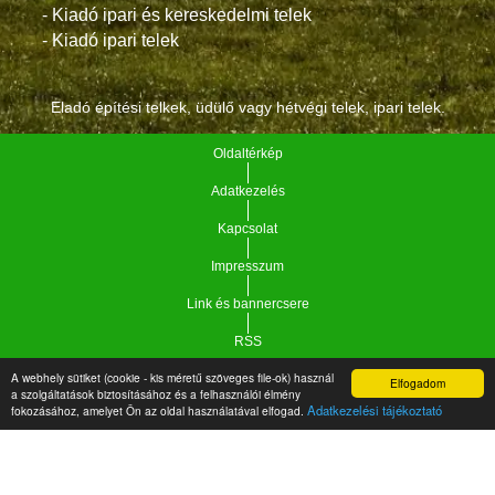
- Kiadó ipari és kereskedelmi telek
- Kiadó ipari telek
Eladó építési telkek, üdülő vagy hétvégi telek, ipari telek.
Oldaltérkép
Adatkezelés
Kapcsolat
Impresszum
Link és bannercsere
RSS
A webhely sütiket (cookie - kis méretű szöveges file-ok) használ
Elfogadom
Vár-Köz Kft. - Ingatlan nyilvántartó, ügyviteli és
a szolgáltatások biztosításához és a felhasználói élmény
Copyright © 2021.
Adatkezelési tájékoztató
fokozásához, amelyet Ön az oldal használatával elfogad.
adminisztrációs szoftver