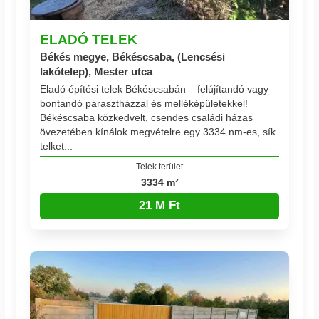
ELADÓ TELEK
Békés megye, Békéscsaba, (Lencsési
lakótelep), Mester utca
Eladó építési telek Békéscsabán – felújítandó vagy
bontandó parasztházzal és melléképületekkel!
Békéscsaba közkedvelt, csendes családi házas
övezetében kínálok megvételre egy 3334 nm-es, sík
telket...
Telek terület
3334 m²
21 M Ft