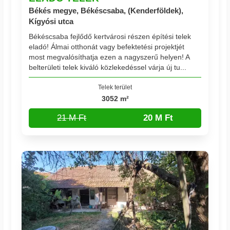
Békés megye, Békéscsaba, (Kenderföldek),
Kígyósi utca
Békéscsaba fejlődő kertvárosi részen építési telek
eladó! Álmai otthonát vagy befektetési projektjét
most megvalósíthatja ezen a nagyszerű helyen! A
belterületi telek kiváló közlekedéssel várja új tu...
Telek terület
3052 m²
21 M Ft
20 M Ft