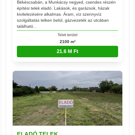
Békéscsabán, a Munkácsy negyed, csendes részén
építési telek eladó. Lakások, és garázsok, házak
kivitelezésére alkalmas. Áram, víz szennyvíz
szolgáltatás telken belül, gázvezeték az utcában
található...
Telek terület
2100 m²
21.6 M Ft
ELADÓ TELEK