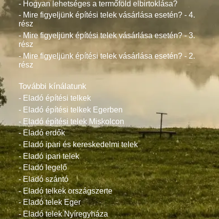
- Hogyan lehetséges a termőföld elbirtoklása?
- Mire figyeljünk építési telek vásárlása esetén? - 4.
rész
- Mire figyeljünk építési telek vásárlása esetén? - 3.
rész
- Mire figyeljünk építési telek vásárlása esetén? - 2.
rész
További kínálatunk
- Eladó építési telkek
- Eladó építési telkek Egerben
- Eladó építési telek Miskolcon
- Eladó erdők
- Eladó ipari és kereskedelmi telek
- Eladó ipari telek
- Eladó legelő
- Eladó szántó
- Eladó telkek országszerte
- Eladó telek Eger
- Eladó telek Nyíregyháza