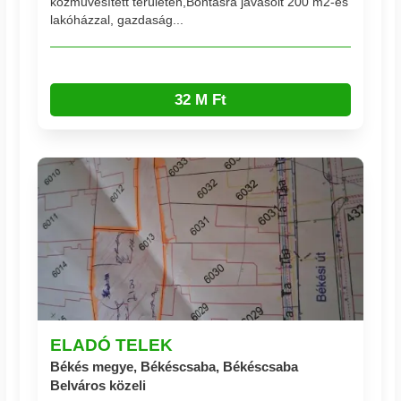
közművesített területen,Bontásra javasolt 200 m2-es
lakóházzal, gazdaság...
32 M Ft
ELADÓ TELEK
Békés megye, Békéscsaba, Békéscsaba
Belváros közeli