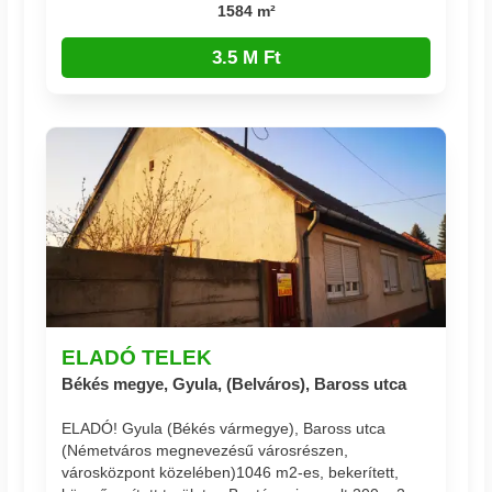
1584 m²
3.5 M Ft
ELADÓ TELEK
Békés megye, Gyula, (Belváros), Baross utca
ELADÓ! Gyula (Békés vármegye), Baross utca
(Németváros megnevezésű városrészen,
városközpont közelében)1046 m2-es, bekerített,