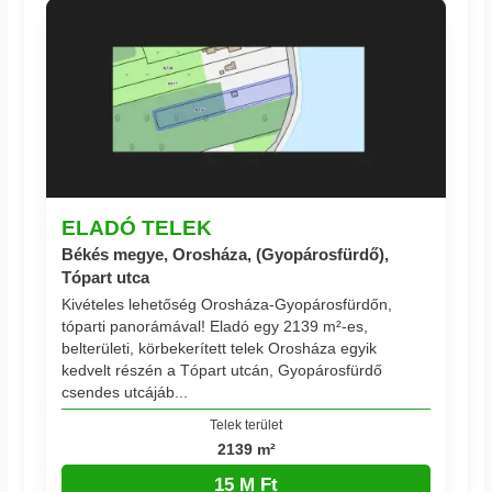
ELADÓ TELEK
Békés megye, Orosháza, (Gyopárosfürdő),
Tópart utca
Kivételes lehetőség Orosháza-Gyopárosfürdőn,
tóparti panorámával! Eladó egy 2139 m²-es,
belterületi, körbekerített telek Orosháza egyik
kedvelt részén a Tópart utcán, Gyopárosfürdő
csendes utcájáb...
Telek terület
2139 m²
15 M Ft