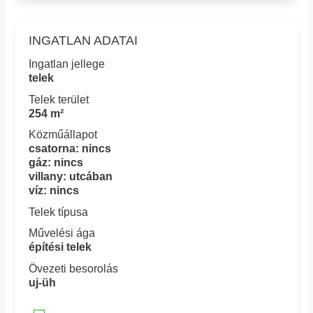
INGATLAN ADATAI
Ingatlan jellege
telek
Telek terület
254 m²
Közműállapot
csatorna: nincs
gáz: nincs
villany: utcában
víz: nincs
Telek típusa
Művelési ága
építési telek
Övezeti besorolás
uj-üh