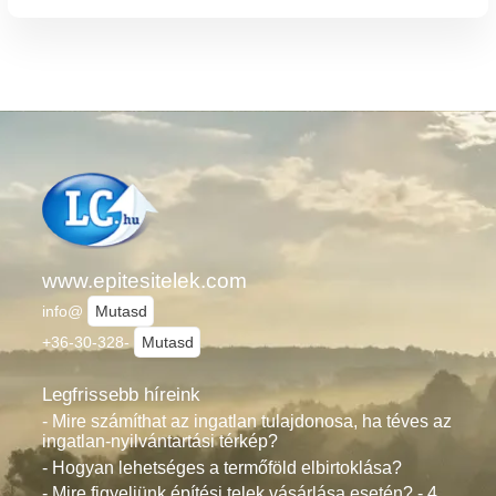
www.epitesitelek.com
info@
Mutasd
+36-30-328-
Mutasd
Legfrissebb híreink
- Mire számíthat az ingatlan tulajdonosa, ha téves az
ingatlan-nyilvántartási térkép?
- Hogyan lehetséges a termőföld elbirtoklása?
- Mire figyeljünk építési telek vásárlása esetén? - 4.