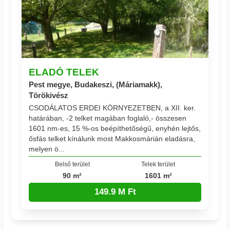
ELADÓ TELEK
Pest megye, Budakeszi, (Máriamakk),
Törökivész
CSODÁLATOS ERDEI KÖRNYEZETBEN, a XII. ker.
határában, -2 telket magában foglaló,- összesen
1601 nm-es, 15 %-os beépíthetőségű, enyhén lejtős,
ősfás telket kínálunk most Makkosmárián eladásra,
melyen ö...
Belső terület
Telek terület
90 m²
1601 m²
149.9 M Ft