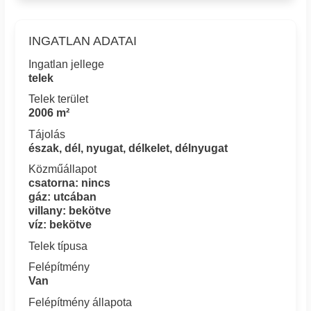
INGATLAN ADATAI
Ingatlan jellege
telek
Telek terület
2006 m²
Tájolás
észak, dél, nyugat, délkelet, délnyugat
Közműállapot
csatorna: nincs
gáz: utcában
villany: bekötve
víz: bekötve
Telek típusa
Felépítmény
Van
Felépítmény állapota