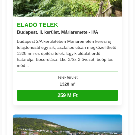
ELADÓ TELEK
Budapest, II. kerület, Máriaremete - II/A
Budapest 2/A kerületében Máriaremetén keresi új
tulajdonosát egy sík, aszfaltos utcán megközelíthető
1328 nm-es építési telek. Egyik oldalát erdő
határolja. Besorolása: Lke-3/Sz-3 övezet, beépítés
mód...
Telek terület
1328 m²
259 M Ft