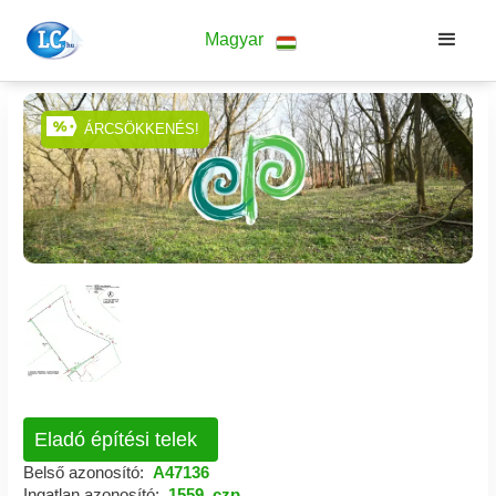
Magyar
ÁRCSÖKKENÉS!
Eladó építési telek
Belső azonosító:
A47136
Ingatlan azonosító:
1559_czp