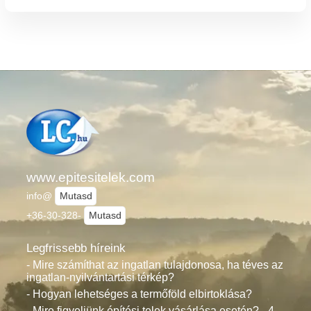
www.epitesitelek.com
info@
Mutasd
+36-30-328-
Mutasd
Legfrissebb híreink
- Mire számíthat az ingatlan tulajdonosa, ha téves az
ingatlan-nyilvántartási térkép?
- Hogyan lehetséges a termőföld elbirtoklása?
- Mire figyeljünk építési telek vásárlása esetén? - 4.