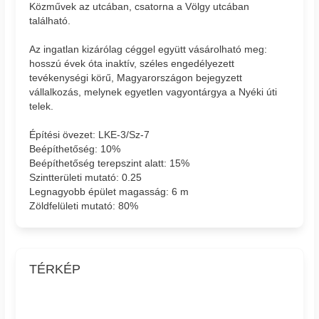
Közművek az utcában, csatorna a Völgy utcában
található.
Az ingatlan kizárólag céggel együtt vásárolható meg:
hosszú évek óta inaktív, széles engedélyezett
tevékenységi körű, Magyarországon bejegyzett
vállalkozás, melynek egyetlen vagyontárgya a Nyéki úti
telek.
Építési övezet: LKE-3/Sz-7
Beépíthetőség: 10%
Beépíthetőség terepszint alatt: 15%
Szintterületi mutató: 0.25
Legnagyobb épület magasság: 6 m
Zöldfelületi mutató: 80%
TÉRKÉP