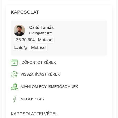
KAPCSOLAT
Czitó Tamás
CP Ingatlan Kft.
Mutasd
+36 30 604
Mutasd
tczito@
IDŐPONTOT KÉREK
VISSZAHÍVÁST KÉREK
AJÁNLOM EGY ISMERŐSÖMNEK
MEGOSZTÁS
KAPCSOLATFELVÉTEL