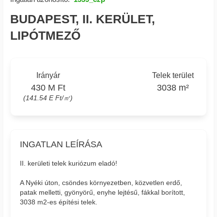
BUDAPEST, II. KERÜLET,
LIPÓTMEZŐ
Irányár
Telek terület
430 M Ft
3038 m²
(141.54 E Ft/㎡)
INGATLAN LEÍRÁSA
II. kerületi telek kuriózum eladó!
A Nyéki úton, csöndes környezetben, közvetlen erdő,
patak melletti, gyönyörű, enyhe lejtésű, fákkal borított,
3038 m2-es építési telek.