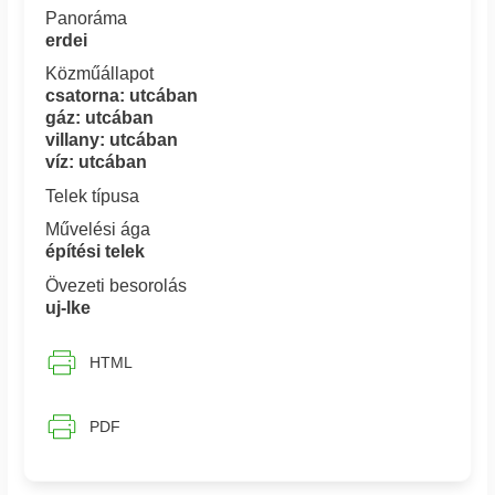
Panoráma
erdei
Közműállapot
csatorna: utcában
gáz: utcában
villany: utcában
víz: utcában
Telek típusa
Művelési ága
építési telek
Övezeti besorolás
uj-lke
HTML
PDF