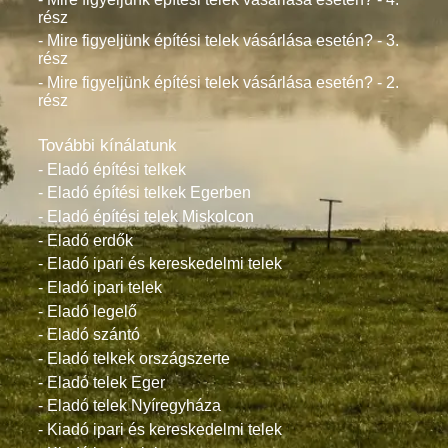
rész
- Mire figyeljünk építési telek vásárlása esetén? - 3.
rész
- Mire figyeljünk építési telek vásárlása esetén? - 2.
rész
További kínálatunk
- Eladó építési telkek
- Eladó építési telkek Egerben
- Eladó építési telek Miskolcon
- Eladó erdők
- Eladó ipari és kereskedelmi telek
- Eladó ipari telek
- Eladó legelő
- Eladó szántó
- Eladó telkek országszerte
- Eladó telek Eger
- Eladó telek Nyíregyháza
- Kiadó ipari és kereskedelmi telek