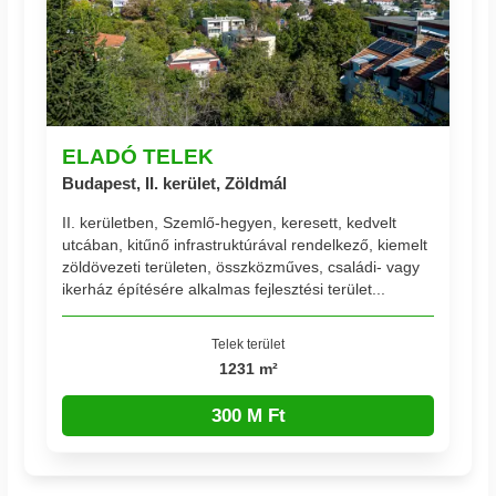
ELADÓ TELEK
Budapest, II. kerület, Zöldmál
II. kerületben, Szemlő-hegyen, keresett, kedvelt
utcában, kitűnő infrastruktúrával rendelkező, kiemelt
zöldövezeti területen, összközműves, családi- vagy
ikerház építésére alkalmas fejlesztési terület...
Telek terület
1231 m²
300 M Ft