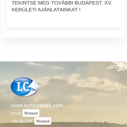
TEKINTSE MEG TOVÁBBI BUDAPEST, XV.
KERÜLETI AJÁNLATAINKAT !
www.epitesitelek.com
info@
Mutasd
+36-30-328-
Mutasd