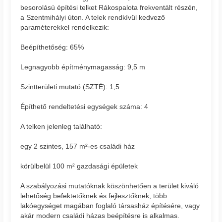
besorolású építési telket Rákospalota frekventált részén,
a Szentmihályi úton. A telek rendkívül kedvező
paraméterekkel rendelkezik:
Beépíthetőség: 65%
Legnagyobb építménymagasság: 9,5 m
Szintterületi mutató (SZTÉ): 1,5
Építhető rendeltetési egységek száma: 4
A telken jelenleg található:
egy 2 szintes, 157 m²-es családi ház
körülbelül 100 m² gazdasági épületek
A szabályozási mutatóknak köszönhetően a terület kiváló
lehetőség befektetőknek és fejlesztőknek, több
lakóegységet magában foglaló társasház építésére, vagy
akár modern családi házas beépítésre is alkalmas.