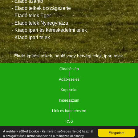
- Eladó szántó
- Eladó telkek országszerte
- Eladó telek Eger
- Eladó telek Nyíregyháza
- Kiadó ipari és kereskedelmi telek
- Kiadó ipari telek
Eladó építési telkek, üdülő vagy hétvégi telek, ipari telek.
Oldaltérkép
Adatkezelés
Kapcsolat
Impresszum
Link és bannercsere
RSS
A webhely sütiket (cookie - kis méretű szöveges file-ok) használ
Elfogadom
Vár-Köz Kft. - Ingatlan nyilvántartó, ügyviteli és
a szolgáltatások biztosításához és a felhasználói élmény
Copyright © 2021.