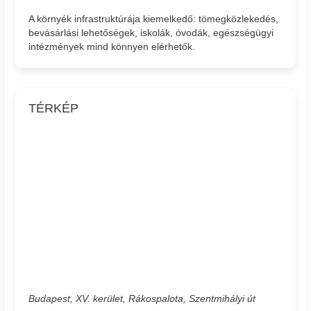
A környék infrastruktúrája kiemelkedő: tömegközlekedés,
bevásárlási lehetőségek, iskolák, óvodák, egészségügyi
intézmények mind könnyen elérhetők.
TÉRKÉP
Budapest, XV. kerület, Rákospalota, Szentmihályi út