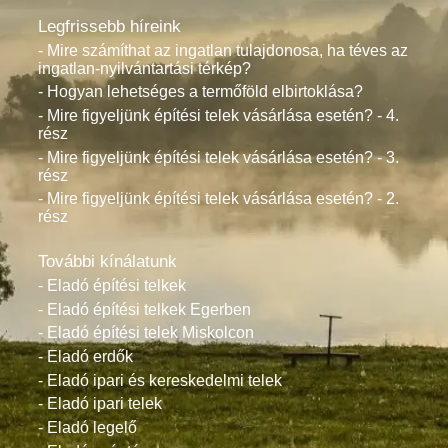
Legfrissebb híreink
- Mire számíthat az ingatlan tulajdonosa, ha téves az
ingatlan-nyilvántartási térkép?
- Hogyan lehetséges a termőföld elbirtoklása?
- Mire figyeljünk építési telek vásárlása esetén? - 4.
rész
- Mire figyeljünk építési telek vásárlása esetén? - 3.
rész
- Mire figyeljünk építési telek vásárlása esetén? - 2.
rész
További kínálatunk
- Eladó építési telkek
- Eladó építési telkek Egerben
- Eladó építési telek Miskolcon
- Eladó erdők
- Eladó ipari és kereskedelmi telek
- Eladó ipari telek
- Eladó legelő