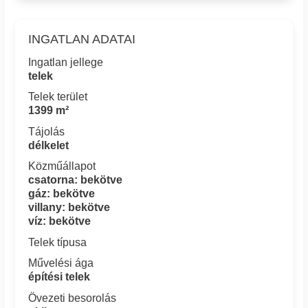
INGATLAN ADATAI
Ingatlan jellege
telek
Telek terület
1399 m²
Tájolás
délkelet
Közműállapot
csatorna: bekötve
gáz: bekötve
villany: bekötve
víz: bekötve
Telek típusa
Művelési ága
építési telek
Övezeti besorolás