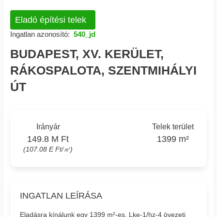
Eladó építési telek
Ingatlan azonosító:
540_jd
BUDAPEST, XV. KERÜLET,
RÁKOSPALOTA, SZENTMIHÁLYI
ÚT
Irányár
Telek terület
149.8 M Ft
1399 m²
(107.08 E Ft/㎡)
INGATLAN LEÍRÁSA
Eladásra kínálunk egy 1399 m²-es, Lke-1/hz-4 övezeti