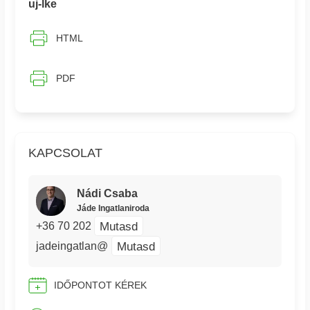
uj-lke
HTML
PDF
KAPCSOLAT
Nádi Csaba
Jáde Ingatlaniroda
Mutasd
+36 70 202
Mutasd
jadeingatlan@
IDŐPONTOT KÉREK