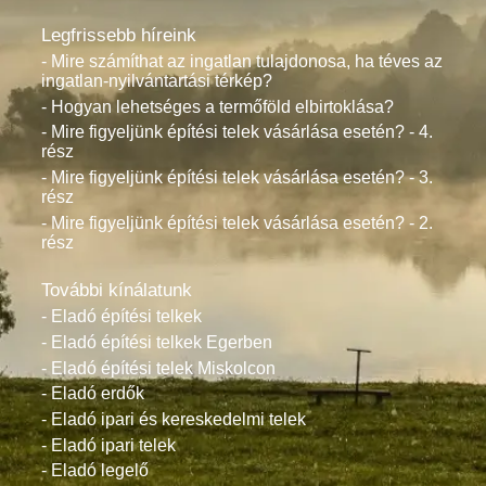
Legfrissebb híreink
- Mire számíthat az ingatlan tulajdonosa, ha téves az
ingatlan-nyilvántartási térkép?
- Hogyan lehetséges a termőföld elbirtoklása?
- Mire figyeljünk építési telek vásárlása esetén? - 4.
rész
- Mire figyeljünk építési telek vásárlása esetén? - 3.
rész
- Mire figyeljünk építési telek vásárlása esetén? - 2.
rész
További kínálatunk
- Eladó építési telkek
- Eladó építési telkek Egerben
- Eladó építési telek Miskolcon
- Eladó erdők
- Eladó ipari és kereskedelmi telek
- Eladó ipari telek
- Eladó legelő