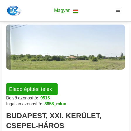
Magyar
Eladó építési telek
Belső azonosító:
9515
Ingatlan azonosító:
3958_mlux
BUDAPEST, XXI. KERÜLET,
CSEPEL-HÁROS