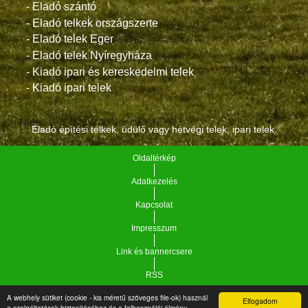
- Eladó szántó
- Eladó telkek országszerte
- Eladó telek Eger
- Eladó telek Nyíregyháza
- Kiadó ipari és kereskedelmi telek
- Kiadó ipari telek
Eladó építési telkek, üdülő vagy hétvégi telek, ipari telek.
Oldaltérkép
Adatkezelés
Kapcsolat
Impresszum
Link és bannercsere
RSS
A webhely sütiket (cookie - kis méretű szöveges file-ok) használ
Elfogadom
Vár-Köz Kft. - Ingatlan nyilvántartó, ügyviteli és
a szolgáltatások biztosításához és a felhasználói élmény
Copyright © 2021.