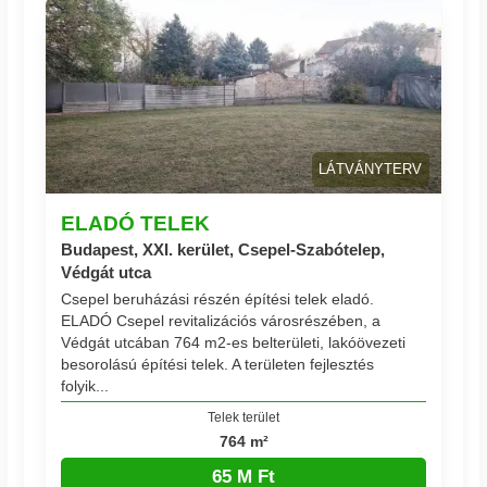
LÁTVÁNYTERV
ELADÓ TELEK
Budapest, XXI. kerület, Csepel-Szabótelep,
Védgát utca
Csepel beruházási részén építési telek eladó.
ELADÓ Csepel revitalizációs városrészében, a
Védgát utcában 764 m2-es belterületi, lakóövezeti
besorolású építési telek. A területen fejlesztés
folyik...
Telek terület
764 m²
65 M Ft