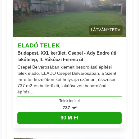
LÁTVÁNYTERV
ELADÓ TELEK
Budapest, XXI. kerület, Csepel - Ady Endre úti
lakótelep, II. Rákóczi Ferenc út
Csepel Belvárosában kiemelt besorolású építési
telek eladó. ELADÓ Csepel Belvárosában, a Szent
Imre tér közelében két helyrajzi számon, összesen
737 m2-es belterületi, lakóövezeti besorolású
építés...
Telek terület
737 m²
90 M Ft