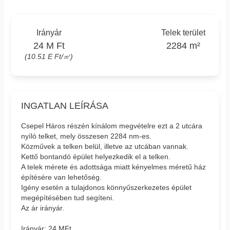
Irányár
Telek terület
24 M Ft
2284 m²
(10.51 E Ft/㎡)
INGATLAN LEÍRÁSA
Csepel Háros részén kínálom megvételre ezt a 2 utcára
nyíló telket, mely összesen 2284 nm-es.
Közművek a telken belül, illetve az utcában vannak.
Kettő bontandó épület helyezkedik el a telken.
A telek mérete és adottsága miatt kényelmes méretű ház
építésére van lehetőség.
Igény esetén a tulajdonos könnyűszerkezetes épület
megépítésében tud segíteni.
Az ár irányár.
Irányár: 24 MFt