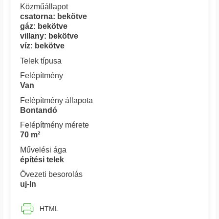
Közműállapot
csatorna: bekötve
gáz: bekötve
villany: bekötve
víz: bekötve
Telek típusa
Felépítmény
Van
Felépítmény állapota
Bontandó
Felépítmény mérete
70 m²
Művelési ága
építési telek
Övezeti besorolás
uj-ln
HTML