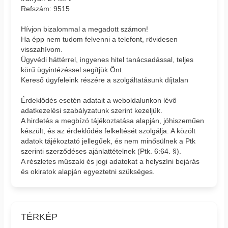
Refszám: 9515
Hívjon bizalommal a megadott számon!
Ha épp nem tudom felvenni a telefont, rövidesen
visszahívom.
Ügyvédi háttérrel, ingyenes hitel tanácsadással, teljes
körű ügyintézéssel segítjük Önt.
Kereső ügyfeleink részére a szolgáltatásunk díjtalan
Érdeklődés esetén adatait a weboldalunkon lévő
adatkezelési szabályzatunk szerint kezeljük.
A hirdetés a megbízó tájékoztatása alapján, jóhiszeműen
készült, és az érdeklődés felkeltését szolgálja. A közölt
adatok tájékoztató jellegűek, és nem minősülnek a Ptk
szerinti szerződéses ajánlattételnek (Ptk. 6:64. §).
A részletes műszaki és jogi adatokat a helyszíni bejárás
és okiratok alapján egyeztetni szükséges.
TÉRKÉP