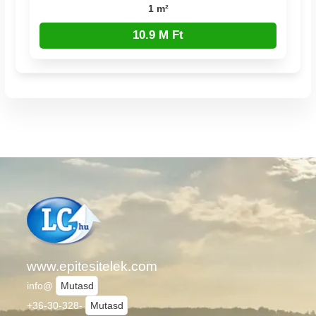
1 m²
10.9 M Ft
www.epitesitelek.com
info@
Mutasd
+36-30-328-
Mutasd