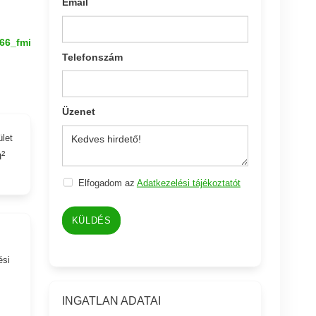
Email
66_fmi
Telefonszám
Üzenet
ület
²
Elfogadom az
Adatkezelési tájékoztatót
KÜLDÉS
ési
INGATLAN ADATAI