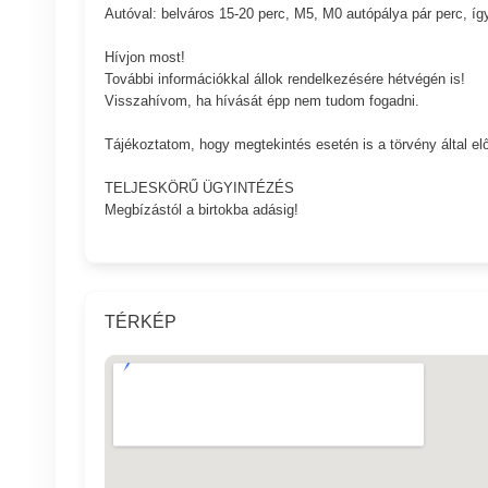
Autóval: belváros 15-20 perc, M5, M0 autópálya pár perc, így
Hívjon most!
További információkkal állok rendelkezésére hétvégén is!
Visszahívom, ha hívását épp nem tudom fogadni.
Tájékoztatom, hogy megtekintés esetén is a törvény által elő
TELJESKÖRŰ ÜGYINTÉZÉS
Megbízástól a birtokba adásig!
TÉRKÉP