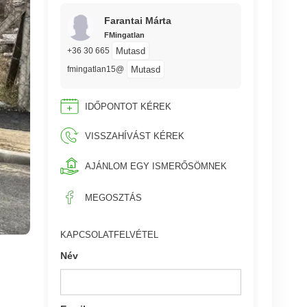
Farantai Márta
FMingatlan
Mutasd
+36 30 665
Mutasd
fmingatlan15@
IDŐPONTOT KÉREK
VISSZAHÍVÁST KÉREK
AJÁNLOM EGY ISMERŐSÖMNEK
MEGOSZTÁS
KAPCSOLATFELVÉTEL
Név