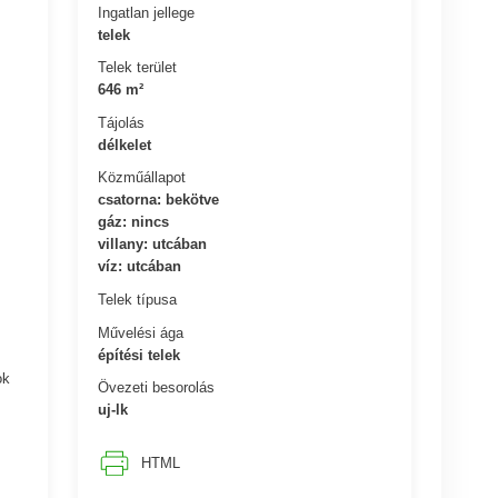
Ingatlan jellege
telek
Telek terület
646 m²
Tájolás
délkelet
Közműállapot
csatorna: bekötve
gáz: nincs
villany: utcában
víz: utcában
Telek típusa
Művelési ága
építési telek
ok
Övezeti besorolás
uj-lk
HTML