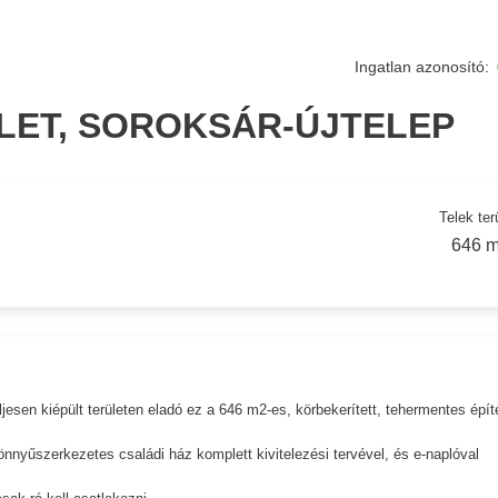
Ingatlan azonosító:
RÜLET, SOROKSÁR-ÚJTELEP
Telek ter
646 m
esen kiépült területen eladó ez a 646 m2-es, körbekerített, tehermentes épít
önnyűszerkezetes családi ház komplett kivitelezési tervével, és e-naplóval