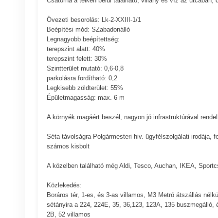
Csatorna a telken belül található, villany és víz az utcában, 
Övezeti besorolás: Lk-2-XXIII-1/1
Beépítési mód: SZabadonálló
Legnagyobb beépítettség:
terepszint alatt: 40%
terepszint felett: 30%
Szintterület mutató: 0,6-0,8
parkolásra fordítható: 0,2
Legkisebb zöldterület: 55%
Épületmagasság: max. 6 m
A környék magáért beszél, nagyon jó infrastruktúrával rendelk
Séta távolságra Polgármesteri hiv. ügyfélszolgálati irodája, 
számos kisbolt
A közelben található még Aldi, Tesco, Auchan, IKEA, Sportc
Közlekedés:
Boráros tér, 1-es, és 3-as villamos, M3 Metró átszállás nélk
sétányira a 224, 224E, 35, 36,123, 123A, 135 buszmegálló
2B, 52 villamos