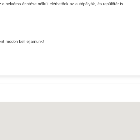
 a belváros érintése nélkül elérhetőek az autópályák, és repülőtér is
írt módon kell eljárnunk!