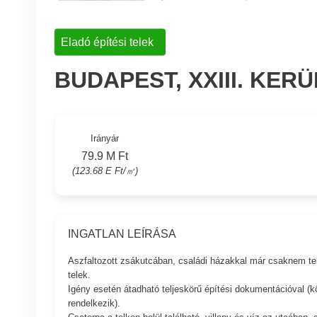
Eladó építési telek
BUDAPEST, XXIII. KE
Irányár
79.9 M Ft
(123.68 E Ft/㎡)
INGATLAN LEÍRÁSA
Aszfaltozott zsákutcában, családi házakkal már csaknem telj
telek.
Igény esetén átadható teljeskörű építési dokumentációval (k
rendelkezik).