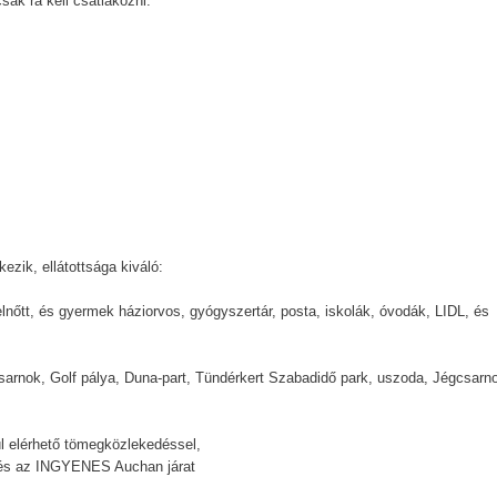
csak rá kell csatlakozni.
ezik, ellátottsága kiváló:
felnőtt, és gyermek háziorvos, gyógyszertár, posta, iskolák, óvodák, LIDL, és
sarnok, Golf pálya, Duna-part, Tündérkert Szabadidő park, uszoda, Jégcsarn
ül elérhető tömegközlekedéssel,
, és az INGYENES Auchan járat