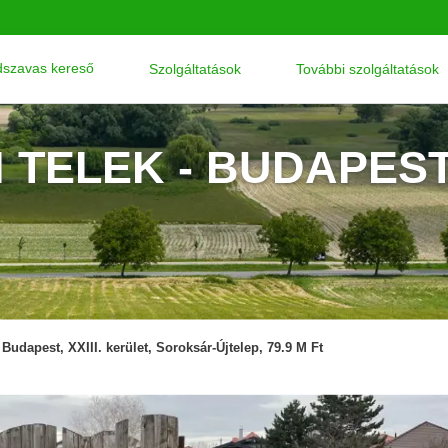
szavas kereső
Szolgáltatások
További szolgáltatások
 TELEK - BUDAPEST
Budapest, XXIII. kerület, Soroksár-Újtelep, 79.9 M Ft