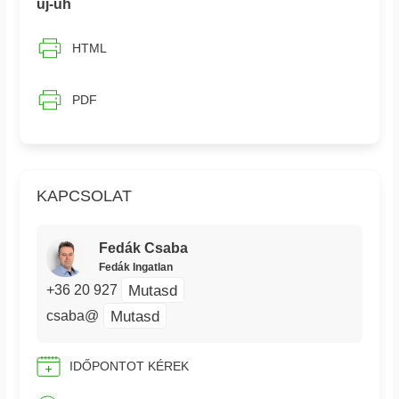
uj-üh
HTML
PDF
KAPCSOLAT
Fedák Csaba
Fedák Ingatlan
Mutasd
+36 20 927
Mutasd
csaba@
IDŐPONTOT KÉREK