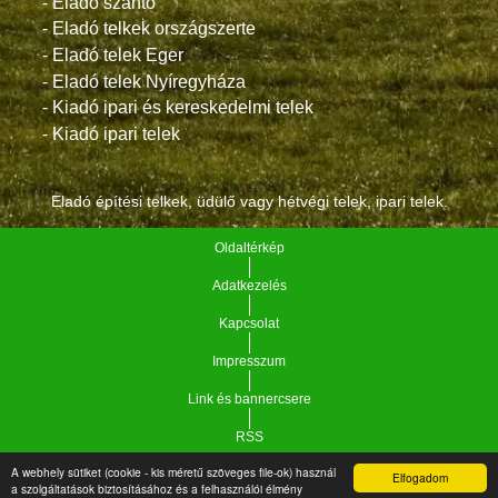
- Eladó szántó
- Eladó telkek országszerte
- Eladó telek Eger
- Eladó telek Nyíregyháza
- Kiadó ipari és kereskedelmi telek
- Kiadó ipari telek
Eladó építési telkek, üdülő vagy hétvégi telek, ipari telek.
Oldaltérkép
Adatkezelés
Kapcsolat
Impresszum
Link és bannercsere
RSS
A webhely sütiket (cookie - kis méretű szöveges file-ok) használ
Elfogadom
Vár-Köz Kft. - Ingatlan nyilvántartó, ügyviteli és
a szolgáltatások biztosításához és a felhasználói élmény
Copyright © 2021.