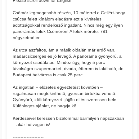
Please scroll down for English!
Csömör legmagasabb részén, 10 méterrel a Gellért-hegy
csúcsa felett kínálom eladásra ezt a kivételes
adottságokkal rendelkező ingatlant. Nincs még egy ilyen
panorámás telek Csömörön! A telek mérete: 791
négyzetméter.
Az utca aszfaltos, ám a másik oldalán már erdő van,
madárcsicsergés és jó levegő. A panoráma gyönyörű, a
környezet csodálatos. Mindez úgy, hogy 5 perc
távolságra szupermarket, óvoda, étterem is található, de
Budapest belvárosa is csak 25 perc.
Az ingatlan – előzetes egyeztetést követően –
rugalmasan megtekinthető, gyorsan birtokba vehető.
Gyönyörű, idilli környezet: jöjjön el és szeressen bele!
Különleges ajánlat, ne hagyja ki!
Kérdéseivel keressen bizalommal bármilyen napszakban
– akár hétvégén is!
--------------------