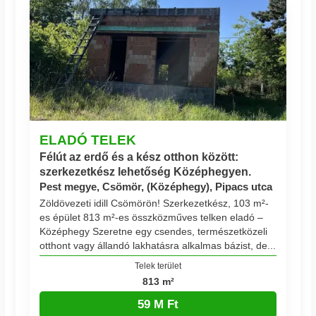
ELADÓ TELEK
Félút az erdő és a kész otthon között:
szerkezetkész lehetőség Középhegyen.
Pest megye, Csömör, (Középhegy), Pipacs utca
Zöldövezeti idill Csömörön! Szerkezetkész, 103 m²-
es épület 813 m²-es összközműves telken eladó –
Középhegy Szeretne egy csendes, természetközeli
otthont vagy állandó lakhatásra alkalmas bázist, de...
Telek terület
813 m²
59 M Ft