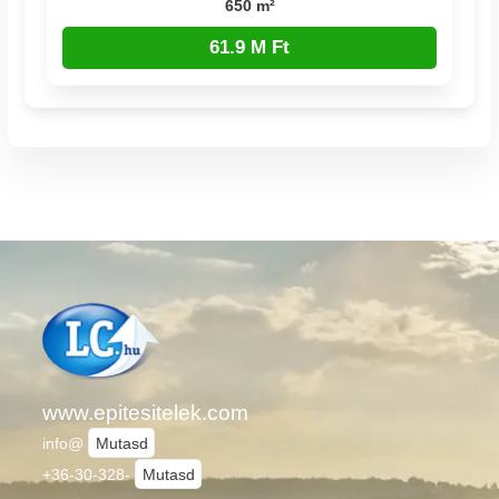
650 m²
61.9 M Ft
www.epitesitelek.com
info@
Mutasd
+36-30-328-
Mutasd