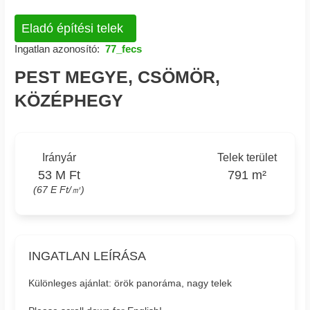
Eladó építési telek
Ingatlan azonosító:
77_fecs
PEST MEGYE, CSÖMÖR,
KÖZÉPHEGY
Irányár
Telek terület
53 M Ft
791 m²
(67 E Ft/㎡)
INGATLAN LEÍRÁSA
Különleges ajánlat: örök panoráma, nagy telek