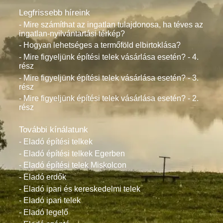
Legfrissebb híreink
- Mire számíthat az ingatlan tulajdonosa, ha téves az
ingatlan-nyilvántartási térkép?
- Hogyan lehetséges a termőföld elbirtoklása?
- Mire figyeljünk építési telek vásárlása esetén? - 4.
rész
- Mire figyeljünk építési telek vásárlása esetén? - 3.
rész
- Mire figyeljünk építési telek vásárlása esetén? - 2.
rész
További kínálatunk
- Eladó építési telkek
- Eladó építési telkek Egerben
- Eladó építési telek Miskolcon
- Eladó erdők
- Eladó ipari és kereskedelmi telek
- Eladó ipari telek
- Eladó legelő