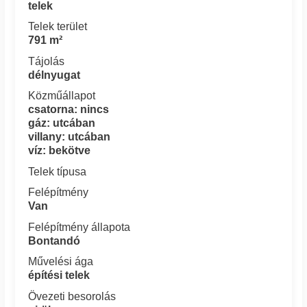
telek
Telek terület
791 m²
Tájolás
délnyugat
Közműállapot
csatorna: nincs
gáz: utcában
villany: utcában
víz: bekötve
Telek típusa
Felépítmény
Van
Felépítmény állapota
Bontandó
Művelési ága
építési telek
Övezeti besorolás