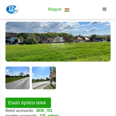
Magyar
Eladó építési telek
Belső azonosító:
3839_701
Ingatlan azonosító:
375_adimp