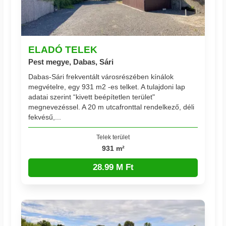
ELADÓ TELEK
Pest megye, Dabas, Sári
Dabas-Sári frekventált városrészében kínálok
megvételre, egy 931 m2 -es telket. A tulajdoni lap
adatai szerint “kivett beépítetlen terület"
megnevezéssel. A 20 m utcafronttal rendelkező, déli
fekvésű,...
Telek terület
931 m²
28.99 M Ft