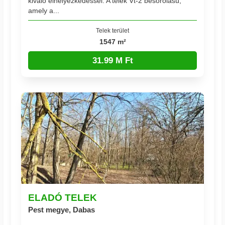
kiváló elhelyezkedéssel. A telek Vt-2 besorolású,
amely a...
Telek terület
1547 m²
31.99 M Ft
ELADÓ TELEK
Pest megye, Dabas