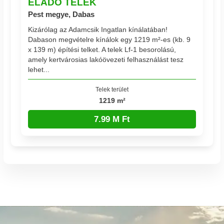
ELADÓ TELEK
Pest megye, Dabas
Kizárólag az Adamcsik Ingatlan kínálatában!
Dabason megvételre kínálok egy 1219 m²-es (kb. 9
x 139 m) építési telket. A telek Lf-1 besorolású,
amely kertvárosias lakóövezeti felhasználást tesz
lehet...
Telek terület
1219 m²
7.99 M Ft