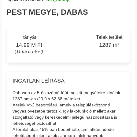
PEST MEGYE, DABAS
Irányár
Telek terület
14.99 M Ft
1287 m²
(11.65 E Ft/㎡)
INGATLAN LEÍRÁSA
Dabason az 5-ös számú főút mellett megvételre kínálok
1287 nm-es /20,9 x 62,68 m/ telket.
A telek Vt-2 besorolású, amely a településközponti
vegyes övezetbe tartozik, így lakófunkció mellett akár
szolgáltató vagy kereskedelmi jellegű hasznosításra is
lehetőséget biztosíthat.
A terület akár 45%-ban beépíthető, ami ritkán adódó
lehetőséget jelent azok számára, akik nagyobb