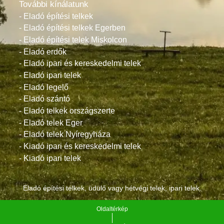
További kínálatunk
- Eladó építési telkek
- Eladó építési telkek Egerben
- Eladó építési telek Miskolcon
- Eladó erdők
- Eladó ipari és kereskedelmi telek
- Eladó ipari telek
- Eladó legelő
- Eladó szántó
- Eladó telkek országszerte
- Eladó telek Eger
- Eladó telek Nyíregyháza
- Kiadó ipari és kereskedelmi telek
- Kiadó ipari telek
Eladó építési telkek, üdülő vagy hétvégi telek, ipari telek.
Oldaltérkép