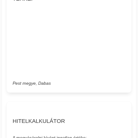
Pest megye, Dabas
HITELKALKULÁTOR
A megvásárolni kívánt ingatlan értéke: