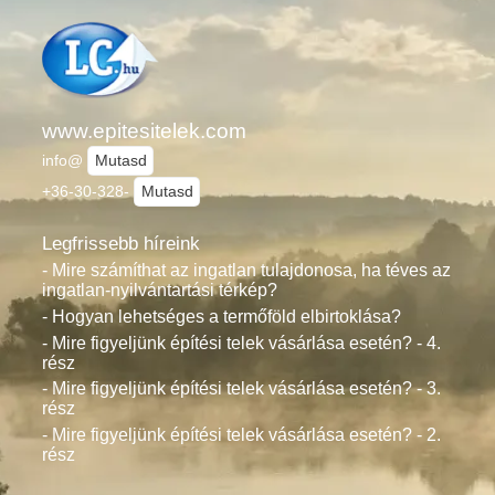
www.epitesitelek.com
info@
Mutasd
+36-30-328-
Mutasd
Legfrissebb híreink
- Mire számíthat az ingatlan tulajdonosa, ha téves az
ingatlan-nyilvántartási térkép?
- Hogyan lehetséges a termőföld elbirtoklása?
- Mire figyeljünk építési telek vásárlása esetén? - 4.
rész
- Mire figyeljünk építési telek vásárlása esetén? - 3.
rész
- Mire figyeljünk építési telek vásárlása esetén? - 2.
rész