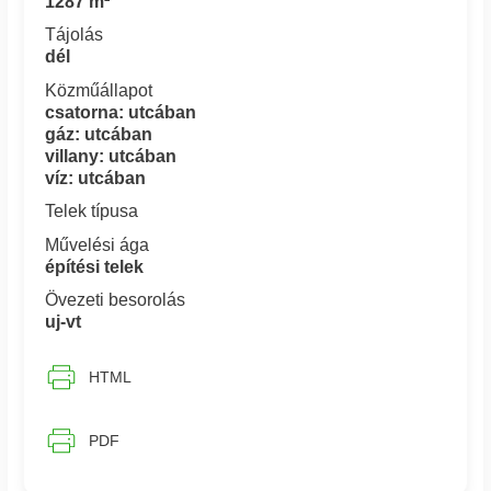
1287 m²
Tájolás
dél
Közműállapot
csatorna: utcában
gáz: utcában
villany: utcában
víz: utcában
Telek típusa
Művelési ága
építési telek
Övezeti besorolás
uj-vt
HTML
PDF