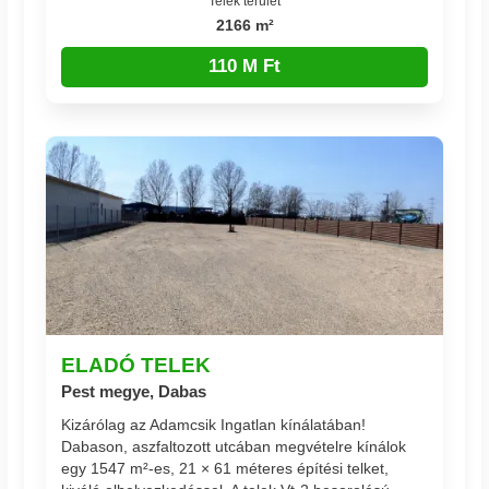
Telek terület
2166 m²
110 M Ft
ELADÓ TELEK
Pest megye, Dabas
Kizárólag az Adamcsik Ingatlan kínálatában!
Dabason, aszfaltozott utcában megvételre kínálok
egy 1547 m²-es, 21 × 61 méteres építési telket,