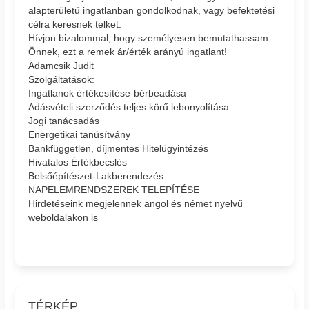
alapterületű ingatlanban gondolkodnak, vagy befektetési
célra keresnek telket.
Hívjon bizalommal, hogy személyesen bemutathassam
Önnek, ezt a remek ár/érték arányú ingatlant!
Adamcsik Judit
Szolgáltatások:
Ingatlanok értékesítése-bérbeadása
Adásvételi szerződés teljes körű lebonyolítása
Jogi tanácsadás
Energetikai tanúsítvány
Bankfüggetlen, díjmentes Hitelügyintézés
Hivatalos Értékbecslés
Belsőépítészet-Lakberendezés
NAPELEMRENDSZEREK TELEPÍTÉSE
Hirdetéseink megjelennek angol és német nyelvű
weboldalakon is
TÉRKÉP