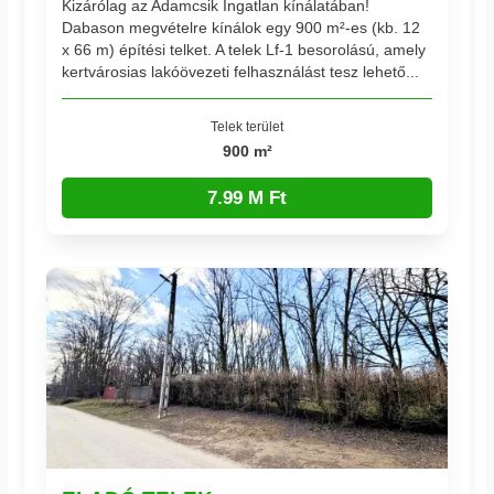
Kizárólag az Adamcsik Ingatlan kínálatában!
Dabason megvételre kínálok egy 900 m²-es (kb. 12
x 66 m) építési telket. A telek Lf-1 besorolású, amely
kertvárosias lakóövezeti felhasználást tesz lehető...
Telek terület
900 m²
7.99 M Ft