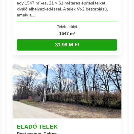
egy 1547 m²-es, 21 × 61 méteres építési telket,
kiváló elhelyezkedéssel. A telek Vt-2 besorolású,
amely a...
Telek terület
1547 m²
31.99 M Ft
ELADÓ TELEK
Pest megye, Dabas