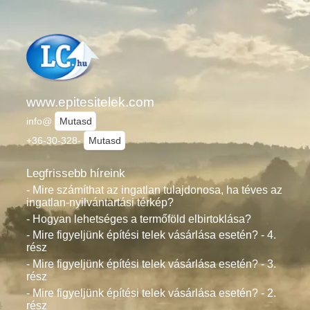
www.epitesitelek.com
info@
Mutasd
+36-30-328-
Mutasd
Legfrissebb híreink
- Mire számíthat az ingatlan tulajdonosa, ha téves az
ingatlan-nyilvántartási térkép?
- Hogyan lehetséges a termőföld elbirtoklása?
- Mire figyeljünk építési telek vásárlása esetén? - 4.
rész
- Mire figyeljünk építési telek vásárlása esetén? - 3.
rész
- Mire figyeljünk építési telek vásárlása esetén? - 2.
rész