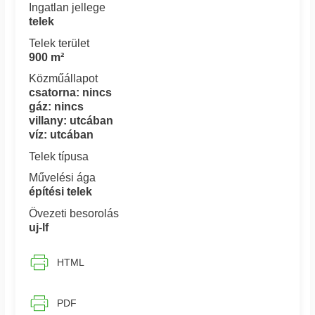
Ingatlan jellege
telek
Telek terület
900 m²
Közműállapot
csatorna: nincs
gáz: nincs
villany: utcában
víz: utcában
Telek típusa
Művelési ága
építési telek
Övezeti besorolás
uj-lf
HTML
PDF