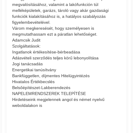
megvalósításához, valamint a lakófunkción túl
melléképületek, garázs, tároló vagy akár gazdasági
funkciók kialakításához is, a hatályos szabályozás
figyelembevételével.
Várom megkeresését, hogy személyesen is
megmutathassam ezt a páratlan lehetőséget.
Adamcsik Judit
Szolgáltatások:
Ingatlanok értékesítése-bérbeadása
Adásvételi szerződés teljes körű lebonyolítása
Jogi tanácsadás
Energetikai tanúsítvány
Bankfüggetlen, díjmentes Hitelügyintézés
Hivatalos Értékbecslés
Belsőépítészet-Lakberendezés
NAPELEMRENDSZEREK TELEPÍTÉSE
Hirdetéseink megjelennek angol és német nyelvű
weboldalakon is