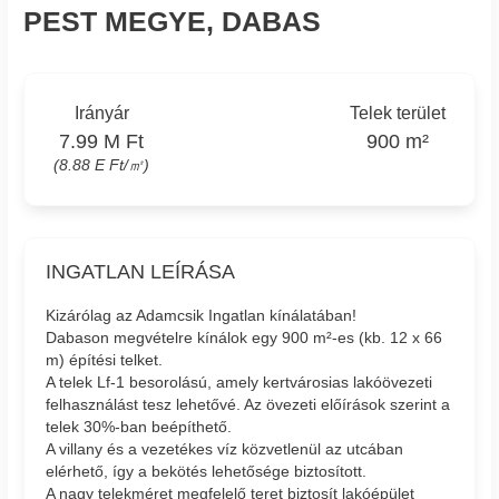
PEST MEGYE, DABAS
Irányár
Telek terület
7.99 M Ft
900 m²
(8.88 E Ft/㎡)
INGATLAN LEÍRÁSA
Kizárólag az Adamcsik Ingatlan kínálatában!
Dabason megvételre kínálok egy 900 m²-es (kb. 12 x 66
m) építési telket.
A telek Lf-1 besorolású, amely kertvárosias lakóövezeti
felhasználást tesz lehetővé. Az övezeti előírások szerint a
telek 30%-ban beépíthető.
A villany és a vezetékes víz közvetlenül az utcában
elérhető, így a bekötés lehetősége biztosított.
A nagy telekméret megfelelő teret biztosít lakóépület