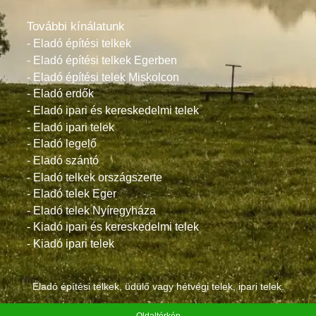
További kínálatunk
- Eladó építési telkek
- Eladó építési telkek Egerben
- Eladó építési telek Miskolcon
- Eladó erdők
- Eladó ipari és kereskedelmi telek
- Eladó ipari telek
- Eladó legelő
- Eladó szántó
- Eladó telkek országszerte
- Eladó telek Eger
- Eladó telek Nyíregyháza
- Kiadó ipari és kereskedelmi telek
- Kiadó ipari telek
Eladó építési telkek, üdülő vagy hétvégi telek, ipari telek.
Oldaltérkép