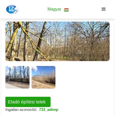
Magyar
Eladó építési telek
Ingatlan azonosító:
733_adimp