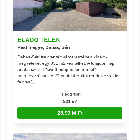
ELADÓ TELEK
Pest megye, Dabas, Sári
Dabas-Sári frekventált városrészében kínálok
megvételre, egy 931 m2 -es telket. A tulajdoni lap
adatai szerint “kivett beépítetlen terület"
megnevezéssel. A 20 m utcafronttal rendelkező, déli
fekvésű,...
Telek terület
931 m²
28.99 M Ft