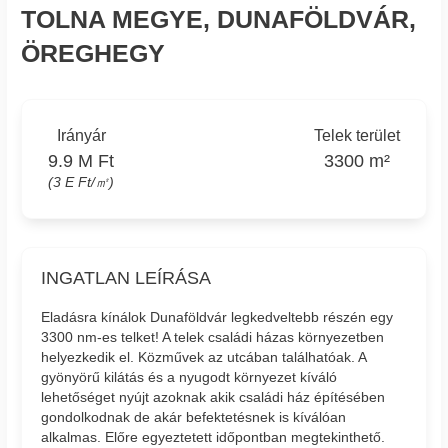
TOLNA MEGYE, DUNAFÖLDVÁR,
ÖREGHEGY
Irányár
Telek terület
9.9 M Ft
3300 m²
(3 E Ft/㎡)
INGATLAN LEÍRÁSA
Eladásra kínálok Dunaföldvár legkedveltebb részén egy
3300 nm-es telket! A telek családi házas környezetben
helyezkedik el. Közművek az utcában találhatóak. A
gyönyörű kilátás és a nyugodt környezet kíváló
lehetőséget nyújt azoknak akik családi ház építésében
gondolkodnak de akár befektetésnek is kíválóan
alkalmas. Előre egyeztetett időpontban megtekinthető.