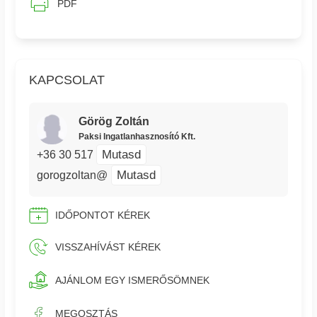
PDF
KAPCSOLAT
Görög Zoltán
Paksi Ingatlanhasznosító Kft.
Mutasd
+36 30 517
Mutasd
gorogzoltan@
IDŐPONTOT KÉREK
VISSZAHÍVÁST KÉREK
AJÁNLOM EGY ISMERŐSÖMNEK
MEGOSZTÁS