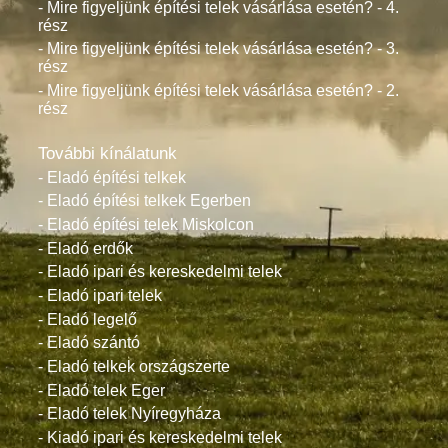
- Mire figyeljünk építési telek vásárlása esetén? - 4.
rész
- Mire figyeljünk építési telek vásárlása esetén? - 3.
rész
- Mire figyeljünk építési telek vásárlása esetén? - 2.
rész
További kínálatunk
- Eladó építési telkek
- Eladó építési telkek Egerben
- Eladó építési telek Miskolcon
- Eladó erdők
- Eladó ipari és kereskedelmi telek
- Eladó ipari telek
- Eladó legelő
- Eladó szántó
- Eladó telkek országszerte
- Eladó telek Eger
- Eladó telek Nyíregyháza
- Kiadó ipari és kereskedelmi telek