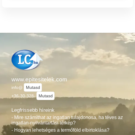
www.epitesitelek.com
info@
Mutasd
+36-30-328-
Mutasd
Legfrissebb híreink
- Mire számíthat az ingatlan tulajdonosa, ha téves az
ingatlan-nyilvántartási térkép?
- Hogyan lehetséges a termőföld elbirtoklása?