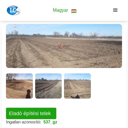
Magyar
Eladó építési telek
Ingatlan azonosító:
537_gz