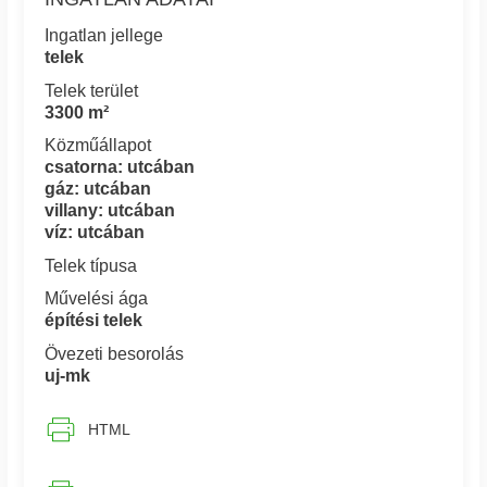
Ingatlan jellege
telek
Telek terület
3300 m²
Közműállapot
csatorna: utcában
gáz: utcában
villany: utcában
víz: utcában
Telek típusa
Művelési ága
építési telek
Övezeti besorolás
uj-mk
HTML