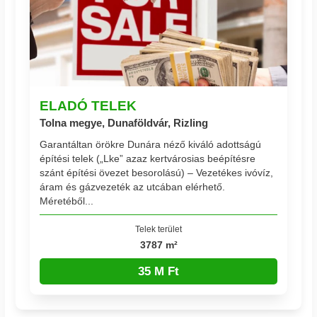
ELADÓ TELEK
Tolna megye, Dunaföldvár, Rizling
Garantáltan örökre Dunára néző kiváló adottságú
építési telek („Lke” azaz kertvárosias beépítésre
szánt építési övezet besorolású) – Vezetékes ivóvíz,
áram és gázvezeték az utcában elérhető.
Méretéből...
Telek terület
3787 m²
35 M Ft