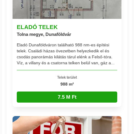
ELADÓ TELEK
Tolna megye, Dunaföldvár
Eladó Dunaföldváron található 988 nm-es építési
telek. Családi házas övezetben helyezkedik el és
csodás panorámás kilátás tárul elénk a Felső-tóra.
Víz, a villany és a csatorna telken belül van, gáz a...
Telek terület
988 m²
7.5 M Ft