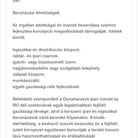
van.
Beruházási lehetőségek:
Az ingatlan adottságai és övezeti besorolása számos
fejlesztési koncepció megvalósítását támogatják, többek
között:
logisztikai és disztribúciós központ,
raktár- és ipari csarnok,
gyártó- vagy összeszerelő üzem,
nagykereskedelmi vagy szolgáltató telephely,
vállalati központ,
munkásszálló,
egyéb gazdasági célú fejlesztések.
Befektetői szempontból a Dunaharaszti ipari övezet az
M0 déli szektorának egyik legaktívabban fejlődő
gazdasági térsége, ahol a korszerű ipari és logisztikai
beruházások iránti kereslet folyamatos. A kiváló
elérhetőség, a kedvező övezeti besorolás és a fejlődő
üzleti környezet együttesen biztosítják a terület hosszú
távú hasznosíthatóságát és értékállóságát.