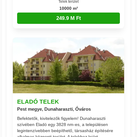
Telek terület
10000 m²
249.9 M Ft
ELADÓ TELEK
Pest megye, Dunaharaszti, Óváros
Befektetők, kivitelezők figyelem! Dunaharaszti
szívében Eladó egy 3828 nm-es, a településen
legintenzívebben beépíthető, társasház építésére
alkalmas központi terület. A telekhez lejárt