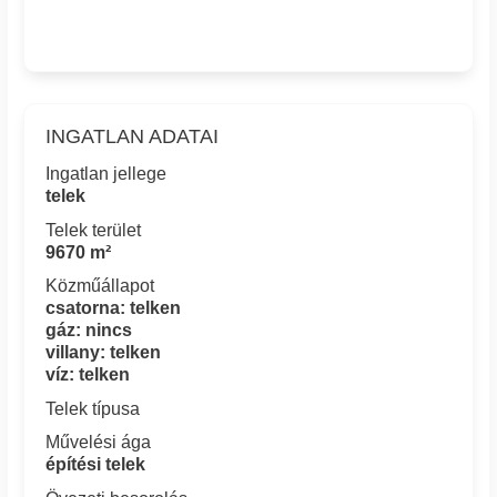
INGATLAN ADATAI
Ingatlan jellege
telek
Telek terület
9670 m²
Közműállapot
csatorna: telken
gáz: nincs
villany: telken
víz: telken
Telek típusa
Művelési ága
építési telek