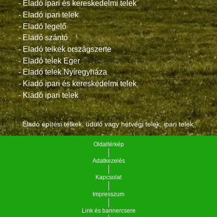
- Eladó ipari és kereskedelmi telek
- Eladó ipari telek
- Eladó legelő
- Eladó szántó
- Eladó telkek országszerte
- Eladó telek Eger
- Eladó telek Nyíregyháza
- Kiadó ipari és kereskedelmi telek
- Kiadó ipari telek
Eladó építési telkek, üdülő vagy hétvégi telek, ipari telek.
Oldaltérkép
Adatkezelés
Kapcsolat
Impresszum
Link és bannercsere