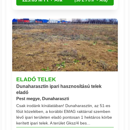
(30 E Ft/㎡ + Áfa)
ELADÓ TELEK
Dunaharasztin ipari hasznosítású telek
eladó
Pest megye, Dunaharaszti
Csak irodánk kínálatában! Dunaharasztin, az 51-es
főút közelében, a korábbi EMAG raktárral szemben
lévő ipari területen eladó pontosan 1 hektáros körbe
kerített ipari telek. A terület Gksz/4 bes...