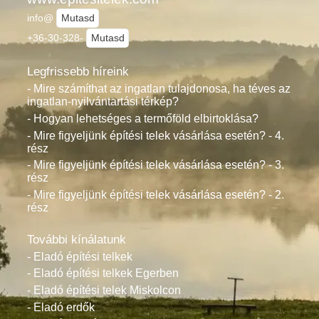
info@
Mutasd
+36-30-328-
Mutasd
Legfrissebb híreink
- Mire számíthat az ingatlan tulajdonosa, ha téves az
ingatlan-nyilvántartási térkép?
- Hogyan lehetséges a termőföld elbirtoklása?
- Mire figyeljünk építési telek vásárlása esetén? - 4.
rész
- Mire figyeljünk építési telek vásárlása esetén? - 3.
rész
- Mire figyeljünk építési telek vásárlása esetén? - 2.
rész
További kínálatunk
- Eladó építési telkek
- Eladó építési telkek Egerben
- Eladó építési telek Miskolcon
- Eladó erdők