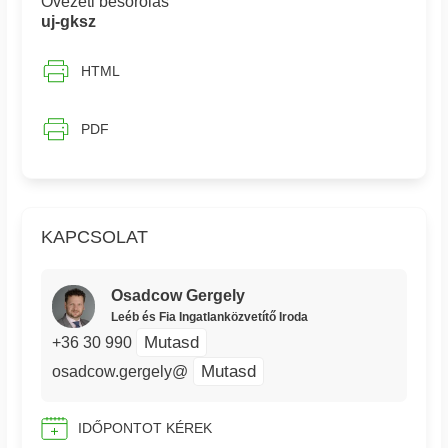
Övezeti besorolás
uj-gksz
HTML
PDF
KAPCSOLAT
Osadcow Gergely
Leéb és Fia Ingatlanközvetítő Iroda
Mutasd
+36 30 990
Mutasd
osadcow.gergely@
IDŐPONTOT KÉREK