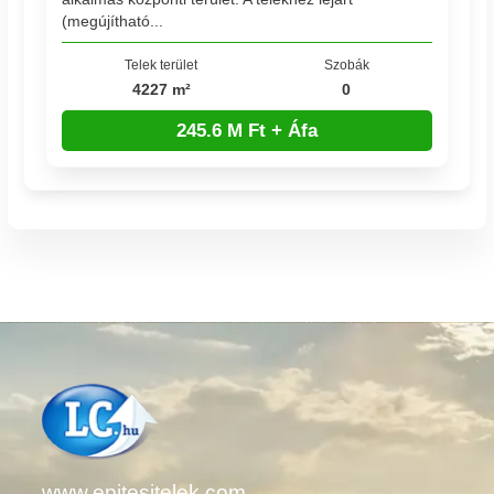
(megújítható...
Telek terület
Szobák
4227 m²
0
245.6 M Ft + Áfa
www.epitesitelek.com