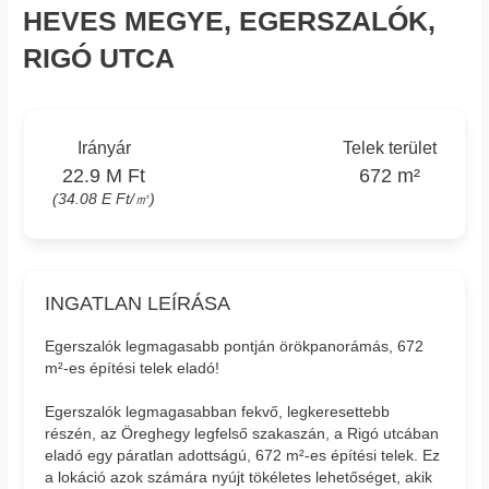
HEVES MEGYE, EGERSZALÓK,
RIGÓ UTCA
Irányár
Telek terület
22.9 M Ft
672 m²
(34.08 E Ft/㎡)
INGATLAN LEÍRÁSA
Egerszalók legmagasabb pontján örökpanorámás, 672
m²-es építési telek eladó!
Egerszalók legmagasabban fekvő, legkeresettebb
részén, az Öreghegy legfelső szakaszán, a Rigó utcában
eladó egy páratlan adottságú, 672 m²-es építési telek. Ez
a lokáció azok számára nyújt tökéletes lehetőséget, akik