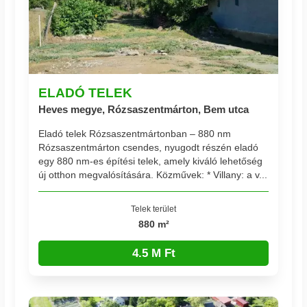
ELADÓ TELEK
Heves megye, Rózsaszentmárton, Bem utca
Eladó telek Rózsaszentmártonban – 880 nm
Rózsaszentmárton csendes, nyugodt részén eladó
egy 880 nm-es építési telek, amely kiváló lehetőség
új otthon megvalósítására. Közművek: * Villany: a v...
Telek terület
880 m²
4.5 M Ft