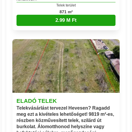
Telek terület
871 m²
2.99 M Ft
ELADÓ TELEK
Telekvásárlást tervezel Hevesen? Ragadd
meg ezt a kivételes lehetőséget! 9819 m²-es,
részben közművesített telek, szilárd út
burkolat. Álomotthonod helyszíne vagy