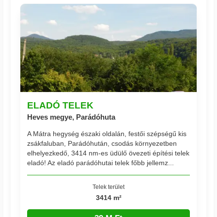
ELADÓ TELEK
Heves megye, Parádóhuta
A Mátra hegység északi oldalán, festői szépségű kis
zsákfaluban, Parádóhután, csodás környezetben
elhelyezkedő, 3414 nm-es üdülő övezeti építési telek
eladó! Az eladó parádóhutai telek főbb jellemz...
Telek terület
3414 m²