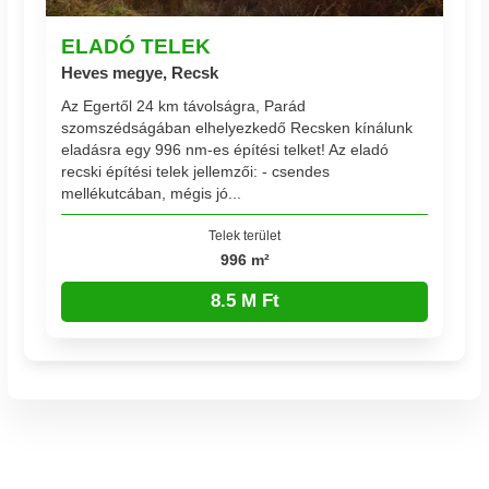
ELADÓ TELEK
Heves megye, Recsk
Az Egertől 24 km távolságra, Parád
szomszédságában elhelyezkedő Recsken kínálunk
eladásra egy 996 nm-es építési telket! Az eladó
recski építési telek jellemzői: - csendes
mellékutcában, mégis jó...
Telek terület
996 m²
8.5 M Ft