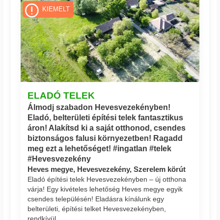
KIEMELT
ELADÓ TELEK
Álmodj szabadon Hevesvezekényben!
Eladó, belterületi építési telek fantasztikus
áron! Alakítsd ki a saját otthonod, csendes
biztonságos falusi környezetben! Ragadd
meg ezt a lehetőséget! #ingatlan #telek
#Hevesvezekény
Heves megye, Hevesvezekény, Szerelem körút
Eladó építési telek Hevesvezekényben – új otthona
várja! Egy kivételes lehetőség Heves megye egyik
csendes településén! Eladásra kínálunk egy
belterületi, építési telket Hevesvezekényben,
rendkívül...