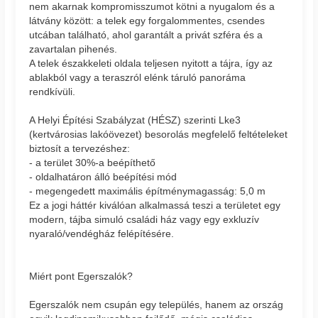
nem akarnak kompromisszumot kötni a nyugalom és a
látvány között: a telek egy forgalommentes, csendes
utcában található, ahol garantált a privát szféra és a
zavartalan pihenés.
A telek északkeleti oldala teljesen nyitott a tájra, így az
ablakból vagy a teraszról elénk táruló panoráma
rendkívüli.
A Helyi Építési Szabályzat (HÉSZ) szerinti Lke3
(kertvárosias lakóövezet) besorolás megfelelő feltételeket
biztosít a tervezéshez:
- a terület 30%-a beépíthető
- oldalhatáron álló beépítési mód
- megengedett maximális építménymagasság: 5,0 m
Ez a jogi háttér kiválóan alkalmassá teszi a területet egy
modern, tájba simuló családi ház vagy egy exkluzív
nyaraló/vendégház felépítésére.
Miért pont Egerszalók?
Egerszalók nem csupán egy település, hanem az ország