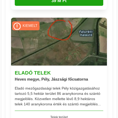
39 M Ft
KIEMELT
ELADÓ TELEK
Heves megye, Pély, Jászsági főcsatorna
Eladó mezőgazdasági telek Pély közigazgatásához
tartozó 5,5 hektár terület 86 aranykorona és szántó
megjelölés. Közvetlen mellette lévő 8,9 hektáros
telek 140 aranykorona érték és szántó megjelölés...
Telek terület