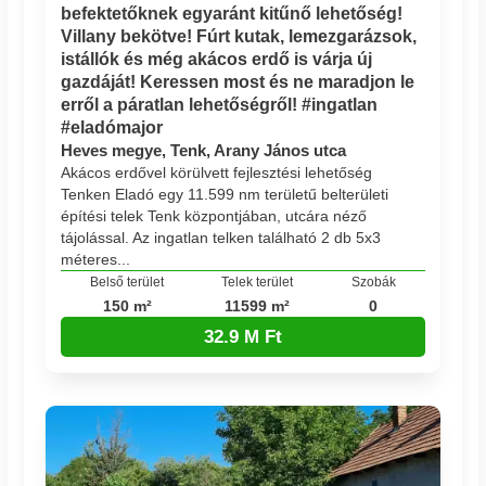
befektetőknek egyaránt kitűnő lehetőség!
Villany bekötve! Fúrt kutak, lemezgarázsok,
istállók és még akácos erdő is várja új
gazdáját! Keressen most és ne maradjon le
erről a páratlan lehetőségről! #ingatlan
#eladómajor
Heves megye, Tenk, Arany János utca
Akácos erdővel körülvett fejlesztési lehetőség
Tenken Eladó egy 11.599 nm területű belterületi
építési telek Tenk központjában, utcára néző
tájolással. Az ingatlan telken található 2 db 5x3
méteres...
Belső terület
Telek terület
Szobák
150 m²
11599 m²
0
32.9 M Ft