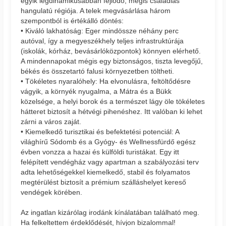
egyik legdinamikusabban fejlődő, mégis családias
hangulatú régiója. A telek megvásárlása három
szempontból is értékálló döntés:
• Kiváló lakhatóság: Eger mindössze néhány perc
autóval, így a megyeszékhely teljes infrastruktúrája
(iskolák, kórház, bevásárlóközpontok) könnyen elérhető.
A mindennapokat mégis egy biztonságos, tiszta levegőjű,
békés és összetartó falusi környezetben töltheti.
• Tökéletes nyaralóhely: Ha elvonulásra, feltöltődésre
vágyik, a környék nyugalma, a Mátra és a Bükk
közelsége, a helyi borok és a természet lágy öle tökéletes
hátteret biztosít a hétvégi pihenéshez. Itt valóban ki lehet
zárni a város zaját.
• Kiemelkedő turisztikai és befektetési potenciál: A
világhírű Sódomb és a Gyógy- és Wellnessfürdő egész
évben vonzza a hazai és külföldi turistákat. Egy itt
felépített vendégház vagy apartman a szabályozási terv
adta lehetőségekkel kiemelkedő, stabil és folyamatos
megtérülést biztosít a prémium szálláshelyet kereső
vendégek körében.
Az ingatlan kizárólag irodánk kínálatában található meg.
Ha felkeltettem érdeklődését, hívjon bizalommal!