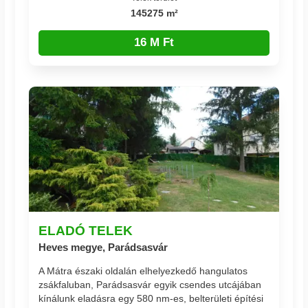
145275 m²
16 M Ft
ELADÓ TELEK
Heves megye, Parádsasvár
A Mátra északi oldalán elhelyezkedő hangulatos
zsákfaluban, Parádsasvár egyik csendes utcájában
kínálunk eladásra egy 580 nm-es, belterületi építési