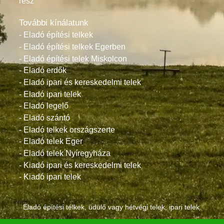
rész
További kínálatunk
- Eladó építési telkek
- Eladó építési telkek Egerben
- Eladó építési telek Miskolcon
- Eladó erdők
- Eladó ipari és kereskedelmi telek
- Eladó ipari telek
- Eladó legelő
- Eladó szántó
- Eladó telkek országszerte
- Eladó telek Eger
- Eladó telek Nyíregyháza
- Kiadó ipari és kereskedelmi telek
- Kiadó ipari telek
Eladó építési telkek, üdülő vagy hétvégi telek, ipari telek.