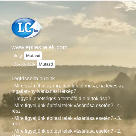
www.epitesitelek.com
info@
Mutasd
+36-30-328-
Mutasd
Legfrissebb híreink
- Mire számíthat az ingatlan tulajdonosa, ha téves az
ingatlan-nyilvántartási térkép?
- Hogyan lehetséges a termőföld elbirtoklása?
- Mire figyeljünk építési telek vásárlása esetén? - 4.
rész
- Mire figyeljünk építési telek vásárlása esetén? - 3.
rész
- Mire figyeljünk építési telek vásárlása esetén? - 2.