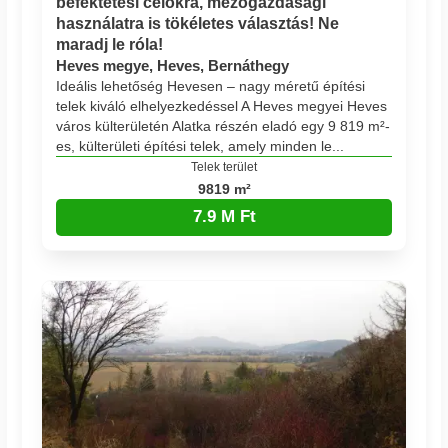
befektetési célokra, mezőgazdasági
használatra is tökéletes választás! Ne
maradj le róla!
Heves megye, Heves, Bernáthegy
Ideális lehetőség Hevesen – nagy méretű építési
telek kiváló elhelyezkedéssel A Heves megyei Heves
város külterületén Alatka részén eladó egy 9 819 m²-
es, külterületi építési telek, amely minden le...
Telek terület
9819 m²
7.9 M Ft