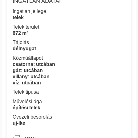
INGATLAN ADATAI
Ingatlan jellege
telek
Telek terület
672 m²
Tájolás
délnyugat
Közműállapot
csatorna: utcában
gáz: utcában
villany: utcában
víz: utcában
Telek típusa
Művelési ága
építési telek
Övezeti besorolás
uj-lke