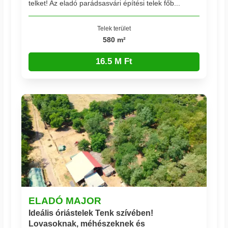
telket! Az eladó parádsasvári építési telek főb...
Telek terület
580 m²
16.5 M Ft
ELADÓ MAJOR
Ideális óriástelek Tenk szívében!
Lovasoknak, méhészeknek és