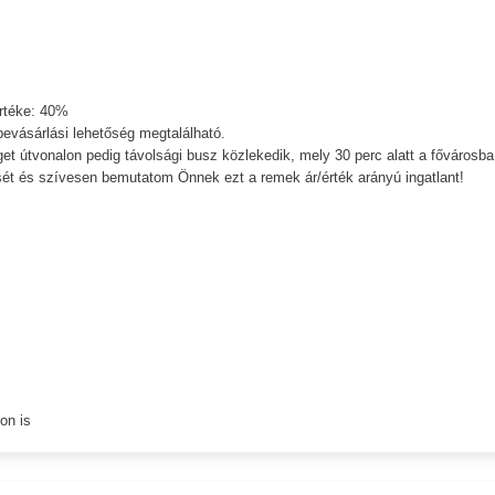
értéke: 40%
bevásárlási lehetőség megtalálható.
et útvonalon pedig távolsági busz közlekedik, mely 30 perc alatt a fővárosba 
ését és szívesen bemutatom Önnek ezt a remek ár/érték arányú ingatlant!
on is