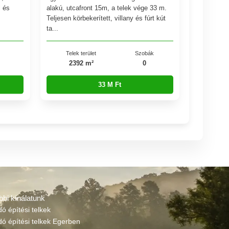
l és
alakú, utcafront 15m, a telek vége 33 m.
Teljesen körbekerített, villany és fúrt kút
ta...
Telek terület
Szobák
2392 m²
0
33 M Ft
bbi kínálatunk
dó építési telkek
dó építési telkek Egerben