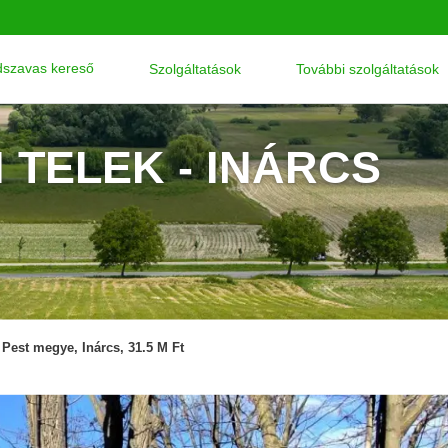
szavas kereső
Szolgáltatások
További szolgáltatások
 TELEK - INÁRCS
Pest megye, Inárcs, 31.5 M Ft