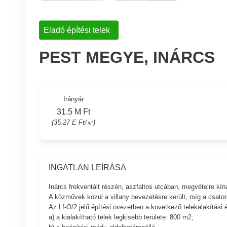
Eladó építési telek
PEST MEGYE, INÁRCS
Irányár
31.5 M Ft
(35.27 E Ft/㎡)
INGATLAN LEÍRÁSA
Inárcs frekventált részén, aszfaltos utcában, megvételre kín
A közművek közül a villany bevezetésre került, míg a csator
Az Lf-O/2 jelű építési övezetben a következő telekalakítási 
a) a kialakítható telek legkisebb területe: 800 m2;