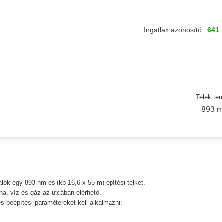
Ingatlan azonosító:
641
Telek ter
893 m
álok egy 893 nm-es (kb 16,6 x 55 m) építési telket.
na, víz és gáz az utcában elérhető.
és beépítési paramétereket kell alkalmazni: