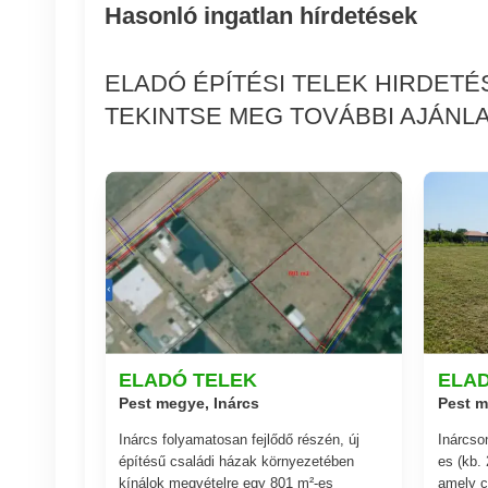
Hasonló ingatlan hírdetések
ELADÓ ÉPÍTÉSI TELEK HIRDET
TEKINTSE MEG TOVÁBBI AJÁNLA
ELADÓ TELEK
ELA
Pest megye, Inárcs
Pest m
Inárcs folyamatosan fejlődő részén, új
Inárcso
építésű családi házak környezetében
es (kb. 
kínálok megvételre egy 801 m²-es
amely c