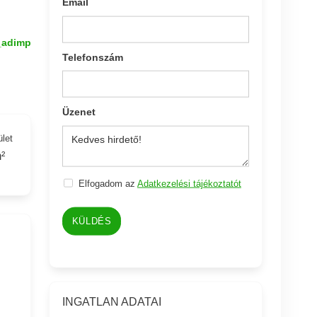
Email
_adimp
Telefonszám
Üzenet
ület
²
Elfogadom az
Adatkezelési tájékoztatót
KÜLDÉS
INGATLAN ADATAI