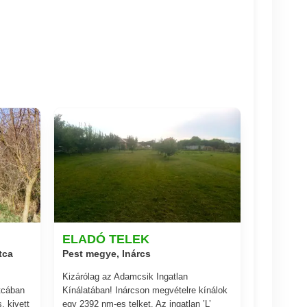
ELADÓ TELEK
tca
Pest megye, Inárcs
Kizárólag az Adamcsik Ingatlan
tcában
Kínálatában! Inárcson megvételre kínálok
, kivett
egy 2392 nm-es telket. Az ingatlan ’L’