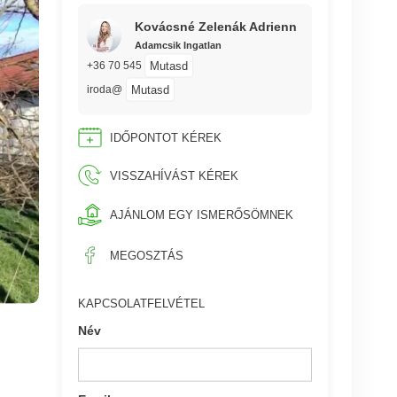
Kovácsné Zelenák Adrienn
Adamcsik Ingatlan
Mutasd
+36 70 545
Mutasd
iroda@
IDŐPONTOT KÉREK
VISSZAHÍVÁST KÉREK
AJÁNLOM EGY ISMERŐSÖMNEK
MEGOSZTÁS
KAPCSOLATFELVÉTEL
Név