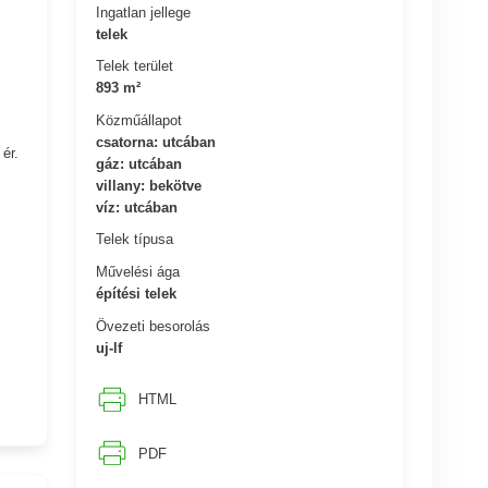
Ingatlan jellege
telek
Telek terület
893 m²
Közműállapot
csatorna: utcában
ér.
gáz: utcában
villany: bekötve
víz: utcában
Telek típusa
Művelési ága
építési telek
Övezeti besorolás
uj-lf
HTML
PDF