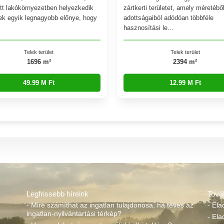
tt lakókörnyezetben helyezkedik
zártkerti területet, amely méretébő
elek egyik legnagyobb előnye, hogy
adottságaiból adódóan többféle
hasznosítási le...
Telek terület
Telek terület
1696 m²
2394 m²
49.99 M Ft
12.99 M Ft
Legfrissebb híreink
Tová
- Mire számíthat az ingatlan tulajdonosa, ha téves az
- Ela
ingatlan-nyilvántartási térkép?
- Ela