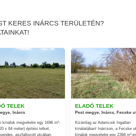
ÉST KERES INÁRCS TERÜLETÉN?
TAINKAT!
DÓ TELEK
ELADÓ TELEK
egye, Inárcs
Pest megye, Inárcs, Fecske u
n kínálok megvételre egy 1696 m²-
Kizárólag az Adamcsik Ingatlan
20 x 84 méter) építési telket,
kínálatában! Inárcson, a Fecske u
sendes, aszfaltozott utcában,
kínálok megvételre egy 2394 m²-es