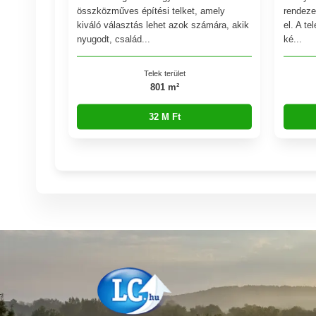
összközműves építési telket, amely
rendeze
kiváló választás lehet azok számára, akik
el. A t
nyugodt, család...
ké...
Telek terület
801 m²
32 M Ft