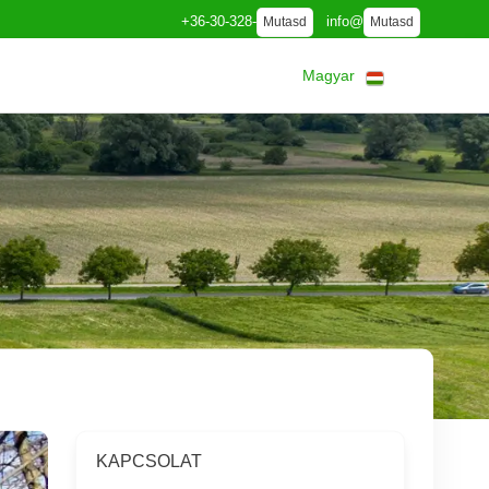
+36-30-328-
info@
Mutasd
Mutasd
Magyar
KAPCSOLAT