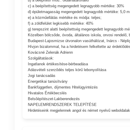
b) a beépítési mód:: oldalhatáronálló
c) a beépítettség megengedett legnagyobb mértéke: 30%
d) épületmagasság megengedett legnagyobb mértéke: 5,0 m
e) a közműellátás mértéke és módja: teljes;
f) a zöldfelület legkisebb mértéke: 40%
g) terepszint alatti beépítettség megengedett legnagyobb m
Közelben bölcsőde, óvoda, általános iskola, orvosi rendelő, 
Budapest-Lajosmizse útvonalon vasúthálózat, Inárcs - Néplig
Hívjon bizalommal, ha a hirdetésem felkeltette az érdeklőd
Kovácsné Zelenák Adrienn
Szolgáltatások:
Ingatlanok értékesítése-bérbeadása
Adásvételi szerződés teljes körű lebonyolítása
Jogi tanácsadás
Energetikai tanúsítvány
Bankfüggetlen, díjmentes Hitelügyintézés
Hivatalos Értékbecslés
Belsőépítészet-Lakberendezés
NAPELEMRENDSZEREK TELEPÍTÉSE
Hirdetéseink megjelennek angol és német nyelvű weboldalak