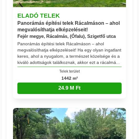
ELADÓ TELEK
Panorámás építési telek Rácalmáson – ahol
megvalósíthatja elképzeléseit!
Fejér megye, Rácalmás, (Ófalu), Szigetfő utca
Panorámás építési telek Rácalmáson – ahol
megvalósíthatja elképzeléseit! Ha egy olyan ingatlant
keres, ahol a nyugalom, a természet közelsége és a
kiváló adottságok találkoznak, akkor ezt a rácalmá...
Telek terület
1442 m²
24.9 M Ft