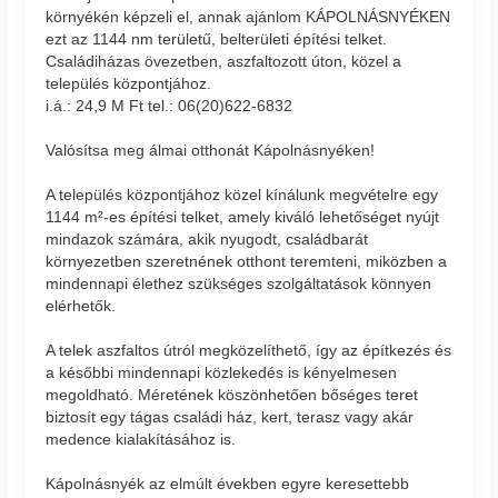
környékén képzeli el, annak ajánlom KÁPOLNÁSNYÉKEN
ezt az 1144 nm területű, belterületi építési telket.
Családiházas övezetben, aszfaltozott úton, közel a
település központjához.
i.á.: 24,9 M Ft tel.: 06(20)622-6832
Valósítsa meg álmai otthonát Kápolnásnyéken!
A település központjához közel kínálunk megvételre egy
1144 m²-es építési telket, amely kiváló lehetőséget nyújt
mindazok számára, akik nyugodt, családbarát
környezetben szeretnének otthont teremteni, miközben a
mindennapi élethez szükséges szolgáltatások könnyen
elérhetők.
A telek aszfaltos útról megközelíthető, így az építkezés és
a későbbi mindennapi közlekedés is kényelmesen
megoldható. Méretének köszönhetően bőséges teret
biztosít egy tágas családi ház, kert, terasz vagy akár
medence kialakításához is.
Kápolnásnyék az elmúlt években egyre keresettebb