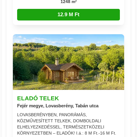
1248 m²
12.9 M Ft
ELADÓ TELEK
Fejér megye, Lovasberény, Tabán utca
LOVASBERÉNYBEN, PANORÁMÁS,
KÖZMŰVESÍTETT TELKEK, DOMBOLDALI
ELHELYEZKEDÉSSEL, TERMÉSZETKÖZELI
KÖRNYEZETBEN – ELADÓK! I.á.: 8 M Ft.-16 M Ft.