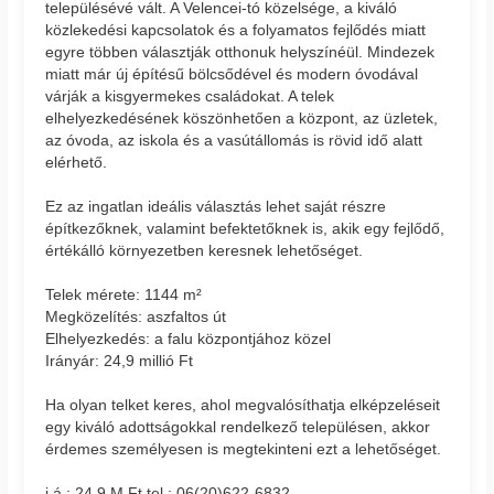
településévé vált. A Velencei-tó közelsége, a kiváló
közlekedési kapcsolatok és a folyamatos fejlődés miatt
egyre többen választják otthonuk helyszínéül. Mindezek
miatt már új építésű bölcsődével és modern óvodával
várják a kisgyermekes családokat. A telek
elhelyezkedésének köszönhetően a központ, az üzletek,
az óvoda, az iskola és a vasútállomás is rövid idő alatt
elérhető.
Ez az ingatlan ideális választás lehet saját részre
építkezőknek, valamint befektetőknek is, akik egy fejlődő,
értékálló környezetben keresnek lehetőséget.
Telek mérete: 1144 m²
Megközelítés: aszfaltos út
Elhelyezkedés: a falu központjához közel
Irányár: 24,9 millió Ft
Ha olyan telket keres, ahol megvalósíthatja elképzeléseit
egy kiváló adottságokkal rendelkező településen, akkor
érdemes személyesen is megtekinteni ezt a lehetőséget.
i.á.: 24,9 M Ft tel.: 06(20)622-6832