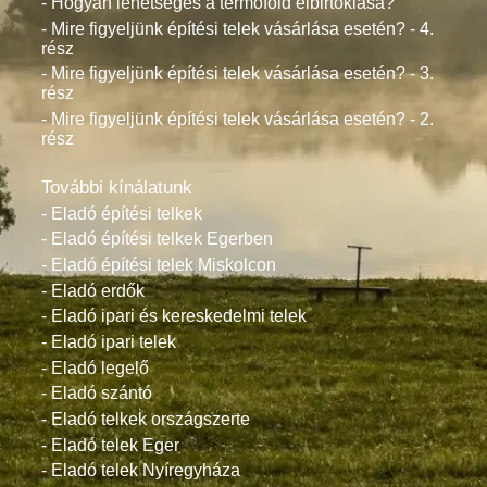
- Hogyan lehetséges a termőföld elbirtoklása?
- Mire figyeljünk építési telek vásárlása esetén? - 4.
rész
- Mire figyeljünk építési telek vásárlása esetén? - 3.
rész
- Mire figyeljünk építési telek vásárlása esetén? - 2.
rész
További kínálatunk
- Eladó építési telkek
- Eladó építési telkek Egerben
- Eladó építési telek Miskolcon
- Eladó erdők
- Eladó ipari és kereskedelmi telek
- Eladó ipari telek
- Eladó legelő
- Eladó szántó
- Eladó telkek országszerte
- Eladó telek Eger
- Eladó telek Nyíregyháza