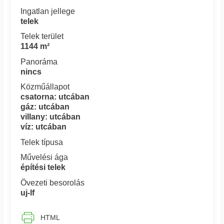
Ingatlan jellege
telek
Telek terület
1144 m²
Panoráma
nincs
Közműállapot
csatorna: utcában
gáz: utcában
villany: utcában
víz: utcában
Telek típusa
Művelési ága
építési telek
Övezeti besorolás
uj-lf
HTML