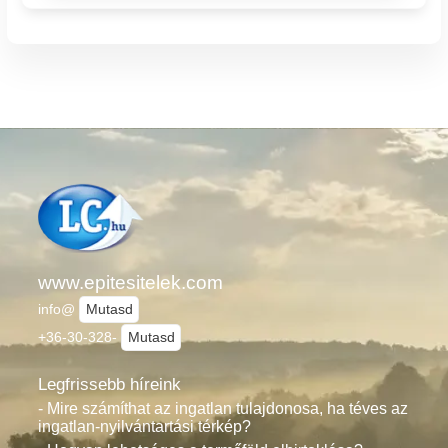
www.epitesitelek.com
info@
Mutasd
+36-30-328-
Mutasd
Legfrissebb híreink
- Mire számíthat az ingatlan tulajdonosa, ha téves az
ingatlan-nyilvántartási térkép?