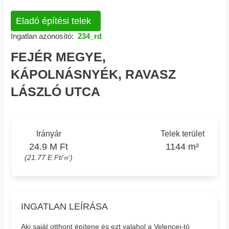
Eladó építési telek
Ingatlan azonosító:
234_rd
FEJÉR MEGYE,
KÁPOLNÁSNYÉK, RAVASZ
LÁSZLÓ UTCA
Irányár
Telek terület
24.9 M Ft
1144 m²
(21.77 E Ft/㎡)
INGATLAN LEÍRÁSA
Aki saját otthont építene és ezt valahol a Velencei-tó