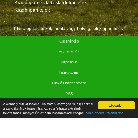
- Kiadó ipari és kereskedelmi telek
- Kiadó ipari telek
Eladó építési telkek, üdülő vagy hétvégi telek, ipari telek.
Oldaltérkép
Adatkezelés
Kapcsolat
Impresszum
Link és bannercsere
RSS
A webhely sütiket (cookie - kis méretű szöveges file-ok) használ
Elfogadom
Vár-Köz Kft. - Ingatlan nyilvántartó, ügyviteli és
a szolgáltatások biztosításához és a felhasználói élmény
Copyright © 2021.
Adatkezelési tájékoztató
fokozásához, amelyet Ön az oldal használatával elfogad.
adminisztrációs szoftver