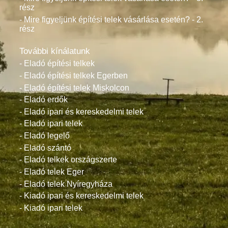
rész
- Mire figyeljünk építési telek vásárlása esetén? - 2.
rész
További kínálatunk
- Eladó építési telkek
- Eladó építési telkek Egerben
- Eladó építési telek Miskolcon
- Eladó erdők
- Eladó ipari és kereskedelmi telek
- Eladó ipari telek
- Eladó legelő
- Eladó szántó
- Eladó telkek országszerte
- Eladó telek Eger
- Eladó telek Nyíregyháza
- Kiadó ipari és kereskedelmi telek
- Kiadó ipari telek