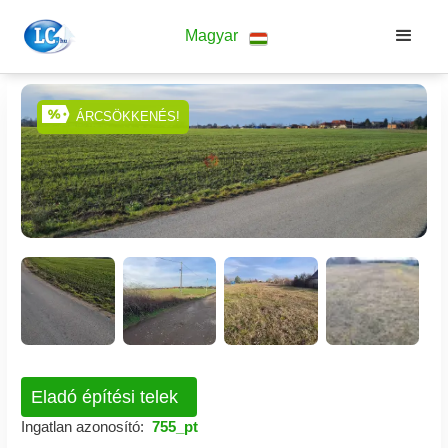
Magyar
ÁRCSÖKKENÉS!
Eladó építési telek
Ingatlan azonosító:
755_pt