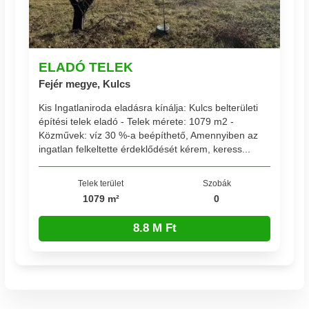
ELADÓ TELEK
Fejér megye, Kulcs
Kis Ingatlaniroda eladásra kínálja: Kulcs belterületi
építési telek eladó - Telek mérete: 1079 m2 -
Közművek: víz 30 %-a beépíthető, Amennyiben az
ingatlan felkeltette érdeklődését kérem, keress...
Telek terület
Szobák
1079 m²
0
8.8 M Ft