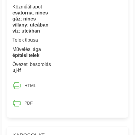
Közműállapot
csatorna: nincs
gáz: nincs
villany: utcában
víz: utcában
Telek típusa
Művelési ága
építési telek
Övezeti besorolás
uj-lf
HTML
PDF