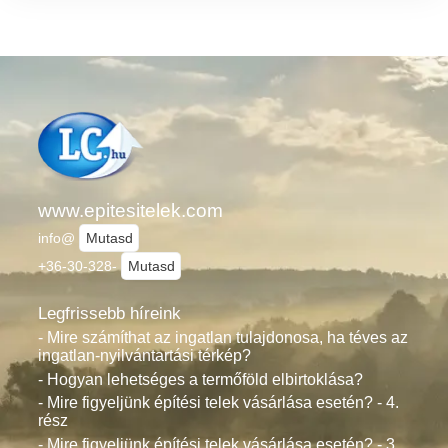
www.epitesitelek.com
info@
Mutasd
+36-30-328-
Mutasd
Legfrissebb híreink
- Mire számíthat az ingatlan tulajdonosa, ha téves az
ingatlan-nyilvántartási térkép?
- Hogyan lehetséges a termőföld elbirtoklása?
- Mire figyeljünk építési telek vásárlása esetén? - 4.
rész
- Mire figyeljünk építési telek vásárlása esetén? - 3.