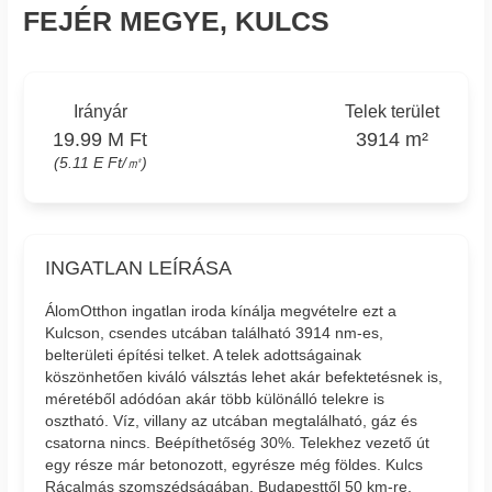
FEJÉR MEGYE, KULCS
Irányár
Telek terület
19.99 M Ft
3914 m²
(5.11 E Ft/㎡)
INGATLAN LEÍRÁSA
ÁlomOtthon ingatlan iroda kínálja megvételre ezt a
Kulcson, csendes utcában található 3914 nm-es,
belterületi építési telket. A telek adottságainak
köszönhetően kiváló válsztás lehet akár befektetésnek is,
méretéből adódóan akár több különálló telekre is
osztható. Víz, villany az utcában megtalálható, gáz és
csatorna nincs. Beépíthetőség 30%. Telekhez vezető út
egy része már betonozott, egyrésze még földes. Kulcs
Rácalmás szomszédságában, Budapesttől 50 km-re,