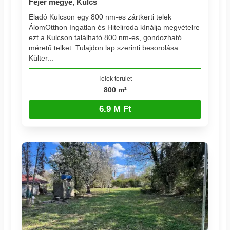
Fejér megye, Kulcs
Eladó Kulcson egy 800 nm-es zártkerti telek
ÁlomOtthon Ingatlan és Hiteliroda kínálja megvételre
ezt a Kulcson található 800 nm-es, gondozható
méretű telket. Tulajdon lap szerinti besorolása
Külter...
Telek terület
800 m²
6.9 M Ft