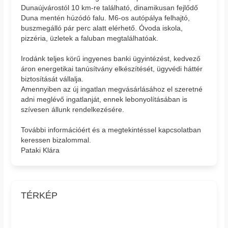
Dunaújvárostól 10 km-re található, dinamikusan fejlődő
Duna mentén húzódó falu. M6-os autópálya felhajtó,
buszmegálló pár perc alatt elérhető. Óvoda iskola,
pizzéria, üzletek a faluban megtalálhatóak.
Irodánk teljes körű ingyenes banki ügyintézést, kedvező
áron energetikai tanúsítvány elkészítését, ügyvédi háttér
biztosítását vállalja.
Amennyiben az új ingatlan megvásárlásához el szeretné
adni meglévő ingatlanját, ennek lebonyolításában is
szívesen állunk rendelkezésére.
További információért és a megtekintéssel kapcsolatban
keressen bizalommal.
Pataki Klára
TÉRKÉP