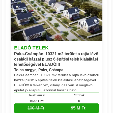
ELADÓ TELEK
Paks-Csámpán, 10321 m2 terület a rajta lévő
családi házzal plusz 6 építési telek kialalítási
lehetőségével ELADÓ!!!
Tolna megye, Paks, Csámpa
Paks-Csámpán, 10321 m2 terület a rajta lévő családi
házzal plusz 6 építési telek kialalítási lehetőségével
ELADÓ!!! A telken víz, villany, gáz van. A meglévő
épület jó állaputú, azonnal használható....
Telek terület
Szobák
10321 m²
0
100 M Ft
95 M Ft