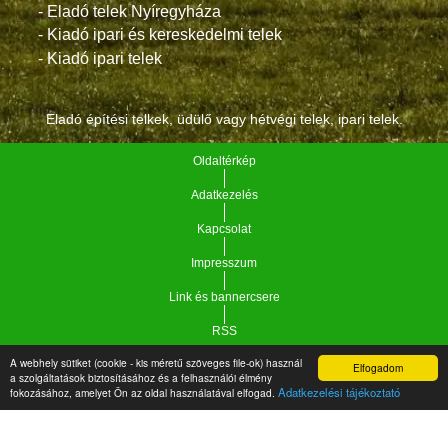
- Eladó telek Nyíregyháza
- Kiadó ipari és kereskedelmi telek
- Kiadó ipari telek
Eladó építési telkek, üdülő vagy hétvégi telek, ipari telek.
Oldaltérkép
Adatkezelés
Kapcsolat
Impresszum
Link és bannercsere
RSS
A webhely sütiket (cookie - kis méretű szöveges file-ok) használ
Elfogadom
Vár-Köz Kft. - Ingatlan nyilvántartó, ügyviteli és
a szolgáltatások biztosításához és a felhasználói élmény
Copyright © 2021.
Adatkezelési tájékoztató
fokozásához, amelyet Ön az oldal használatával elfogad.
adminisztrációs szoftver