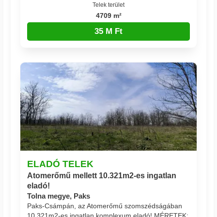
Telek terület
4709 m²
35 M Ft
ELADÓ TELEK
Atomerőmű mellett 10.321m2-es ingatlan
eladó!
Tolna megye, Paks
Paks-Csámpán, az Atomerőmű szomszédságában
10.321m2-es ingatlan komplexum eladó! MÉRETEK: