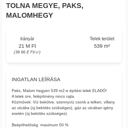
TOLNA MEGYE, PAKS,
MALOMHEGY
Irányár
Telek terület
21 M Ft
539 m²
(38.96 E Ft/㎡)
INGATLAN LEÍRÁSA
Paks, Malom hegyen 539 m2-e építési telek ELADÓ!
A telek üre, felépítmény nincs rajta.
Közművek: Víz bekötve, szennyvíz csonk a telken, villany
az utcába (új bekötés szükséges), gáz az utcában igény
esetén (új bekötés szükséges).
Beépíthetőség: maximum 50 %