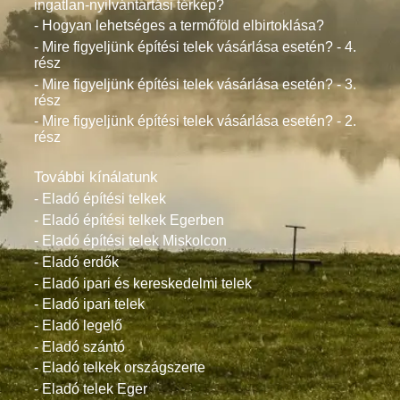
ingatlan-nyilvántartási térkép?
- Hogyan lehetséges a termőföld elbirtoklása?
- Mire figyeljünk építési telek vásárlása esetén? - 4.
rész
- Mire figyeljünk építési telek vásárlása esetén? - 3.
rész
- Mire figyeljünk építési telek vásárlása esetén? - 2.
rész
További kínálatunk
- Eladó építési telkek
- Eladó építési telkek Egerben
- Eladó építési telek Miskolcon
- Eladó erdők
- Eladó ipari és kereskedelmi telek
- Eladó ipari telek
- Eladó legelő
- Eladó szántó
- Eladó telkek országszerte
- Eladó telek Eger