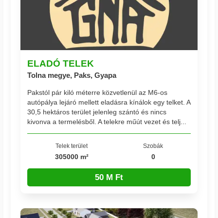
ELADÓ TELEK
Tolna megye, Paks, Gyapa
Pakstól pár kiló méterre közvetlenül az M6-os
autópálya lejáró mellett eladásra kínálok egy telket. A
30,5 hektáros terület jelenleg szántó és nincs
kivonva a termelésből. A telekre műút vezet és telj...
Telek terület
Szobák
305000 m²
0
50 M Ft