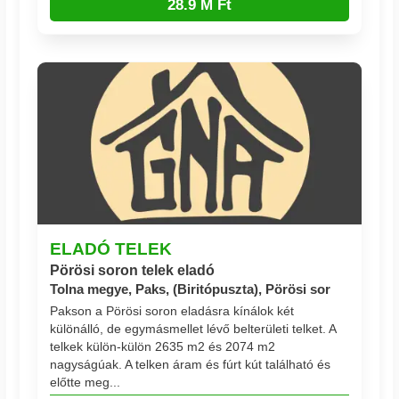
28.9 M Ft
ELADÓ TELEK
Pörösi soron telek eladó
Tolna megye, Paks, (Biritópuszta), Pörösi sor
Pakson a Pörösi soron eladásra kínálok két
különálló, de egymásmellet lévő belterületi telket. A
telkek külön-külön 2635 m2 és 2074 m2
nagyságúak. A telken áram és fúrt kút található és
előtte meg...