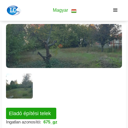
Magyar
Eladó építési telek
Ingatlan azonosító:
675_gz