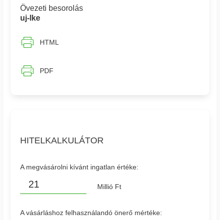
Övezeti besorolás
uj-lke
HTML
PDF
HITELKALKULÁTOR
A megvásárolni kívánt ingatlan értéke:
Millió Ft
A vásárláshoz felhasználandó önerő mértéke: