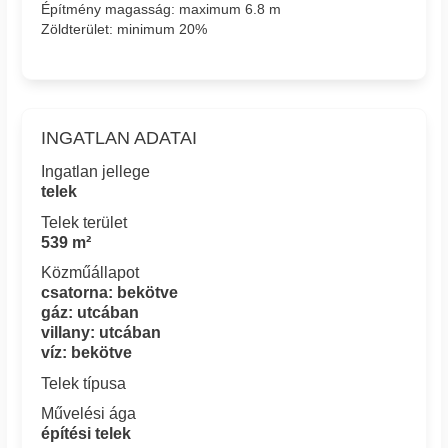
Építmény magasság: maximum 6.8 m
Zöldterület: minimum 20%
INGATLAN ADATAI
Ingatlan jellege
telek
Telek terület
539 m²
Közműállapot
csatorna: bekötve
gáz: utcában
villany: utcában
víz: bekötve
Telek típusa
Művelési ága
építési telek