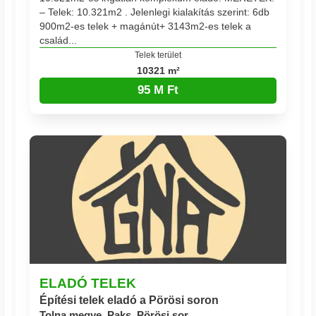
– Telek: 10.321m2 . Jelenlegi kialakítás szerint: 6db
900m2-es telek + magánút+ 3143m2-es telek a
család...
Telek terület
10321 m²
95 M Ft
ELADÓ TELEK
Építési telek eladó a Pörösi soron
Tolna megye, Paks, Pörösi sor