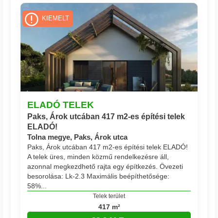
KIEMELT
ELADÓ TELEK
Paks, Árok utcában 417 m2-es építési telek
ELADÓ!
Tolna megye, Paks, Árok utca
Paks, Árok utcában 417 m2-es építési telek ELADÓ!
A telek üres, minden közmű rendelkezésre áll,
azonnal megkezdhető rajta egy építkezés. Övezeti
besorolása: Lk-2.3 Maximális beépíthetősége:
58%...
Telek terület
417 m²