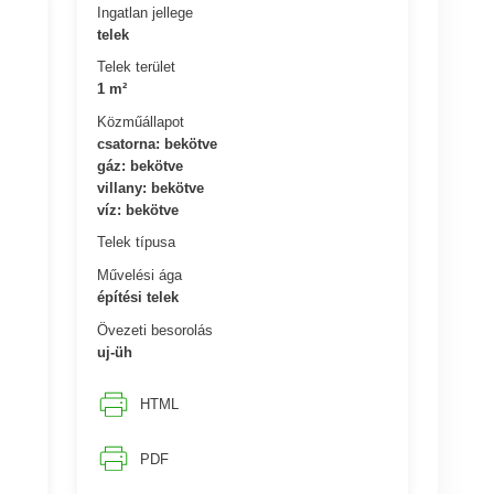
Ingatlan jellege
telek
Telek terület
1 m²
Közműállapot
csatorna: bekötve
gáz: bekötve
villany: bekötve
víz: bekötve
Telek típusa
Művelési ága
építési telek
Övezeti besorolás
uj-üh
HTML
PDF