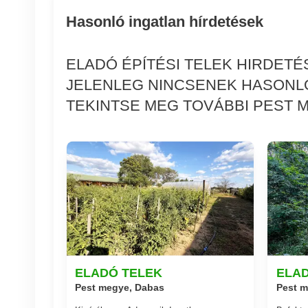
Hasonló ingatlan hírdetések
ELADÓ ÉPÍTÉSI TELEK HIRDETÉ
JELENLEG NINCSENEK HASONLÓ
TEKINTSE MEG TOVÁBBI PEST M
ELADÓ TELEK
ELA
Pest megye, Dabas
Pest m