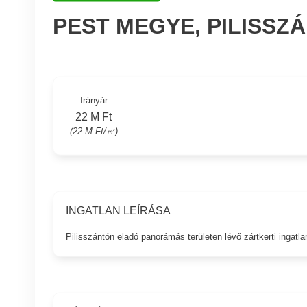
PEST MEGYE, PILISSZ
Irányár
22 M Ft
(22 M Ft/㎡)
INGATLAN LEÍRÁSA
Pilisszántón eladó panorámás területen lévő zártkerti ingatla