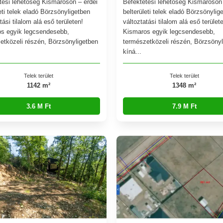
tési lehetőség Kismaroson – erdei
Befektetési lehetőség Kismaroson 
eti telek eladó Börzsönyligetben
belterületi telek eladó Börzsönylig
tási tilalom alá eső területen!
változtatási tilalom alá eső terület
s egyik legcsendesebb,
Kismaros egyik legcsendesebb,
etközeli részén, Börzsönyligetben
természetközeli részén, Börzsönyl
kíná...
Telek terület
Telek terület
1142 m²
1348 m²
3.6 M Ft
7.9 M Ft