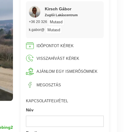
Kirsch Gábor
Zuglói Lakáscentrum
Mutasd
+36 20 326
Mutasd
k.gabor@
IDŐPONTOT KÉREK
VISSZAHÍVÁST KÉREK
AJÁNLOM EGY ISMERŐSÖMNEK
MEGOSZTÁS
KAPCSOLATFELVÉTEL
Név
ebing2