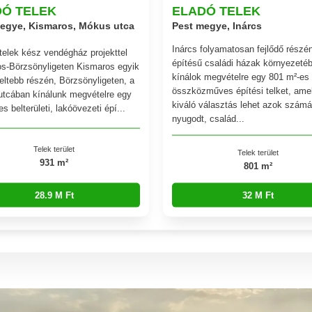
DÓ TELEK
ELADÓ TELEK
egye, Kismaros, Mókus utca
Pest megye, Inárcs
Inárcs folyamatosan fejlődő részén
 telek kész vendégház projekttel
építésű családi házak környezeté
s-Börzsönyligeten Kismaros egyik
kínálok megvételre egy 801 m²-es
eltebb részén, Börzsönyligeten, a
összközműves építési telket, ame
tcában kínálunk megvételre egy
kiváló választás lehet azok számá
s belterületi, lakóövezeti épí...
nyugodt, család...
Telek terület
Telek terület
931 m²
801 m²
28.9 M Ft
32 M Ft