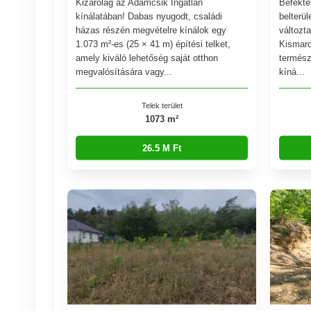
Kizárólag az Adamcsik Ingatlan
Befekte
kínálatában! Dabas nyugodt, családi
belterül
házas részén megvételre kínálok egy
változta
1.073 m²-es (25 × 41 m) építési telket,
Kismaro
amely kiváló lehetőség saját otthon
termész
megvalósítására vagy...
kíná...
Telek terület
1073 m²
26.5 M Ft