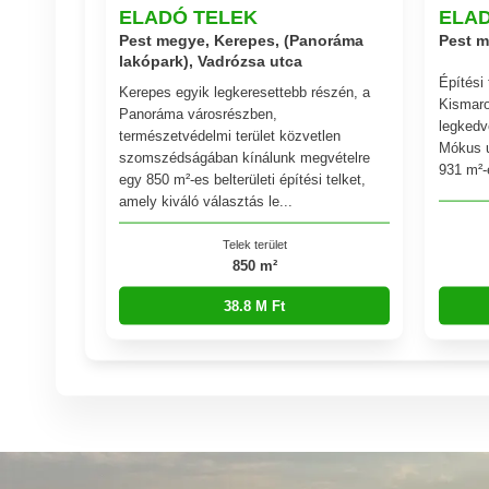
ELADÓ TELEK
ELA
Pest megye, Kerepes, (Panoráma
Pest m
lakópark), Vadrózsa utca
Építési
Kerepes egyik legkeresettebb részén, a
Kismaro
Panoráma városrészben,
legkedv
természetvédelmi terület közvetlen
Mókus u
szomszédságában kínálunk megvételre
931 m²-e
egy 850 m²-es belterületi építési telket,
amely kiváló választás le...
Telek terület
850 m²
38.8 M Ft