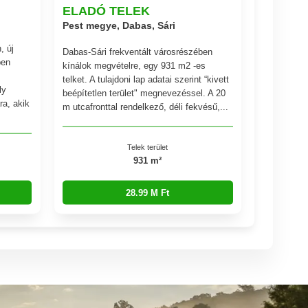
ELADÓ TELEK
Pest megye, Dabas, Sári
, új
Dabas-Sári frekventált városrészében
ben
kínálok megvételre, egy 931 m2 -es
telket. A tulajdoni lap adatai szerint “kivett
ly
beépítetlen terület" megnevezéssel. A 20
ra, akik
m utcafronttal rendelkező, déli fekvésű,...
Telek terület
931 m²
28.99 M Ft