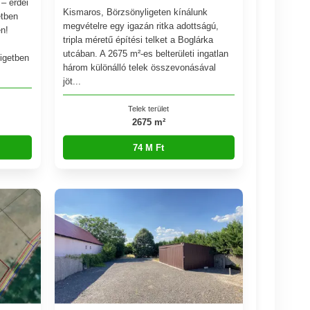
– erdei
Kismaros, Börzsönyligeten kínálunk
etben
megvételre egy igazán ritka adottságú,
en!
tripla méretű építési telket a Boglárka
utcában. A 2675 m²-es belterületi ingatlan
igetben
három különálló telek összevonásával
jöt...
Telek terület
2675 m²
74 M Ft