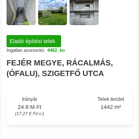
Eladó építési telek
Ingatlan azonosító:
4462_ko
FEJÉR MEGYE, RÁCALMÁS,
(ÓFALU), SZIGETFŐ UTCA
Irányár
Telek terület
24.9 M Ft
1442 m²
(17.27 E Ft/㎡)