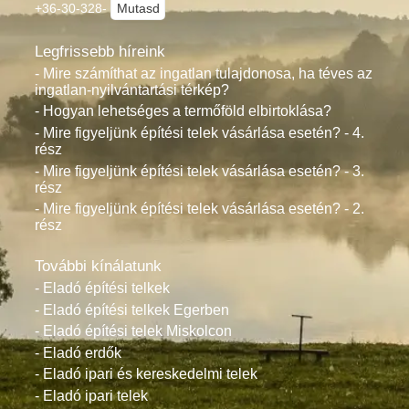
+36-30-328-
Mutasd
Legfrissebb híreink
- Mire számíthat az ingatlan tulajdonosa, ha téves az
ingatlan-nyilvántartási térkép?
- Hogyan lehetséges a termőföld elbirtoklása?
- Mire figyeljünk építési telek vásárlása esetén? - 4.
rész
- Mire figyeljünk építési telek vásárlása esetén? - 3.
rész
- Mire figyeljünk építési telek vásárlása esetén? - 2.
rész
További kínálatunk
- Eladó építési telkek
- Eladó építési telkek Egerben
- Eladó építési telek Miskolcon
- Eladó erdők
- Eladó ipari és kereskedelmi telek
- Eladó ipari telek