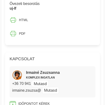
Övezeti besorolás
uj-lf
HTML
PDF
KAPCSOLAT
Irmainé Zsuzsanna
KOMPLEX INGATLAN
Mutasd
+36 70 941
Mutasd
irmaine.zsuzsa@
IDŐPONTOT KÉREK