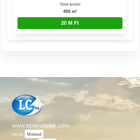
Telek terület
450 m²
20 M Ft
www.epitesitelek.com
info@
Mutasd