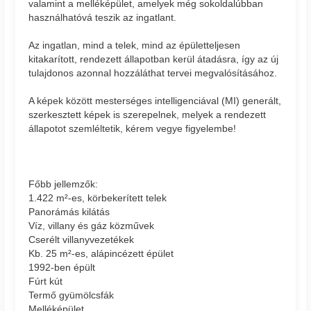
valamint a melléképület, amelyek még sokoldalúbban
használhatóvá teszik az ingatlant.
Az ingatlan, mind a telek, mind az épületteljesen
kitakarított, rendezett állapotban kerül átadásra, így az új
tulajdonos azonnal hozzáláthat tervei megvalósításához.
A képek között mesterséges intelligenciával (MI) generált,
szerkesztett képek is szerepelnek, melyek a rendezett
állapotot szemléltetik, kérem vegye figyelembe!
Főbb jellemzők:
1.422 m²-es, körbekerített telek
Panorámás kilátás
Víz, villany és gáz közművek
Cserélt villanyvezetékek
Kb. 25 m²-es, alápincézett épület
1992-ben épült
Fúrt kút
Termő gyümölcsfák
Melléképület