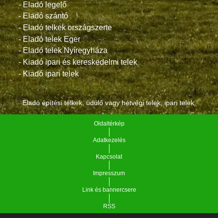
- Eladó legelő
- Eladó szántó
- Eladó telkek országszerte
- Eladó telek Eger
- Eladó telek Nyíregyháza
- Kiadó ipari és kereskedelmi telek
- Kiadó ipari telek
Eladó építési telkek, üdülő vagy hétvégi telek, ipari telek.
Oldaltérkép
Adatkezelés
Kapcsolat
Impresszum
Link és bannercsere
RSS