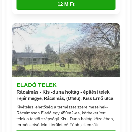
12 M Ft
ELADÓ TELEK
Rácalmás - Kis -duna holtág - építési telek
Fejér megye, Rácalmás, (Ófalu), Kiss Ernő utca
Kivételes lehetőség a természet szerelmeseinek-
Rácalmáson Eladó egy 450m2-es, körbekerített
telek a festői szépségű Kis - Duna holtág közelében,
természetvédelmi területen! Főbb jellemzők: - ...