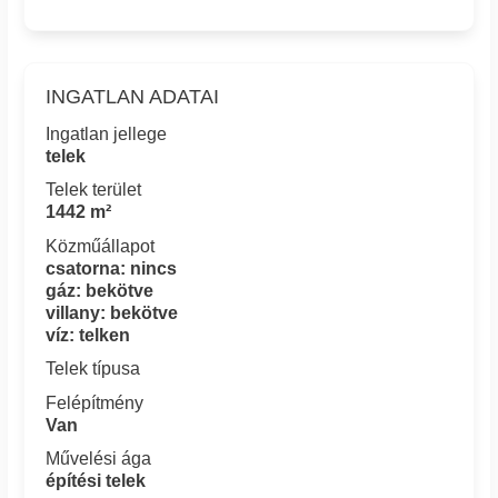
INGATLAN ADATAI
Ingatlan jellege
telek
Telek terület
1442 m²
Közműállapot
csatorna: nincs
gáz: bekötve
villany: bekötve
víz: telken
Telek típusa
Felépítmény
Van
Művelési ága
építési telek