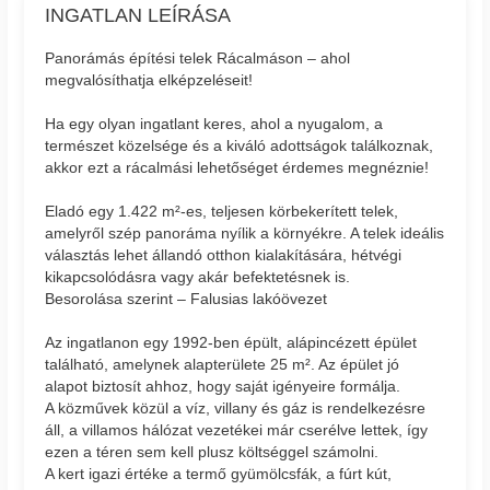
INGATLAN LEÍRÁSA
Panorámás építési telek Rácalmáson – ahol
megvalósíthatja elképzeléseit!
Ha egy olyan ingatlant keres, ahol a nyugalom, a
természet közelsége és a kiváló adottságok találkoznak,
akkor ezt a rácalmási lehetőséget érdemes megnéznie!
Eladó egy 1.422 m²-es, teljesen körbekerített telek,
amelyről szép panoráma nyílik a környékre. A telek ideális
választás lehet állandó otthon kialakítására, hétvégi
kikapcsolódásra vagy akár befektetésnek is.
Besorolása szerint – Falusias lakóövezet
Az ingatlanon egy 1992-ben épült, alápincézett épület
található, amelynek alapterülete 25 m². Az épület jó
alapot biztosít ahhoz, hogy saját igényeire formálja.
A közművek közül a víz, villany és gáz is rendelkezésre
áll, a villamos hálózat vezetékei már cserélve lettek, így
ezen a téren sem kell plusz költséggel számolni.
A kert igazi értéke a termő gyümölcsfák, a fúrt kút,