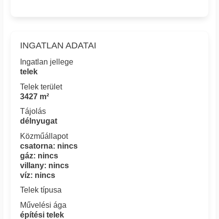
INGATLAN ADATAI
Ingatlan jellege
telek
Telek terület
3427 m²
Tájolás
délnyugat
Közműállapot
csatorna: nincs
gáz: nincs
villany: nincs
víz: nincs
Telek típusa
Művelési ága
építési telek