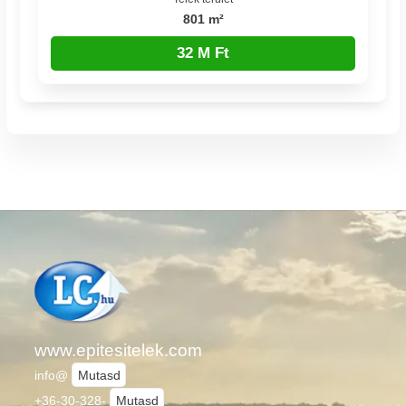
801 m²
32 M Ft
www.epitesitelek.com
info@
Mutasd
+36-30-328-
Mutasd