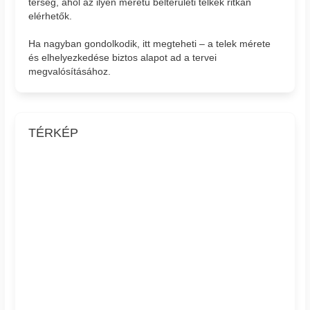
térség, ahol az ilyen méretű belterületi telkek ritkán
elérhetők.
Ha nagyban gondolkodik, itt megteheti – a telek mérete
és elhelyezkedése biztos alapot ad a tervei
megvalósításához.
TÉRKÉP