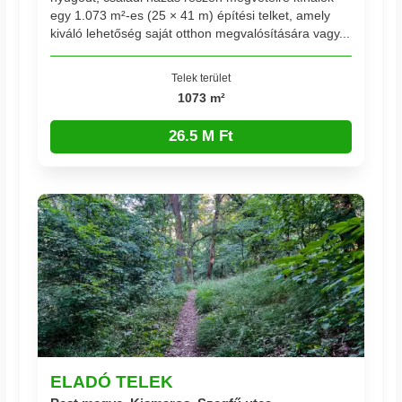
egy 1.073 m²-es (25 × 41 m) építési telket, amely
kiváló lehetőség saját otthon megvalósítására vagy...
Telek terület
1073 m²
26.5 M Ft
ELADÓ TELEK