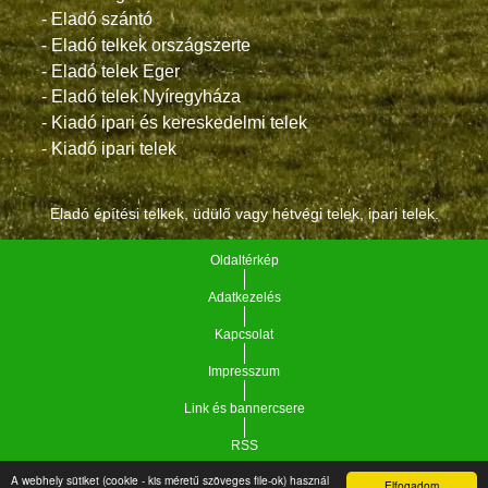
- Eladó szántó
- Eladó telkek országszerte
- Eladó telek Eger
- Eladó telek Nyíregyháza
- Kiadó ipari és kereskedelmi telek
- Kiadó ipari telek
Eladó építési telkek, üdülő vagy hétvégi telek, ipari telek.
Oldaltérkép
Adatkezelés
Kapcsolat
Impresszum
Link és bannercsere
RSS
A webhely sütiket (cookie - kis méretű szöveges file-ok) használ
Elfogadom