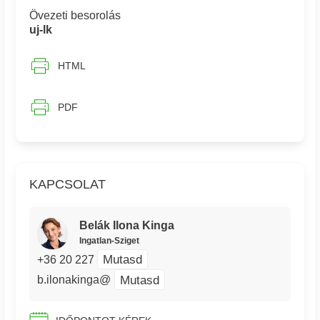
Övezeti besorolás
uj-lk
HTML
PDF
KAPCSOLAT
Belák Ilona Kinga
Ingatlan-Sziget
Mutasd
+36 20 227
Mutasd
b.ilonakinga@