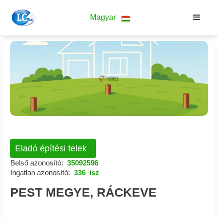
Magyar
Eladó építési telek
Belső azonosító:
35092596
Ingatlan azonosító:
336_isz
PEST MEGYE, RÁCKEVE