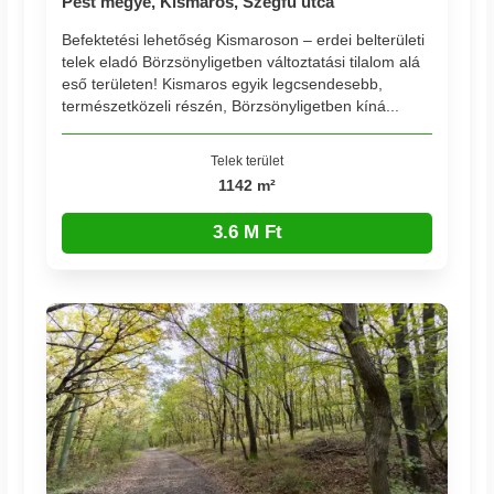
Pest megye, Kismaros, Szegfű utca
Befektetési lehetőség Kismaroson – erdei belterületi
telek eladó Börzsönyligetben változtatási tilalom alá
eső területen! Kismaros egyik legcsendesebb,
természetközeli részén, Börzsönyligetben kíná...
Telek terület
1142 m²
3.6 M Ft