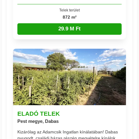
Telek terület
872 m²
29.9 M Ft
ELADÓ TELEK
Pest megye, Dabas
Kizárólag az Adamcsik Ingatlan kínálatában! Dabas
nyugodt, családi házas részén megvételre kínálok