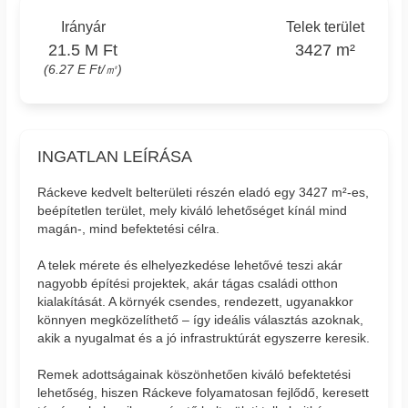
Irányár
Telek terület
21.5 M Ft
3427 m²
(6.27 E Ft/㎡)
INGATLAN LEÍRÁSA
Ráckeve kedvelt belterületi részén eladó egy 3427 m²-es,
beépítetlen terület, mely kiváló lehetőséget kínál mind
magán-, mind befektetési célra.
A telek mérete és elhelyezkedése lehetővé teszi akár
nagyobb építési projektek, akár tágas családi otthon
kialakítását. A környék csendes, rendezett, ugyanakkor
könnyen megközelíthető – így ideális választás azoknak,
akik a nyugalmat és a jó infrastruktúrát egyszerre keresik.
Remek adottságainak köszönhetően kiváló befektetési
lehetőség, hiszen Ráckeve folyamatosan fejlődő, keresett