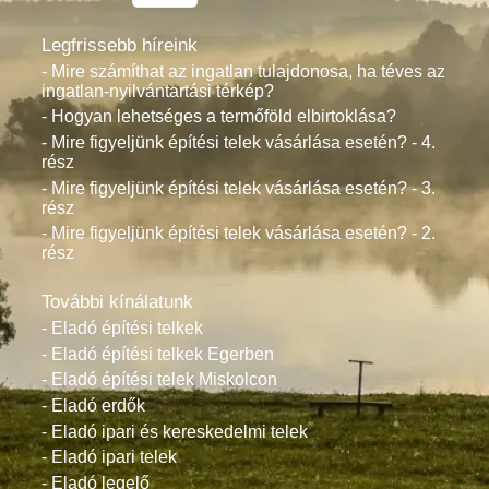
Legfrissebb híreink
- Mire számíthat az ingatlan tulajdonosa, ha téves az
ingatlan-nyilvántartási térkép?
- Hogyan lehetséges a termőföld elbirtoklása?
- Mire figyeljünk építési telek vásárlása esetén? - 4.
rész
- Mire figyeljünk építési telek vásárlása esetén? - 3.
rész
- Mire figyeljünk építési telek vásárlása esetén? - 2.
rész
További kínálatunk
- Eladó építési telkek
- Eladó építési telkek Egerben
- Eladó építési telek Miskolcon
- Eladó erdők
- Eladó ipari és kereskedelmi telek
- Eladó ipari telek
- Eladó legelő