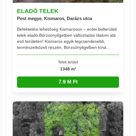
ELADÓ TELEK
Pest megye, Kismaros, Darázs utca
Befektetési lehetőség Kismaroson – erdei belterületi
telek eladó Börzsönyligetben változtatási tilalom alá
eső területen! Kismaros egyik legcsendesebb,
természetközeli részén, Börzsönyligetben kíná...
Telek terület
1348 m²
7.9 M Ft