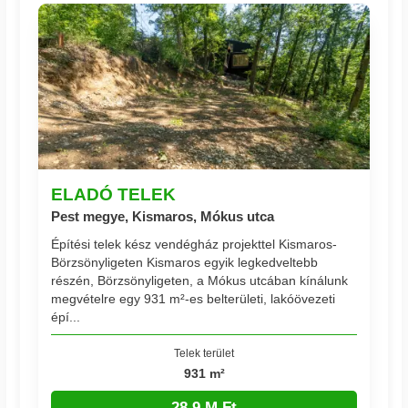
ELADÓ TELEK
Pest megye, Kismaros, Mókus utca
Építési telek kész vendégház projekttel Kismaros-
Börzsönyligeten Kismaros egyik legkedveltebb
részén, Börzsönyligeten, a Mókus utcában kínálunk
megvételre egy 931 m²-es belterületi, lakóövezeti
épí...
Telek terület
931 m²
28.9 M Ft