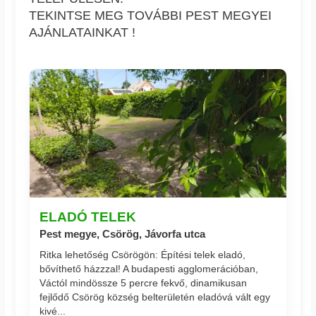
TEKINTSE MEG TOVÁBBI PEST MEGYEI
AJÁNLATAINKAT !
ELADÓ TELEK
Pest megye, Csörög, Jávorfa utca
Ritka lehetőség Csörögön: Építési telek eladó,
bővíthető házzzal! A budapesti agglomerációban,
Váctól mindössze 5 percre fekvő, dinamikusan
fejlődő Csörög község belterületén eladóvá vált egy
kivé...