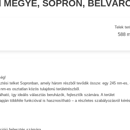
 MEGYE, SOPRON, BELVÁR
Telek ter
588 m
ség!
ztési telket Sopronban, amely három részből tevődik össze: egy 245 nm-es,
nm-es osztatlan közös tulajdonú területrészből.
lható, így ideális választás beruházók, fejlesztők számára. A terület
apján többféle funkcióval is hasznosítható – a részletes szabályozásról kéré
ciójú fejlesztés számára