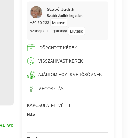
Szabó Judith
Szabó Judith Ingatlan
Mutasd
+36 30 233
Mutasd
szabojudithingatlan@
IDŐPONTOT KÉREK
VISSZAHÍVÁST KÉREK
AJÁNLOM EGY ISMERŐSÖMNEK
MEGOSZTÁS
KAPCSOLATFELVÉTEL
Név
41_wo