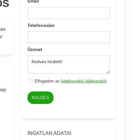
OS
Email
Telefonszám
ület
²
Üzenet
Elfogadom az
Adatkezelési tájékoztatót
 egy
KÜLDÉS
s
INGATLAN ADATAI