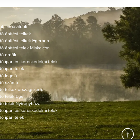
bbi kínálatunk
dó építési telkek
dó építési telkek Egerben
dó építési telek Miskolcon
adó erdők
dó ipari és kereskedelmi telek
dó ipari telek
dó legelő
dó szántó
dó telkek országszerte
dó telek Eger
dó telek Nyíregyháza
dó ipari és kereskedelmi telek
dó ipari telek
↑