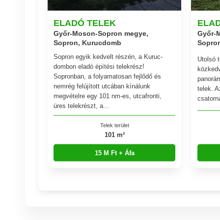
ELADÓ TELEK
ELA
Győr-Moson-Sopron megye,
Győr-
Sopron, Kurucdomb
Sopron
Sopron egyik kedvelt részén, a Kuruc-
Utolsó 
dombon eladó építési telekrész!
közkedv
Sopronban, a folyamatosan fejlődő és
panorám
nemrég felújított utcában kínálunk
telek. A
megvételre egy 101 nm-es, utcafronti,
csatorn
üres telekrészt, a...
Telek terület
101 m²
15 M Ft + Áfa