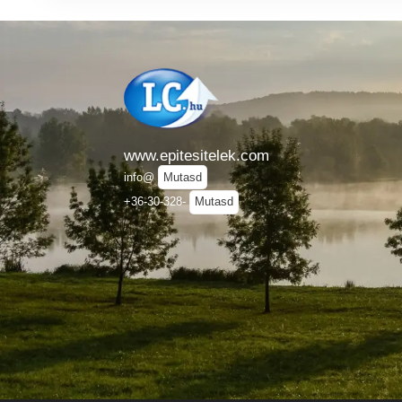
www.epitesitelek.com
info@
Mutasd
+36-30-328-
Mutasd