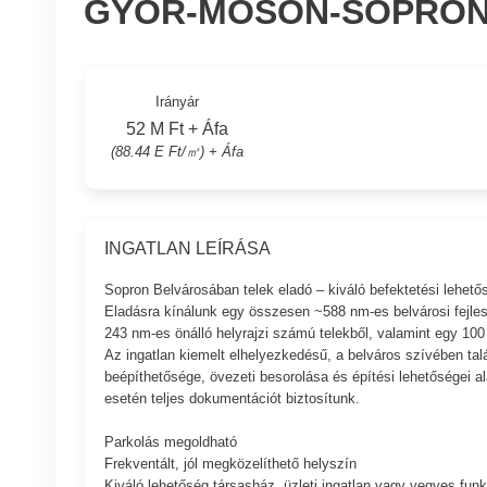
GYŐR-MOSON-SOPRON
Irányár
52 M Ft + Áfa
(88.44 E Ft/㎡) + Áfa
INGATLAN LEÍRÁSA
Sopron Belvárosában telek eladó – kiváló befektetési lehető
Eladásra kínálunk egy összesen ~588 nm-es belvárosi fejles
243 nm-es önálló helyrajzi számú telekből, valamint egy 100 
Az ingatlan kiemelt elhelyezkedésű, a belváros szívében talá
beépíthetősége, övezeti besorolása és építési lehetőségei al
esetén teljes dokumentációt biztosítunk.
Parkolás megoldható
Frekventált, jól megközelíthető helyszín
Kiváló lehetőség társasház, üzleti ingatlan vagy vegyes funk