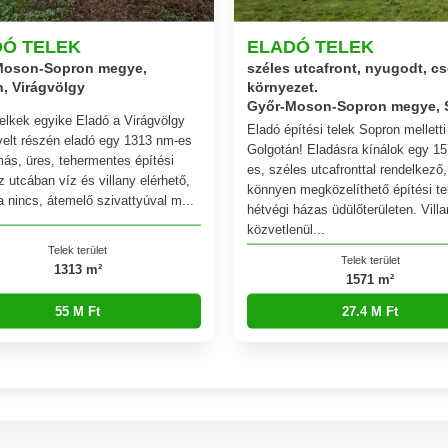
DÓ TELEK
ELADÓ TELEK
széles utcafront, nyugodt, c
Moson-Sopron megye,
környezet.
, Virágvölgy
Győr-Moson-Sopron megye, 
telkek egyike Eladó a Virágvölgy
Eladó építési telek Sopron melletti
elt részén eladó egy 1313 nm-es
Golgotán! Eladásra kínálok egy 1
ás, üres, tehermentes építési
es, széles utcafronttal rendelkező,
z utcában víz és villany elérhető,
könnyen megközelíthető építési tel
a nincs, átemelő szivattyúval m...
hétvégi házas üdülőterületen. Vill
közvetlenül...
Telek terület
Telek terület
1313 m²
1571 m²
55 M Ft
27.4 M Ft