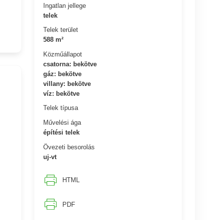
Ingatlan jellege
telek
Telek terület
588 m²
Közműállapot
csatorna: bekötve
gáz: bekötve
villany: bekötve
víz: bekötve
Telek típusa
Művelési ága
építési telek
Övezeti besorolás
uj-vt
HTML
PDF