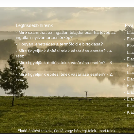
Legfrissebb híreink
Tová
- Mire számíthat az ingatlan tulajdonosa, ha téves az
- Ela
ingatlan-nyilvántartási térkép?
- Ela
- Hogyan lehetséges a termőföld elbirtoklása?
- Ela
- Mire figyeljünk építési telek vásárlása esetén? - 4.
- El
rész
- Ela
- Mire figyeljünk építési telek vásárlása esetén? - 3.
- Ela
rész
- Ela
- Mire figyeljünk építési telek vásárlása esetén? - 2.
- Ela
rész
- Ela
- Ela
- Ela
- Kia
- Kia
Eladó építési telkek, üdülő vagy hétvégi telek, ipari telek.