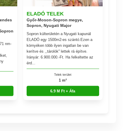
ELADÓ TELEK
sendes
Győr-Moson-Sopron megye,
Sopron, Nyugati Major
Sopron
Sopron külterületén a Nyugati kapunál
ELADÓ egy 1500m2-es szántó.Ezen a
571 nm-
környéken több ilyen ingatlan be van
kerítve és ,,tárolók'' lettek rá építve.
ket,
Irányár: 6.900.000.-Ft. Ha felkeltette az
any
érd...
Telek terület
1 m²
6.9 M Ft + Áfa