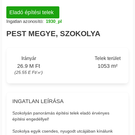
Eladó építési telek
Ingatlan azonosító:
1930_pl
PEST MEGYE, SZOKOLYA
Irányár
Telek terület
26.9 M Ft
1053 m²
(25.55 E Ft/㎡)
INGATLAN LEÍRÁSA
Szokolyán panorámás építési telek eladó érvényes
építési engedéllyel!
Szokolya egyik csendes, nyugodt utcájában kínálunk