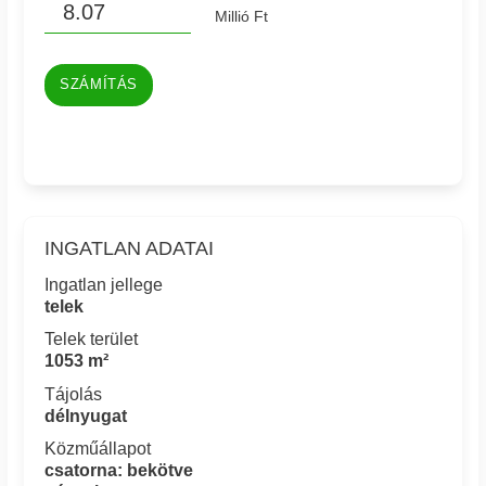
Millió Ft
SZÁMÍTÁS
INGATLAN ADATAI
Ingatlan jellege
telek
Telek terület
1053 m²
Tájolás
délnyugat
Közműállapot
csatorna: bekötve