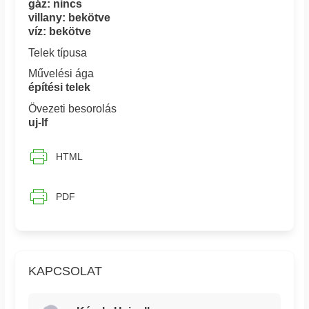
gáz: nincs
villany: bekötve
víz: bekötve
Telek típusa
Művelési ága
építési telek
Övezeti besorolás
uj-lf
HTML
PDF
KAPCSOLAT