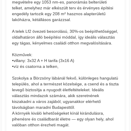
megvételre egy 1053 nm-es, panorámás belterületi
telket, amelyhez már elkészült terv és érvényes építési
engedély tartozik egy 208 m² hasznos alapterületű
lakóházra, kétállásos garázzsal.
A telek Lf2 övezeti besorolású, 30%-os beépíthetőséggel,
oldalhatáron álló beépítési móddal, így ideális választás
egy tágas, kényelmes családi otthon megvalósítására.
Közművek:
•villany: 3x32 A + H tarifa (3x16 A)
•víz és csatorna a telken,
Szokolya a Börzsöny lábánál fekvő, különleges hangulatú
település, ahol a természet közelsége, a csend és a tiszta
levegő biztosítja a nyugodt életfeltételeket. Ideális
választás mindazok számára, akik szeretnének
kiszakadni a város zajából, ugyanakkor elérhető
távolságban maradni Budapesttől.
A környék kiváló lehetőségeket kínál kirándulásra,
pihenésre és családbarát életre — egy olyan hely, ahol
valóban otthon érezheti magát.