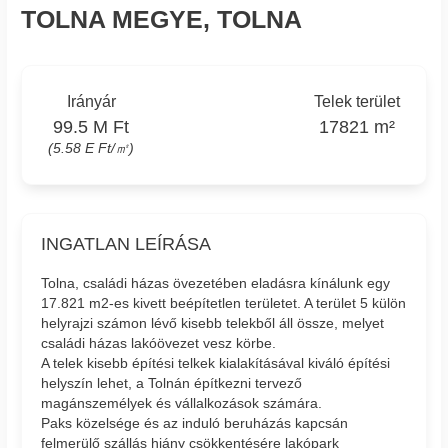
TOLNA MEGYE, TOLNA
Irányár
Telek terület
99.5 M Ft
17821 m²
(5.58 E Ft/㎡)
INGATLAN LEÍRÁSA
Tolna, családi házas övezetében eladásra kínálunk egy
17.821 m2-es kivett beépítetlen területet. A terület 5 külön
helyrajzi számon lévő kisebb telekből áll össze, melyet
családi házas lakóövezet vesz körbe.
A telek kisebb építési telkek kialakításával kiváló építési
helyszín lehet, a Tolnán építkezni tervező
magánszemélyek és vállalkozások számára.
Paks közelsége és az induló beruházás kapcsán
felmerülő szállás hiány csökkentésére lakópark