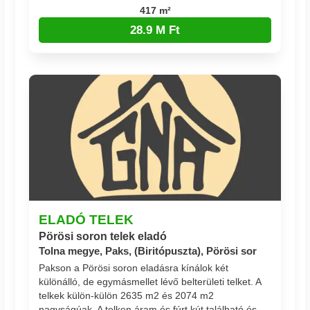
417 m²
28.9 M Ft
ELADÓ TELEK
Pörösi soron telek eladó
Tolna megye, Paks, (Biritópuszta), Pörösi sor
Pakson a Pörösi soron eladásra kínálok két
különálló, de egymásmellet lévő belterületi telket. A
telkek külön-külön 2635 m2 és 2074 m2
nagyságúak. A telken áram és fúrt kút található és