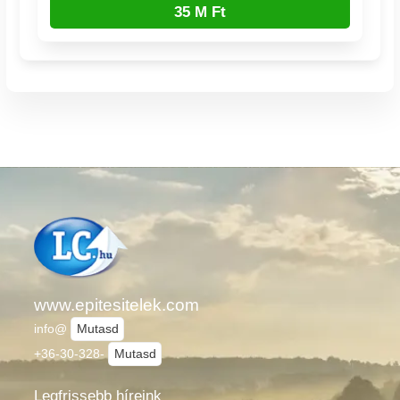
35 M Ft
www.epitesitelek.com
info@
Mutasd
+36-30-328-
Mutasd
Legfrissebb híreink