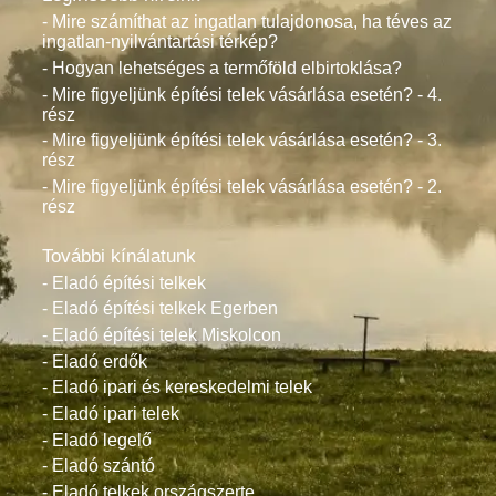
- Mire számíthat az ingatlan tulajdonosa, ha téves az
ingatlan-nyilvántartási térkép?
- Hogyan lehetséges a termőföld elbirtoklása?
- Mire figyeljünk építési telek vásárlása esetén? - 4.
rész
- Mire figyeljünk építési telek vásárlása esetén? - 3.
rész
- Mire figyeljünk építési telek vásárlása esetén? - 2.
rész
További kínálatunk
- Eladó építési telkek
- Eladó építési telkek Egerben
- Eladó építési telek Miskolcon
- Eladó erdők
- Eladó ipari és kereskedelmi telek
- Eladó ipari telek
- Eladó legelő
- Eladó szántó
- Eladó telkek országszerte