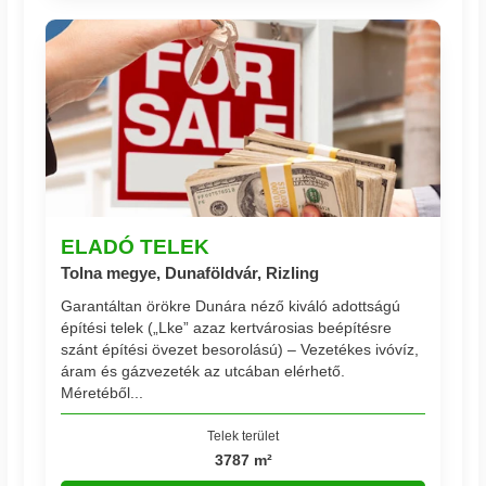
ELADÓ TELEK
Tolna megye, Dunaföldvár, Rizling
Garantáltan örökre Dunára néző kiváló adottságú
építési telek („Lke” azaz kertvárosias beépítésre
szánt építési övezet besorolású) – Vezetékes ivóvíz,
áram és gázvezeték az utcában elérhető.
Méretéből...
Telek terület
3787 m²