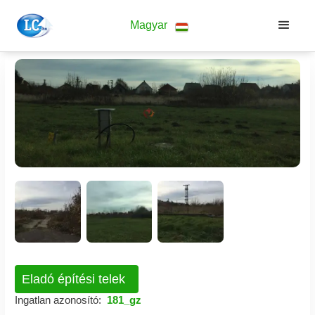
Magyar
Eladó építési telek
Ingatlan azonosító:
181_gz