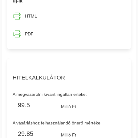
uj-lk
HTML
PDF
HITELKALKULÁTOR
A megvásárolni kívánt ingatlan értéke:
Millió Ft
A vásárláshoz felhasználandó önerő mértéke:
Millió Ft