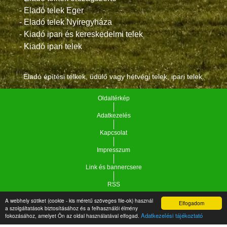
- Eladó telek Eger
- Eladó telek Nyíregyháza
- Kiadó ipari és kereskedelmi telek
- Kiadó ipari telek
Eladó építési telkek, üdülő vagy hétvégi telek, ipari telek.
Oldaltérkép
Adatkezelés
Kapcsolat
Impresszum
Link és bannercsere
RSS
A webhely sütiket (cookie - kis méretű szöveges file-ok) használ
Elfogadom
Vár-Köz Kft. - Ingatlan nyilvántartó, ügyviteli és
a szolgáltatások biztosításához és a felhasználói élmény
Copyright © 2021.
Adatkezelési tájékoztató
fokozásához, amelyet Ön az oldal használatával elfogad.
adminisztrációs szoftver