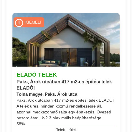
KIEMELT
ELADÓ TELEK
Paks, Árok utcában 417 m2-es építési telek
ELADÓ!
Tolna megye, Paks, Árok utca
Paks, Árok utcában 417 m2-es építési telek ELADÓ!
A telek üres, minden közmű rendelkezésre áll,
azonnal megkezdhető rajta egy építkezés. Övezeti
besorolása: Lk-2.3 Maximális beépíthetősége:
58%...
Telek terület