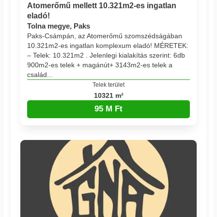
Atomerőmű mellett 10.321m2-es ingatlan
eladó!
Tolna megye, Paks
Paks-Csámpán, az Atomerőmű szomszédságában
10.321m2-es ingatlan komplexum eladó! MÉRETEK:
– Telek: 10.321m2 . Jelenlegi kialakítás szerint: 6db
900m2-es telek + magánút+ 3143m2-es telek a
család...
Telek terület
10321 m²
95 M Ft