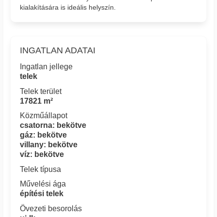
kialakítására is ideális helyszín.
INGATLAN ADATAI
Ingatlan jellege
telek
Telek terület
17821 m²
Közműállapot
csatorna: bekötve
gáz: bekötve
villany: bekötve
víz: bekötve
Telek típusa
Művelési ága
építési telek
Övezeti besorolás