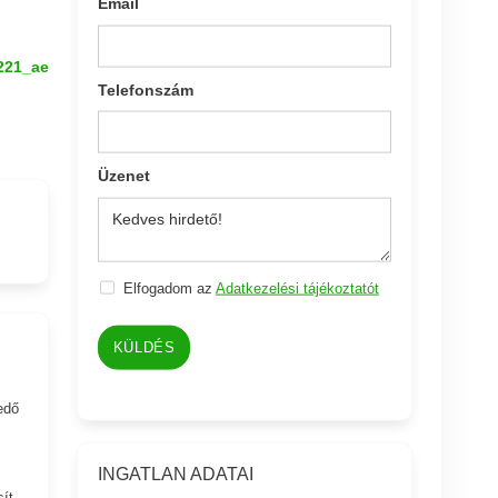
Email
221_ae
Telefonszám
Üzenet
Elfogadom az
Adatkezelési tájékoztatót
KÜLDÉS
edő
INGATLAN ADATAI
ít.