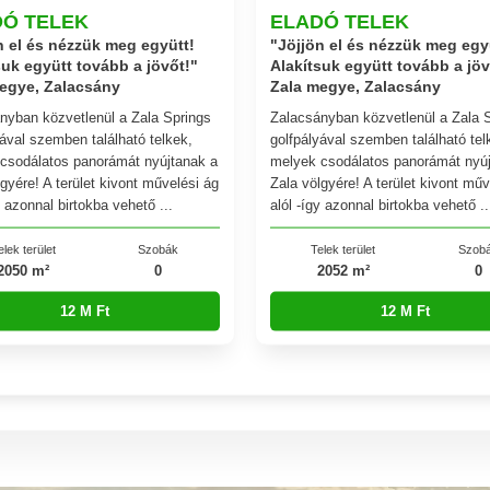
DÓ TELEK
ELADÓ TELEK
n el és nézzük meg együtt!
"Jöjjön el és nézzük meg egy
suk együtt tovább a jövőt!"
Alakítsuk együtt tovább a jöv
egye, Zalacsány
Zala megye, Zalacsány
nyban közvetlenül a Zala Springs
Zalacsányban közvetlenül a Zala 
yával szemben található telkek,
golfpályával szemben található tel
csodálatos panorámát nyújtanak a
melyek csodálatos panorámát nyúj
gyére! A terület kivont művelési ág
Zala völgyére! A terület kivont műv
y azonnal birtokba vehető ...
alól -így azonnal birtokba vehető ..
elek terület
Szobák
Telek terület
Szob
2050 m²
0
2052 m²
0
12 M Ft
12 M Ft