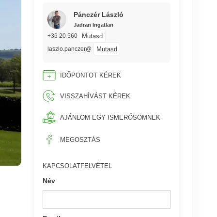
Pánczér László
Jadran Ingatlan
Mutasd
+36 20 560
Mutasd
laszlo.panczer@
IDŐPONTOT KÉREK
VISSZAHÍVÁST KÉREK
AJÁNLOM EGY ISMERŐSÖMNEK
MEGOSZTÁS
KAPCSOLATFELVÉTEL
Név