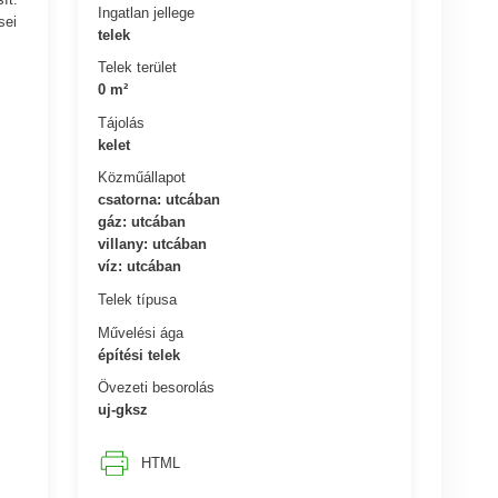
Ingatlan jellege
sei
telek
Telek terület
0 m²
Tájolás
kelet
Közműállapot
csatorna: utcában
gáz: utcában
villany: utcában
víz: utcában
Telek típusa
Művelési ága
építési telek
Övezeti besorolás
uj-gksz
HTML