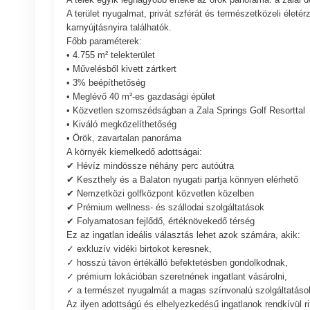
A terület nyugalmat, privát szférát és természetközeli életér
karnyújtásnyira találhatók.
Főbb paraméterek:
• 4.755 m² telekterület
• Művelésből kivett zártkert
• 3% beépíthetőség
• Meglévő 40 m²-es gazdasági épület
• Közvetlen szomszédságban a Zala Springs Golf Resorttal
• Kiváló megközelíthetőség
• Örök, zavartalan panoráma
A környék kiemelkedő adottságai:
✔ Hévíz mindössze néhány perc autóútra
✔ Keszthely és a Balaton nyugati partja könnyen elérhető
✔ Nemzetközi golfközpont közvetlen közelben
✔ Prémium wellness- és szállodai szolgáltatások
✔ Folyamatosan fejlődő, értéknövekedő térség
Ez az ingatlan ideális választás lehet azok számára, akik:
✓ exkluzív vidéki birtokot keresnek,
✓ hosszú távon értékálló befektetésben gondolkodnak,
✓ prémium lokációban szeretnének ingatlant vásárolni,
✓ a természet nyugalmát a magas színvonalú szolgáltatások
Az ilyen adottságú és elhelyezkedésű ingatlanok rendkívül ri