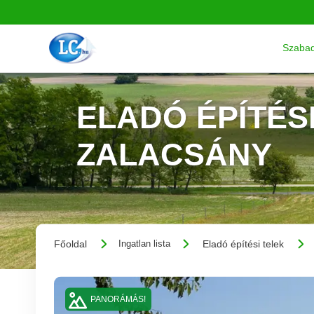
Szabad
ELADÓ ÉPÍTÉSI
ZALACSÁNY
Főoldal
Eladó építési telek
Ingatlan lista
PANORÁMÁS!