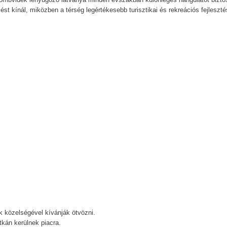
zést kínál, miközben a térség legértékesebb turisztikai és rekreációs fejleszté
 közelségével kívánják ötvözni.
tkán kerülnek piacra.