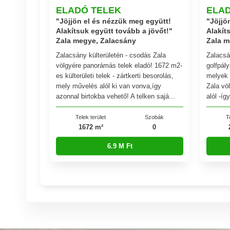
ELADÓ TELEK
ELA
"Jöjjön el és nézzük meg együtt!
"Jöjjö
Alakítsuk együtt tovább a jövőt!"
Alakít
Zala megye, Zalacsány
Zala m
Zalacsány külterületén - csodás Zala
Zalacsá
völgyére panorámás telek eladó! 1672 m2-
golfpál
es külterületi telek - zártkerti besorolás,
melyek 
mely művelés alól ki van vonva,így
Zala völ
azonnal birtokba vehető! A telken sajá...
alól -íg
Telek terület
Szobák
T
1672 m²
0
6.9 M Ft