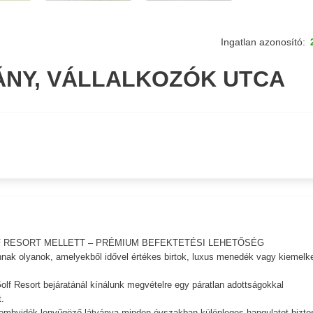
Ingatlan azonosító:
ÁNY, VÁLLALKOZÓK UTCA
F RESORT MELLETT – PRÉMIUM BEFEKTETÉSI LEHETŐSÉG
nak olyanok, amelyekből idővel értékes birtok, luxus menedék vagy kiemelk
lf Resort bejáratánál kínálunk megvételre egy páratlan adottságokkal
.
dombvidék lenyűgöző látványa minden évszakban különleges hangulatot biztos