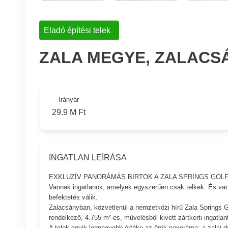
Eladó építési telek
ZALA MEGYE, ZALACS
Irányár
29.9 M Ft
INGATLAN LEÍRÁSA
EXKLUZÍV PANORÁMÁS BIRTOK A ZALA SPRINGS GOL
Vannak ingatlanok, amelyek egyszerűen csak telkek. És van
befektetés válik.
Zalacsányban, közvetlenül a nemzetközi hírű Zala Springs Go
rendelkező, 4.755 m²-es, művelésből kivett zártkerti ingatlant
A telek egyik legnagyobb értéke az örök panoráma: a zalai 