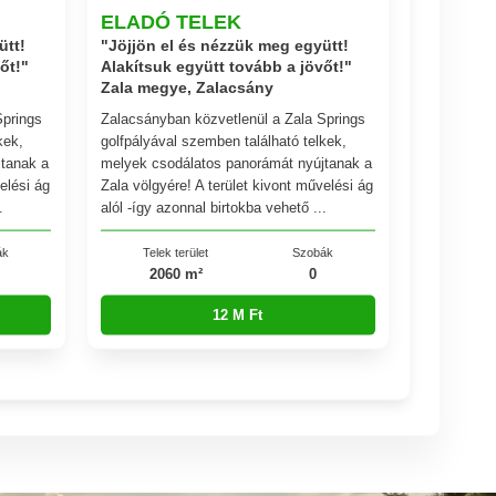
ELADÓ TELEK
ütt!
"Jöjjön el és nézzük meg együtt!
őt!"
Alakítsuk együtt tovább a jövőt!"
Zala megye, Zalacsány
Springs
Zalacsányban közvetlenül a Zala Springs
kek,
golfpályával szemben található telkek,
tanak a
melyek csodálatos panorámát nyújtanak a
elési ág
Zala völgyére! A terület kivont művelési ág
.
alól -így azonnal birtokba vehető ...
ák
Telek terület
Szobák
2060 m²
0
12 M Ft