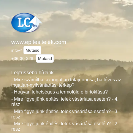
www.epitesitelek.com
info@
Mutasd
+36-30-328-
Mutasd
Legfrissebb híreink
- Mire számíthat az ingatlan tulajdonosa, ha téves az
ingatlan-nyilvántartási térkép?
- Hogyan lehetséges a termőföld elbirtoklása?
- Mire figyeljünk építési telek vásárlása esetén? - 4.
rész
- Mire figyeljünk építési telek vásárlása esetén? - 3.
rész
- Mire figyeljünk építési telek vásárlása esetén? - 2.
rész