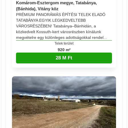
Komárom-Esztergom megye, Tatabánya,
(Bánhida), Vitány köz
PRÉMIUM PANORÁMÁS ÉPÍTÉSI TELEK ELADÓ
TATABÁNYA EGYIK LEGKEDVELTEBB
VÁROSRÉSZÉBEN! Tatabánya–Bánhidán, a
közkedvelt Kossuth-kert városrészben kínálunk
megvételre egy különleges adottságokkal rendel...
Telek terület
920 m²
28 M Ft