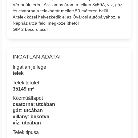
Vértanúk terén. A villamos áram a telken 3x50A, víz, gáz
és csatorna a telekhatár mellett 50 méteren belül.
A telek közel helyezkedik el az Óvárosi autópályához, a
Népház utca felöl megközelíthető!
GIP 2 besorolású!
INGATLAN ADATAI
Ingatlan jellege
telek
Telek terület
35149 m²
Közműállapot
csatorna: utcában
gáz: utcában
villany: bekötve
víz: utcában
Telek típusa