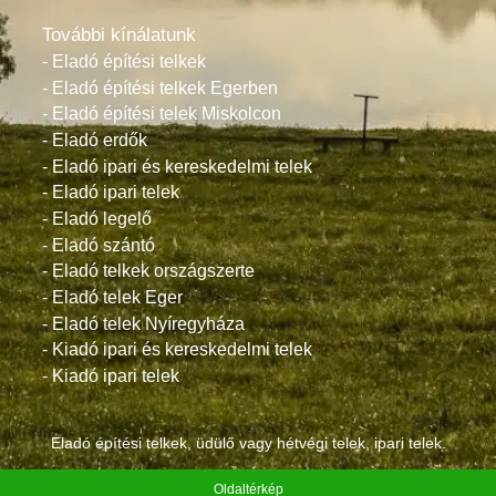
További kínálatunk
- Eladó építési telkek
- Eladó építési telkek Egerben
- Eladó építési telek Miskolcon
- Eladó erdők
- Eladó ipari és kereskedelmi telek
- Eladó ipari telek
- Eladó legelő
- Eladó szántó
- Eladó telkek országszerte
- Eladó telek Eger
- Eladó telek Nyíregyháza
- Kiadó ipari és kereskedelmi telek
- Kiadó ipari telek
Eladó építési telkek, üdülő vagy hétvégi telek, ipari telek.
Oldaltérkép