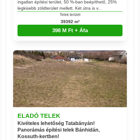
ingatlan építési terület, 50 %-ban beépíthető, 25%
legkisebb zöldterület mellett. Két útra is v...
Telek terület
39392 m²
398 M Ft + Áfa
ELADÓ TELEK
Kivételes lehetőség Tatabányán!
Panorámás építési telek Bánhidán,
Kossuth-kertben!