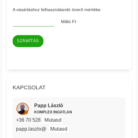
A vásárláshoz felhasználandó önerő mértéke:
Millió Ft
SZÁMÍTÁS
KAPCSOLAT
Papp László
KOMPLEX INGATLAN
Mutasd
+36 70 528
Mutasd
papp.laszlo@