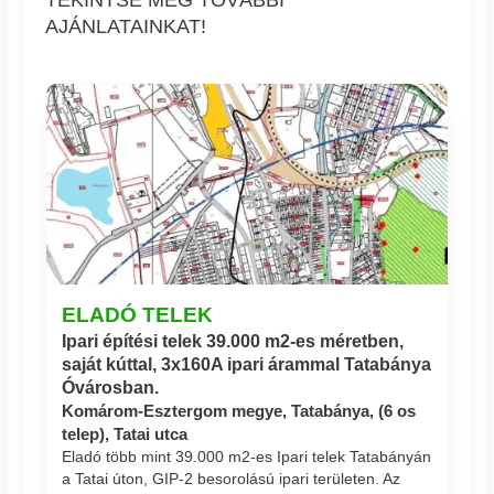
TEKINTSE MEG TOVÁBBI
AJÁNLATAINKAT!
ELADÓ TELEK
Ipari építési telek 39.000 m2-es méretben,
saját kúttal, 3x160A ipari árammal Tatabánya
Óvárosban.
Komárom-Esztergom megye, Tatabánya, (6 os
telep), Tatai utca
Eladó több mint 39.000 m2-es Ipari telek Tatabányán
a Tatai úton, GIP-2 besorolású ipari területen. Az