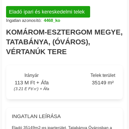
Eladó ipari és kereskedelmi telek
Ingatlan azonosító:
4468_ko
KOMÁROM-ESZTERGOM MEGYE,
TATABÁNYA, (ÓVÁROS),
VÉRTANÚK TERE
Irányár
Telek terület
113 M Ft + Áfa
35149 m²
(3.21 E Ft/㎡) + Áfa
INGATLAN LEÍRÁSA
Eladó 35149m2-es iparterület, Tatabánya Óvárosban a