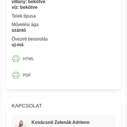
villany: bekötve
víz: bekötve
Telek típusa
Művelési ága
szántó
Övezeti besorolás
uj-má
HTML
PDF
KAPCSOLAT
Kovácsné Zelenák Adrienn