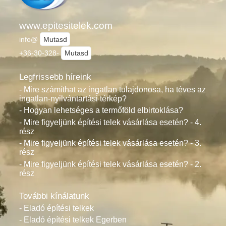
www.epitesitelek.com
info@
Mutasd
+36-30-328-
Mutasd
Legfrissebb híreink
- Mire számíthat az ingatlan tulajdonosa, ha téves az
ingatlan-nyilvántartási térkép?
- Hogyan lehetséges a termőföld elbirtoklása?
- Mire figyeljünk építési telek vásárlása esetén? - 4.
rész
- Mire figyeljünk építési telek vásárlása esetén? - 3.
rész
- Mire figyeljünk építési telek vásárlása esetén? - 2.
rész
További kínálatunk
- Eladó építési telkek
- Eladó építési telkek Egerben