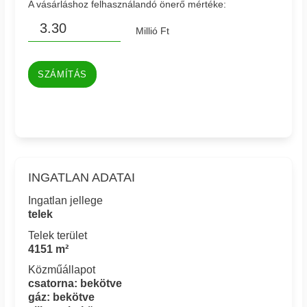
A vásárláshoz felhasználandó önerő mértéke:
Millió Ft
SZÁMÍTÁS
INGATLAN ADATAI
Ingatlan jellege
telek
Telek terület
4151 m²
Közműállapot
csatorna: bekötve
gáz: bekötve