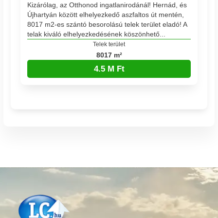
Kizárólag, az Otthonod ingatlanirodánál! Hernád, és
Újhartyán között elhelyezkedő aszfaltos út mentén,
8017 m2-es szántó besorolású telek terület eladó! A
telak kiváló elhelyezkedésének köszönhető...
Telek terület
8017 m²
4.5 M Ft