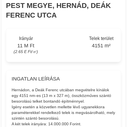
PEST MEGYE, HERNÁD, DEÁK
FERENC UTCA
Irányár
Telek terület
11 M Ft
4151 m²
(2.65 E Ft/㎡)
INGATLAN LEÍRÁSA
Hernádon, a Deák Ferenc utcában megvételre kínálok
egy 4151 nm-es (13 m x 327 m), összközműves szántó
besorolású telket bontandó építménnyel.
Igény esetén a közvetlen mellette lévő ugyanekkora
paraméterekkel rendelkező telek is megvásárolható, mely
szintén szántó besorolású.
A két telek irányára: 14.000.000 Forint.