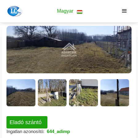
Magyar
Eladó szántó
Ingatlan azonosító:
644_adimp