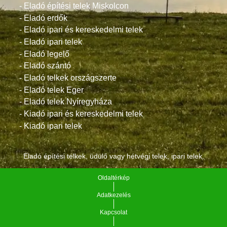
- Eladó építési telek Miskolcon
- Eladó erdők
- Eladó ipari és kereskedelmi telek
- Eladó ipari telek
- Eladó legelő
- Eladó szántó
- Eladó telkek országszerte
- Eladó telek Eger
- Eladó telek Nyíregyháza
- Kiadó ipari és kereskedelmi telek
- Kiadó ipari telek
Eladó építési telkek, üdülő vagy hétvégi telek, ipari telek.
Oldaltérkép
Adatkezelés
Kapcsolat