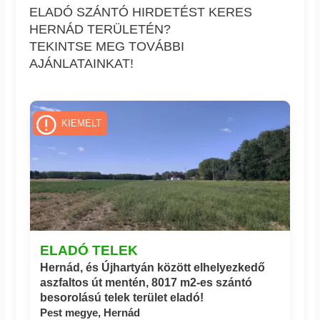
ELADÓ SZÁNTÓ HIRDETÉST KERES
HERNÁD TERÜLETÉN?
TEKINTSE MEG TOVÁBBI
AJÁNLATAINKAT!
KIEMELT
ELADÓ TELEK
Hernád, és Újhartyán között elhelyezkedő
aszfaltos út mentén, 8017 m2-es szántó
besorolású telek terület eladó!
Pest megye, Hernád