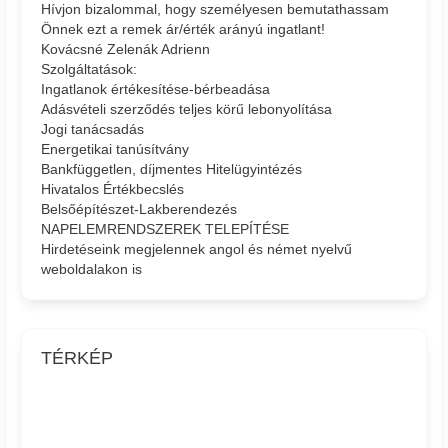
Hívjon bizalommal, hogy személyesen bemutathassam
Önnek ezt a remek ár/érték arányú ingatlant!
Kovácsné Zelenák Adrienn
Szolgáltatások:
Ingatlanok értékesítése-bérbeadása
Adásvételi szerződés teljes körű lebonyolítása
Jogi tanácsadás
Energetikai tanúsítvány
Bankfüggetlen, díjmentes Hitelügyintézés
Hivatalos Értékbecslés
Belsőépítészet-Lakberendezés
NAPELEMRENDSZEREK TELEPÍTÉSE
Hirdetéseink megjelennek angol és német nyelvű
weboldalakon is
TÉRKÉP