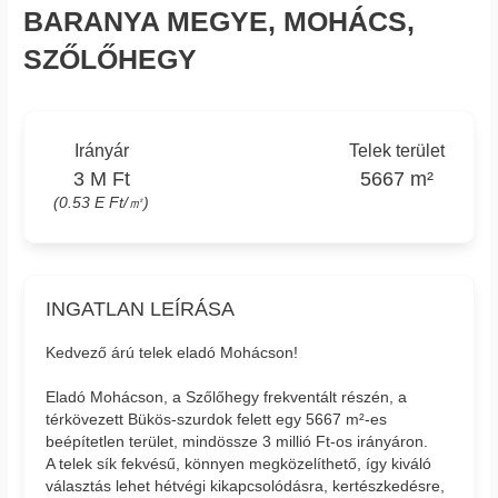
BARANYA MEGYE, MOHÁCS,
SZŐLŐHEGY
Irányár
Telek terület
3 M Ft
5667 m²
(0.53 E Ft/㎡)
INGATLAN LEÍRÁSA
Kedvező árú telek eladó Mohácson!
Eladó Mohácson, a Szőlőhegy frekventált részén, a
térkövezett Bükös-szurdok felett egy 5667 m²-es
beépítetlen terület, mindössze 3 millió Ft-os irányáron.
A telek sík fekvésű, könnyen megközelíthető, így kiváló
választás lehet hétvégi kikapcsolódásra, kertészkedésre,