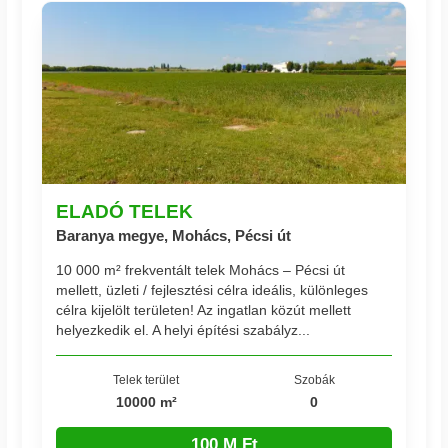
ELADÓ TELEK
Baranya megye, Mohács, Pécsi út
10 000 m² frekventált telek Mohács – Pécsi út
mellett, üzleti / fejlesztési célra ideális, különleges
célra kijelölt területen! Az ingatlan közút mellett
helyezkedik el. A helyi építési szabályz...
Telek terület
Szobák
10000 m²
0
100 M Ft