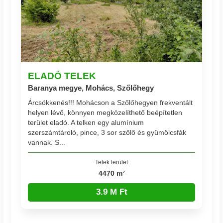
ELADÓ TELEK
Baranya megye, Mohács, Szőlőhegy
Árcsökkenés!!! Mohácson a Szőlőhegyen frekventált
helyen lévő, könnyen megközelíthető beépítetlen
terület eladó. A telken egy alumínium
szerszámtároló, pince, 3 sor szőlő és gyümölcsfák
vannak. S...
Telek terület
4470 m²
3.9 M Ft