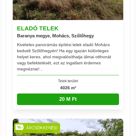
ELADÓ TELEK
Baranya megye, Mohács, Szőlőhegy
Kivételes panorámás építési telek eladó Mohács
kedvelt Szőlőhegyén! Ha egy igazán különleges
helyet keres, ahol megvalósíthatja álmai otthonát
vagy befektetését, ezt az ingatlant érdemes
megnéznie!...
Telek terület
4026 m²
20 M Ft
ÁRCSÖKKENÉS!