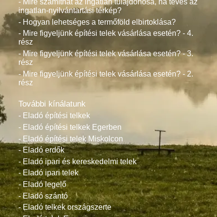
- Mire számíthat az ingatlan tulajdonosa, ha téves az
ingatlan-nyilvántartási térkép?
- Hogyan lehetséges a termőföld elbirtoklása?
- Mire figyeljünk építési telek vásárlása esetén? - 4.
rész
- Mire figyeljünk építési telek vásárlása esetén? - 3.
rész
- Mire figyeljünk építési telek vásárlása esetén? - 2.
rész
További kínálatunk
- Eladó építési telkek
- Eladó építési telkek Egerben
- Eladó építési telek Miskolcon
- Eladó erdők
- Eladó ipari és kereskedelmi telek
- Eladó ipari telek
- Eladó legelő
- Eladó szántó
- Eladó telkek országszerte