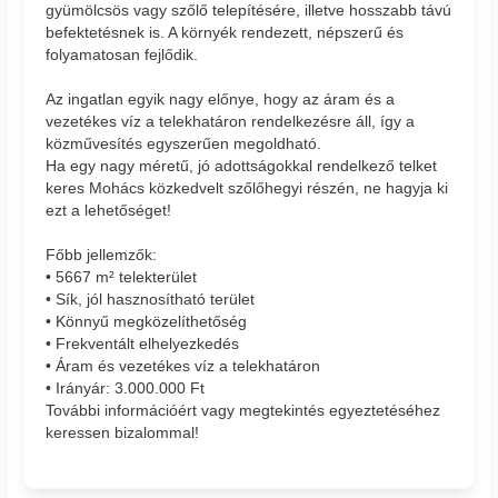
gyümölcsös vagy szőlő telepítésére, illetve hosszabb távú
befektetésnek is. A környék rendezett, népszerű és
folyamatosan fejlődik.
Az ingatlan egyik nagy előnye, hogy az áram és a
vezetékes víz a telekhatáron rendelkezésre áll, így a
közművesítés egyszerűen megoldható.
Ha egy nagy méretű, jó adottságokkal rendelkező telket
keres Mohács közkedvelt szőlőhegyi részén, ne hagyja ki
ezt a lehetőséget!
Főbb jellemzők:
• 5667 m² telekterület
• Sík, jól hasznosítható terület
• Könnyű megközelíthetőség
• Frekventált elhelyezkedés
• Áram és vezetékes víz a telekhatáron
• Irányár: 3.000.000 Ft
További információért vagy megtekintés egyeztetéséhez
keressen bizalommal!