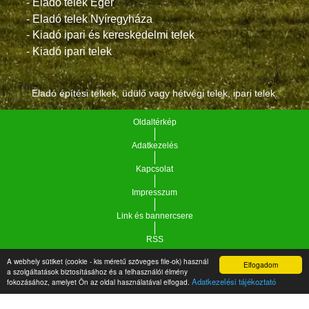
- Eladó telek Eger
- Eladó telek Nyíregyháza
- Kiadó ipari és kereskedelmi telek
- Kiadó ipari telek
Eladó építési telkek, üdülő vagy hétvégi telek, ipari telek.
Oldaltérkép
Adatkezelés
Kapcsolat
Impresszum
Link és bannercsere
RSS
A webhely sütiket (cookie - kis méretű szöveges file-ok) használ
Elfogadom
a szolgáltatások biztosításához és a felhasználói élmény
Vár-Köz Kft. - Ingatlan nyilvántartó, ügyviteli és
Copyright © 2021.
Adatkezelési tájékoztató
fokozásához, amelyet Ön az oldal használatával elfogad.
adminisztrációs szoftver