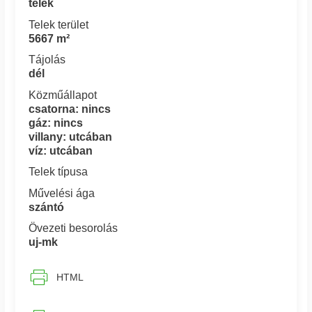
telek
Telek terület
5667 m²
Tájolás
dél
Közműállapot
csatorna: nincs
gáz: nincs
villany: utcában
víz: utcában
Telek típusa
Művelési ága
szántó
Övezeti besorolás
uj-mk
HTML