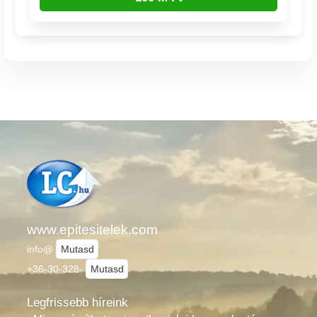
www.epitesitelek.com
info@
Mutasd
+36-30-328-
Mutasd
Legfrissebb híreink