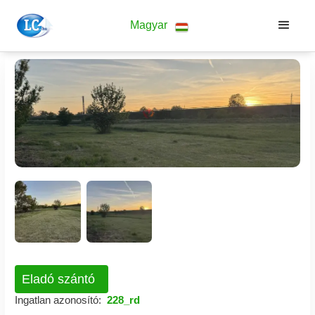
Magyar
Eladó szántó
Ingatlan azonosító:
228_rd