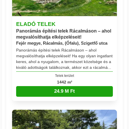
ELADÓ TELEK
Panorámás építési telek Rácalmáson – ahol
megvalósíthatja elképzeléseit!
Fejér megye, Rácalmás, (Ófalu), Szigetfő utca
Panorámás építési telek Rácalmáson – ahol
megvalósíthatja elképzeléseit! Ha egy olyan ingatlant
keres, ahol a nyugalom, a természet közelsége és a
kiváló adottságok találkoznak, akkor ezt a rácalmá...
Telek terület
1442 m²
24.9 M Ft