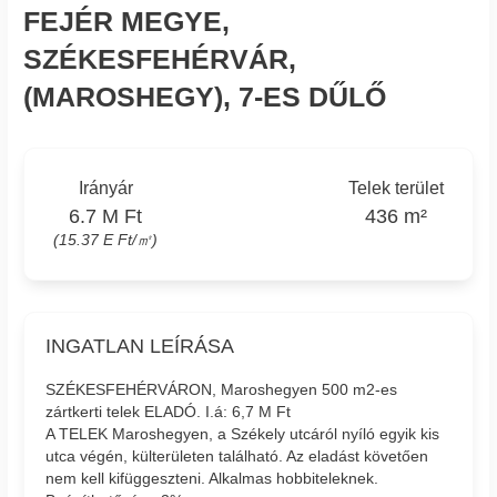
FEJÉR MEGYE,
SZÉKESFEHÉRVÁR,
(MAROSHEGY), 7-ES DŰLŐ
Irányár
Telek terület
6.7 M Ft
436 m²
(15.37 E Ft/㎡)
INGATLAN LEÍRÁSA
SZÉKESFEHÉRVÁRON, Maroshegyen 500 m2-es
zártkerti telek ELADÓ. I.á: 6,7 M Ft
A TELEK Maroshegyen, a Székely utcáról nyíló egyik kis
utca végén, külterületen található. Az eladást követően
nem kell kifüggeszteni. Alkalmas hobbiteleknek.