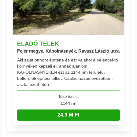
ELADÓ TELEK
Fejér megye, Kápolnásnyék, Ravasz László utca
Aki saját otthont építene és ezt valahol a Velencei-tó
környékén képzeli el, annak ajánlom
KÁPOLNÁSNYÉKEN ezt az 1144 nm területű,
belterületi építési telket. Családiházas övezetben,
aszfaltozott úton...
Telek terület
1144 m²
24.9 M Ft