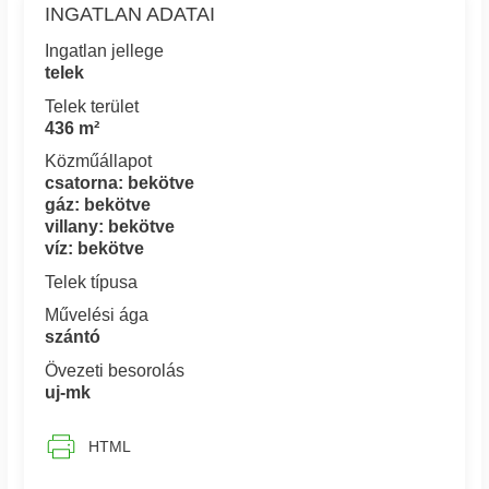
INGATLAN ADATAI
Ingatlan jellege
telek
Telek terület
436 m²
Közműállapot
csatorna: bekötve
gáz: bekötve
villany: bekötve
víz: bekötve
Telek típusa
Művelési ága
szántó
Övezeti besorolás
uj-mk
HTML