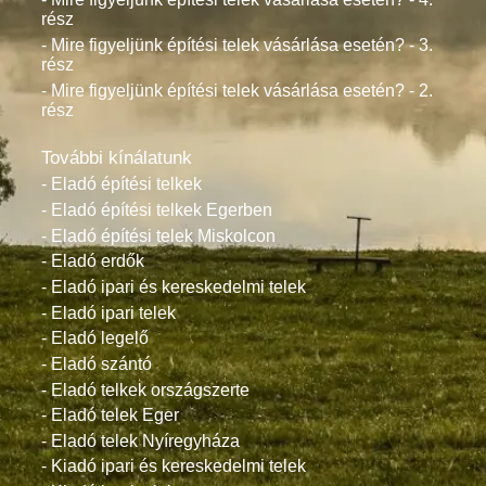
rész
- Mire figyeljünk építési telek vásárlása esetén? - 3.
rész
- Mire figyeljünk építési telek vásárlása esetén? - 2.
rész
További kínálatunk
- Eladó építési telkek
- Eladó építési telkek Egerben
- Eladó építési telek Miskolcon
- Eladó erdők
- Eladó ipari és kereskedelmi telek
- Eladó ipari telek
- Eladó legelő
- Eladó szántó
- Eladó telkek országszerte
- Eladó telek Eger
- Eladó telek Nyíregyháza
- Kiadó ipari és kereskedelmi telek