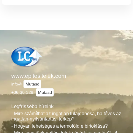
www.epitesitelek.com
info@
Mutasd
+36-30-328-
Mutasd
Legfrissebb híreink
- Mire számíthat az ingatlan tulajdonosa, ha téves az
ingatlan-nyilvántartási térkép?
- Hogyan lehetséges a termőföld elbirtoklása?
- Mire figyeljünk építési telek vásárlása esetén? - 4.