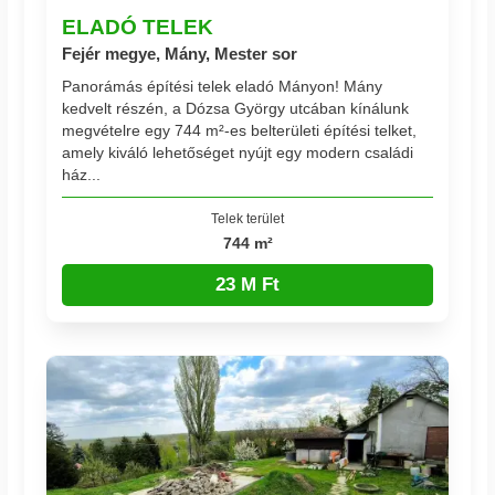
ELADÓ TELEK
Fejér megye, Mány, Mester sor
Panorámás építési telek eladó Mányon! Mány
kedvelt részén, a Dózsa György utcában kínálunk
megvételre egy 744 m²-es belterületi építési telket,
amely kiváló lehetőséget nyújt egy modern családi
ház...
Telek terület
744 m²
23 M Ft