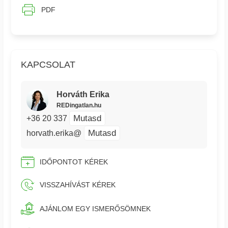
PDF
KAPCSOLAT
Horváth Erika
REDingatlan.hu
Mutasd
+36 20 337
Mutasd
horvath.erika@
IDŐPONTOT KÉREK
VISSZAHÍVÁST KÉREK
AJÁNLOM EGY ISMERŐSÖMNEK