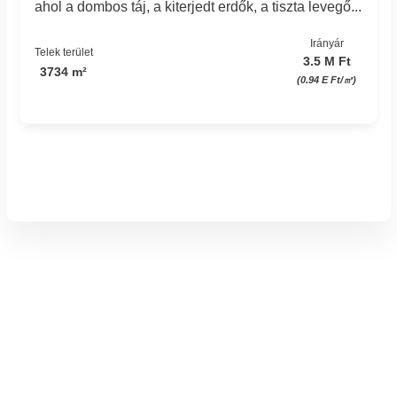
ahol a dombos táj, a kiterjedt erdők, a tiszta levegő...
Irányár
Telek terület
3.5 M Ft
3734 m²
(0.94 E Ft/㎡)