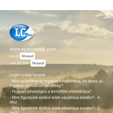
www.epitesitelek.com
info@
Mutasd
+36-30-328-
Mutasd
Legfrissebb híreink
- Mire számíthat az ingatlan tulajdonosa, ha téves az
ingatlan-nyilvántartási térkép?
- Hogyan lehetséges a termőföld elbirtoklása?
- Mire figyeljünk építési telek vásárlása esetén? - 4.
rész
- Mire figyeljünk építési telek vásárlása esetén? - 3.
rész