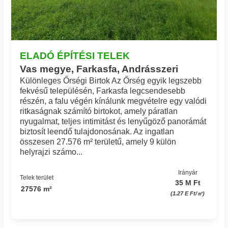
ELADÓ ÉPÍTÉSI TELEK
Vas megye, Farkasfa, Andrásszeri
Különleges Őrségi Birtok Az Őrség egyik legszebb
fekvésű településén, Farkasfa legcsendesebb
részén, a falu végén kínálunk megvételre egy valódi
ritkaságnak számító birtokot, amely páratlan
nyugalmat, teljes intimitást és lenyűgöző panorámát
biztosít leendő tulajdonosának. Az ingatlan
összesen 27.576 m² területű, amely 9 külön
helyrajzi számo...
Irányár
Telek terület
35 M Ft
27576 m²
(1.27 E Ft/㎡)