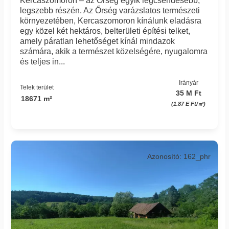
Kercaszomoron – az Őrség egyik legcsendesebb,
legszebb részén. Az Őrség varázslatos természeti
környezetében, Kercaszomoron kínálunk eladásra
egy közel két hektáros, belterületi építési telket,
amely páratlan lehetőséget kínál mindazok
számára, akik a természet közelségére, nyugalomra
és teljes in...
Irányár
Telek terület
35 M Ft
18671 m²
(1.87 E Ft/㎡)
Azonosító: 162_phr