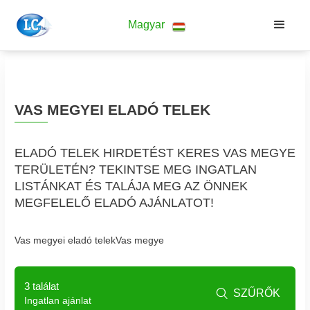
Magyar
VAS MEGYEI ELADÓ TELEK
ELADÓ TELEK HIRDETÉST KERES VAS MEGYE
TERÜLETÉN? TEKINTSE MEG INGATLAN
LISTÁNKAT ÉS TALÁJA MEG AZ ÖNNEK
MEGFELELŐ ELADÓ AJÁNLATOT!
Vas megyei eladó telekVas megye
3 találat
SZŰRŐK

Ingatlan ajánlat