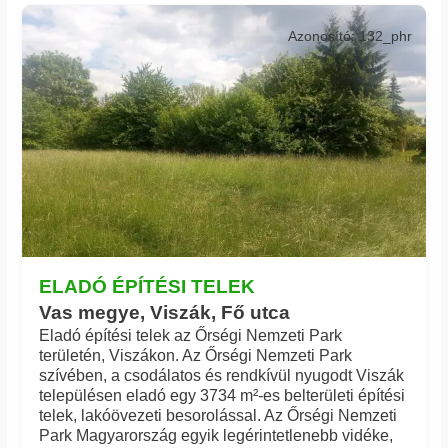
Azonosító: 132_phr
ELADÓ ÉPÍTÉSI TELEK
Vas megye, Viszák, Fő utca
Eladó építési telek az Őrségi Nemzeti Park
területén, Viszákon. Az Őrségi Nemzeti Park
szívében, a csodálatos és rendkívül nyugodt Viszák
településen eladó egy 3734 m²-es belterületi építési
telek, lakóövezeti besorolással. Az Őrségi Nemzeti
Park Magyarország egyik legérintetlenebb vidéke,