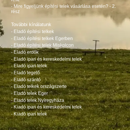
- Mire figyeljünk építési telek vásárlása esetén? - 2.
rész
További kínálatunk
- Eladó építési telkek
- Eladó építési telkek Egerben
- Eladó építési telek Miskolcon
- Eladó erdők
- Eladó ipari és kereskedelmi telek
- Eladó ipari telek
- Eladó legelő
- Eladó szántó
- Eladó telkek országszerte
- Eladó telek Eger
- Eladó telek Nyíregyháza
- Kiadó ipari és kereskedelmi telek
- Kiadó ipari telek