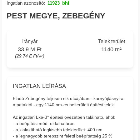
Ingatlan azonosító:
11923_bhi
PEST MEGYE, ZEBEGÉNY
Irányár
Telek terület
33.9 M Ft
1140 m²
(29.74 E Ft/㎡)
INGATLAN LEÍRÁSA
Eladó Zebegény teljesen sík utcájában - karnyújtásnyira
a pataktól - egy 1140 nm-es belterületi építési telek.
Az ingatlan Lke-3* építési övezetben található, ahol:
- a beépítési mód: oldalhatáros
- a kialakítható legkisebb telekterület: 400 nm
- a legnagyobb terepszint feletti beépítettség 25 %