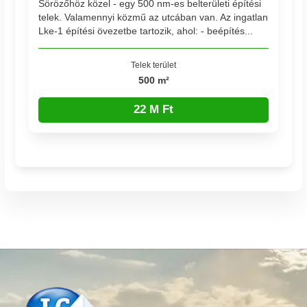
Sörözőhöz közel - egy 500 nm-es belterületi építési
telek. Valamennyi közmű az utcában van. Az ingatlan
Lke-1 építési övezetbe tartozik, ahol: - beépítés...
Telek terület
500 m²
22 M Ft