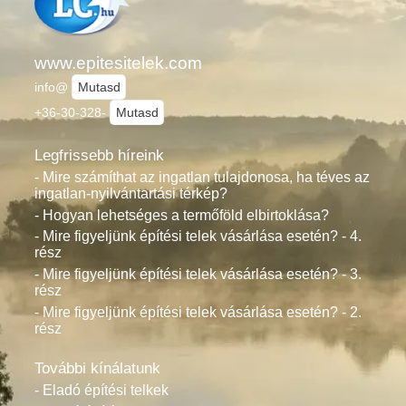
www.epitesitelek.com
info@
Mutasd
+36-30-328-
Mutasd
Legfrissebb híreink
- Mire számíthat az ingatlan tulajdonosa, ha téves az
ingatlan-nyilvántartási térkép?
- Hogyan lehetséges a termőföld elbirtoklása?
- Mire figyeljünk építési telek vásárlása esetén? - 4.
rész
- Mire figyeljünk építési telek vásárlása esetén? - 3.
rész
- Mire figyeljünk építési telek vásárlása esetén? - 2.
rész
További kínálatunk
- Eladó építési telkek