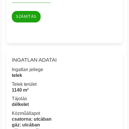
SZÁMÍTÁS
INGATLAN ADATAI
Ingatlan jellege
telek
Telek terület
1140 m²
Tájolás
délkelet
Közműállapot
csatorna: utcában
gáz: utcában