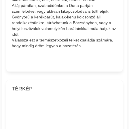
A táj páratlan, szabadidőnket a Duna partján
szemlélődve, vagy aktívan kikapcsolódva is tölthetjük.
Gyönyörű a kerékpárút, kajak-kenu kölcsönző áll
rendelkezésünkre, túrázhatunk a Börzsönyben, vagy a
helyi fesztiválok valamelyikén barátainkkal múlathatjuk az
időt.
Válassza ezt a természetközeli telket családja számára,
hogy mindig öröm legyen a hazatérés.
TÉRKÉP