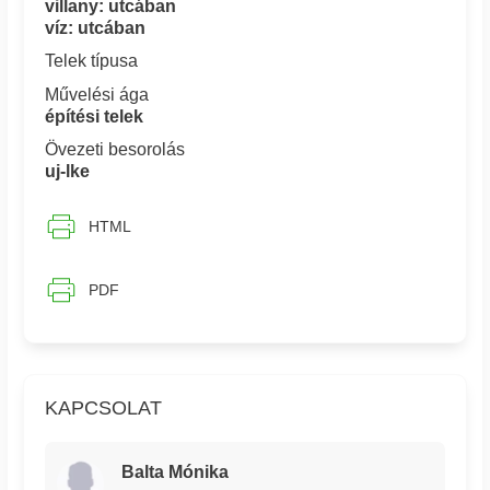
villany: utcában
víz: utcában
Telek típusa
Művelési ága
építési telek
Övezeti besorolás
uj-lke
HTML
PDF
KAPCSOLAT
Balta Mónika