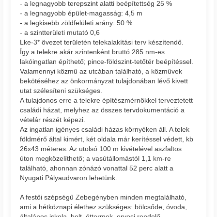
- a legnagyobb terepszint alatti beépítettség 25 %
- a legnagyobb épület-magasság: 4,5 m
- a legkisebb zöldfelületi arány: 50 %
- a szintterületi mutató 0,6
Lke-3* övezet területén telekalakítási terv készítendő.
Így a telekre akár szintenként bruttó 285 nm-es
lakóingatlan építhető; pince-földszint-tetőtér beépítéssel.
Valamennyi közmű az utcában található, a közművek
bekötéséhez az önkormányzat tulajdonában lévő kivett
utat szélesíteni szükséges.
A tulajdonos erre a telekre építészmérnökkel terveztetett
családi házat, melyhez az összes tervdokumentáció a
vételár részét képezi.
Az ingatlan igényes családi házas környéken áll. A telek
földmérő által kimért, két oldala már kerítéssel védett, kb
26x43 méteres. Az utolsó 100 m kivételével aszfaltos
úton megközelíthető; a vasútállomástól 1,1 km-re
található, ahonnan zónázó vonattal 52 perc alatt a
Nyugati Pályaudvaron lehetünk.
A festői szépségű Zebegényben minden megtalálható,
ami a hétköznapi élethez szükséges: bölcsőde, óvoda,
általános iskola, bolt, éttermek, orvosi rendelő.