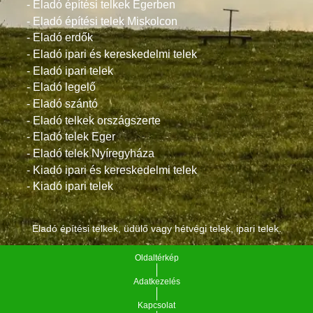
- Eladó építési telkek Egerben
- Eladó építési telek Miskolcon
- Eladó erdők
- Eladó ipari és kereskedelmi telek
- Eladó ipari telek
- Eladó legelő
- Eladó szántó
- Eladó telkek országszerte
- Eladó telek Eger
- Eladó telek Nyíregyháza
- Kiadó ipari és kereskedelmi telek
- Kiadó ipari telek
Eladó építési telkek, üdülő vagy hétvégi telek, ipari telek.
Oldaltérkép
Adatkezelés
Kapcsolat