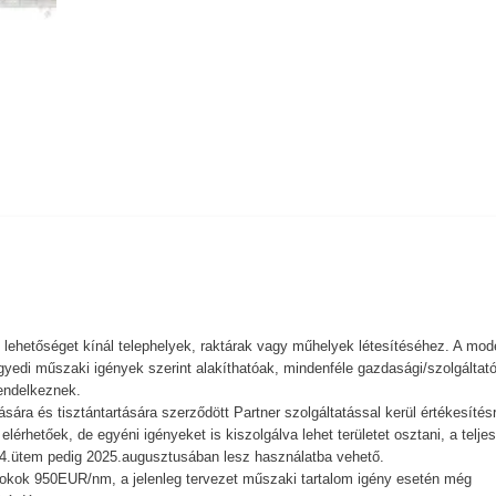
is lehetőséget kínál telephelyek, raktárak vagy műhelyek létesítéséhez. A mod
egyedi műszaki igények szerint alakíthatóak, mindenféle gazdasági/szolgáltató
rendelkeznek.
sára és tisztántartására szerződött Partner szolgáltatással kerül értékesítésr
érhetőek, de egyéni igényeket is kiszolgálva lehet területet osztani, a teljes
ó 4.ütem pedig 2025.augusztusában lesz használatba vehető.
okok 950EUR/nm, a jelenleg tervezet műszaki tartalom igény esetén még