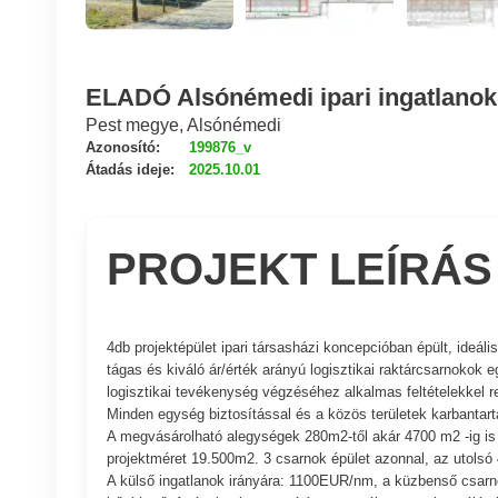
ELADÓ Alsónémedi ipari ingatlanok
Pest megye, Alsónémedi
Azonosító:
199876_v
Átadás ideje:
2025.10.01
PROJEKT LEÍRÁS
4db projektépület ipari társasházi koncepcióban épült, ideál
tágas és kiváló ár/érték arányú logisztikai raktárcsarnokok 
logisztikai tevékenység végzéséhez alkalmas feltételekkel 
Minden egység biztosítással és a közös területek karbantartá
A megvásárolható alegységek 280m2-től akár 4700 m2 -ig is el
projektméret 19.500m2. 3 csarnok épület azonnal, az utols
A külső ingatlanok irányára: 1100EUR/nm, a küzbenső csarn