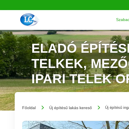
Szabad
ELADÓ ÉPÍTÉS
TELKEK, MEZ
IPARI TELEK 
Főoldal
Új építésű lakás kereső
Új építésű ing