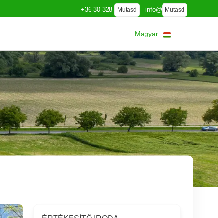
+36-30-328-
info@
Mutasd
Mutasd
Magyar