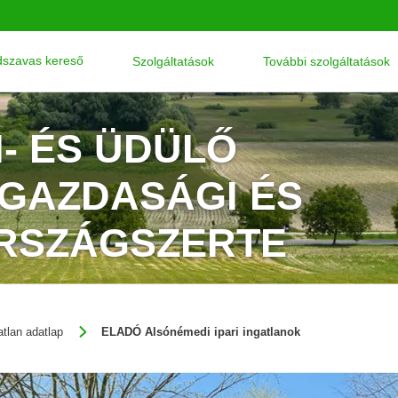
szavas kereső
Szolgáltatások
További szolgáltatások
I- ÉS ÜDÜLŐ
ŐGAZDASÁGI ÉS
ORSZÁGSZERTE
atlan adatlap
ELADÓ Alsónémedi ipari ingatlanok