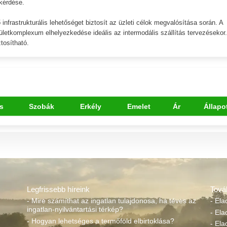
kérdése.
frastrukturális lehetőséget biztosít az üzleti célok megvalósítása során. A
ületkomplexum elhelyezkedése ideális az intermodális szállítás tervezésekor.
tosítható.
s
Szobák
Erkély
Emelet
Ár
Állapo
Legfrissebb híreink
Tová
- Mire számíthat az ingatlan tulajdonosa, ha téves az
- Ela
ingatlan-nyilvántartási térkép?
- Ela
- Hogyan lehetséges a termőföld elbirtoklása?
- Ela