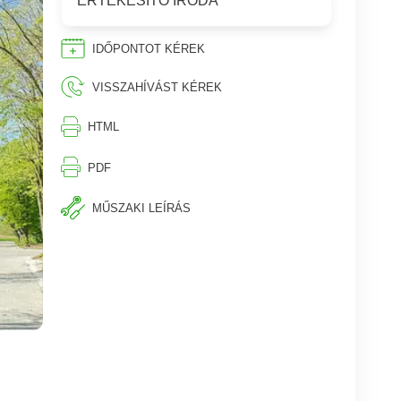
ÉRTÉKESÍTŐ IRODA
IDŐPONTOT KÉREK
VISSZAHÍVÁST KÉREK
⎙︁
HTML
⎙︁
PDF
MŰSZAKI LEÍRÁS