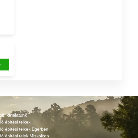
t
bbi kínálatunk
dó építési telkek
dó építési telkek Egerben
dó építési telek Miskolcon