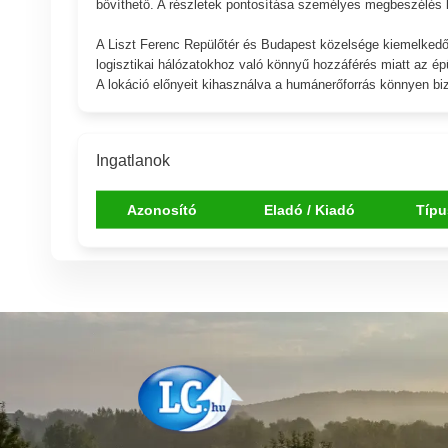
bővíthető. A részletek pontosítása személyes megbeszélés 
A Liszt Ferenc Repülőtér és Budapest közelsége kiemelkedő in
logisztikai hálózatokhoz való könnyű hozzáférés miatt az ép
A lokáció előnyeit kihasználva a humánerőforrás könnyen biz
Ingatlanok
Azonosító
Eladó / Kiadó
Típu