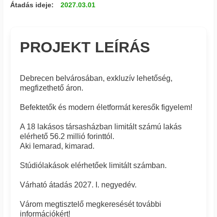
Átadás ideje:
2027.03.01
PROJEKT LEÍRÁS
Debrecen belvárosában, exkluzív lehetőség,
megfizethető áron.
Befektetők és modern életformát keresők figyelem!
A 18 lakásos társasházban limitált számú lakás
elérhető 56.2 millió forinttól.
Aki lemarad, kimarad.
Stúdiólakások elérhetőek limitált számban.
Várható átadás 2027. I. negyedév.
Várom megtisztelő megkeresését további
információkért!