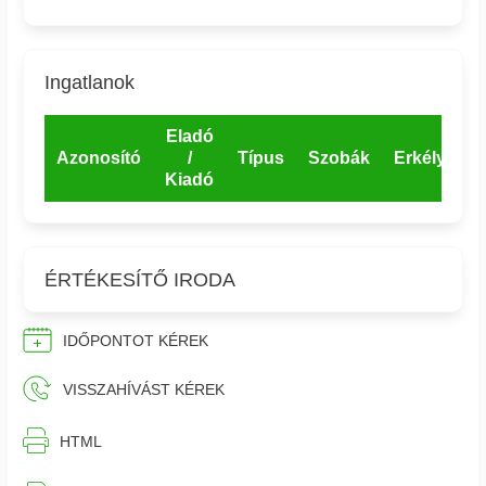
Ingatlanok
Eladó
Azonosító
/
Típus
Szobák
Erkély
E
Kiadó
ÉRTÉKESÍTŐ IRODA
IDŐPONTOT KÉREK
VISSZAHÍVÁST KÉREK
⎙︁
HTML