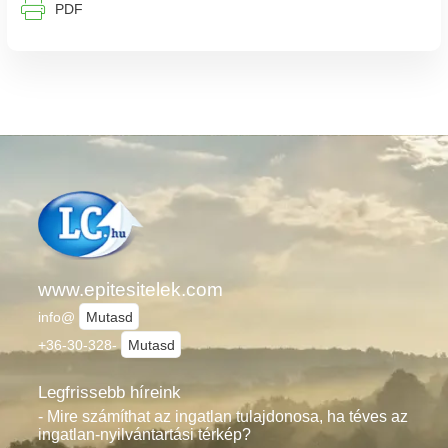
⎙︁
PDF
www.epitesitelek.com
info@
Mutasd
+36-30-328-
Mutasd
Legfrissebb híreink
- Mire számíthat az ingatlan tulajdonosa, ha téves az
ingatlan-nyilvántartási térkép?