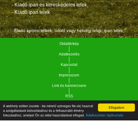
- Kiadó ipari és kereskedelmi telek
- Kiadó ipari telek
Eladó építési telkek, üdülő vagy hétvégi telek, ipari telek.
Oldaltérkép
Adatkezelés
Kapcsolat
Impresszum
Link és bannercsere
RSS
A webhely sütiket (cookie - kis méretű szöveges file-ok) használ
Elfogadom
Vár-Köz Kft. - Ingatlan nyilvántartó, ügyviteli és
a szolgáltatások biztosításához és a felhasználói élmény
Copyright © 2021.
Adatkezelési tájékoztató
fokozásához, amelyet Ön az oldal használatával elfogad.
adminisztrációs szoftver