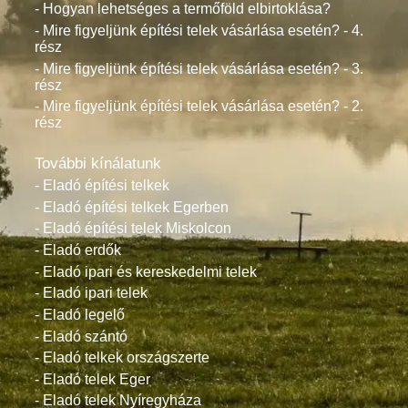
- Hogyan lehetséges a termőföld elbirtoklása?
- Mire figyeljünk építési telek vásárlása esetén? - 4.
rész
- Mire figyeljünk építési telek vásárlása esetén? - 3.
rész
- Mire figyeljünk építési telek vásárlása esetén? - 2.
rész
További kínálatunk
- Eladó építési telkek
- Eladó építési telkek Egerben
- Eladó építési telek Miskolcon
- Eladó erdők
- Eladó ipari és kereskedelmi telek
- Eladó ipari telek
- Eladó legelő
- Eladó szántó
- Eladó telkek országszerte
- Eladó telek Eger
- Eladó telek Nyíregyháza