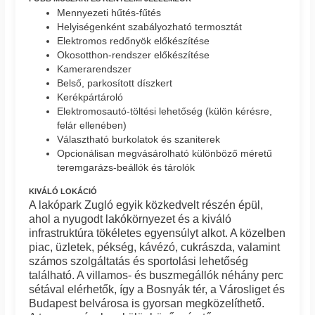
Mennyezeti hűtés-fűtés
Helyiségenként szabályozható termosztát
Elektromos redőnyök előkészítése
Okosotthon-rendszer előkészítése
Kamerarendszer
Belső, parkosított díszkert
Kerékpártároló
Elektromosautó-töltési lehetőség (külön kérésre,
felár ellenében)
Választható burkolatok és szaniterek
Opcionálisan megvásárolható különböző méretű
teremgarázs-beállók és tárolók
KIVÁLÓ LOKÁCIÓ
A lakópark Zugló egyik közkedvelt részén épül,
ahol a nyugodt lakókörnyezet és a kiváló
infrastruktúra tökéletes egyensúlyt alkot. A közelben
piac, üzletek, pékség, kávézó, cukrászda, valamint
számos szolgáltatás és sportolási lehetőség
található. A villamos- és buszmegállók néhány perc
sétával elérhetők, így a Bosnyák tér, a Városliget és
Budapest belvárosa is gyorsan megközelíthető.