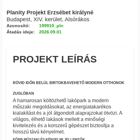
Planity Projekt Erzsébet királyné
Budapest, XIV. kerület, Alsórákos
Azonosító:
199910_pln
Átadás ideje:
2026.09.01
PROJEKT LEÍRÁS
RÖVID IDŐN BELÜL BIRTOKBAVEHETŐ MODERN OTTHONOK
ZUGLÓBAN
A hamarosan költözhető lakópark a modern
műszaki megoldásokat, az energiatakarékos
kialakítást és a jól átgondolt alaprajzokat ötvözi. A
világos, élhető lakások mellett a minőségi
kivitelezés és a korszerű gépészet biztosítja a
hosszú távú kényelmet.
FŐBB MŰSZAKI ÉS KÉNYELMI JELLEMZŐK