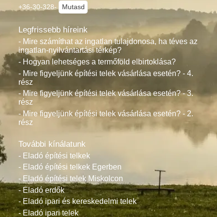
+36-30-328-
Mutasd
Legfrissebb híreink
- Mire számíthat az ingatlan tulajdonosa, ha téves az
ingatlan-nyilvántartási térkép?
- Hogyan lehetséges a termőföld elbirtoklása?
- Mire figyeljünk építési telek vásárlása esetén? - 4.
rész
- Mire figyeljünk építési telek vásárlása esetén? - 3.
rész
- Mire figyeljünk építési telek vásárlása esetén? - 2.
rész
További kínálatunk
- Eladó építési telkek
- Eladó építési telkek Egerben
- Eladó építési telek Miskolcon
- Eladó erdők
- Eladó ipari és kereskedelmi telek
- Eladó ipari telek