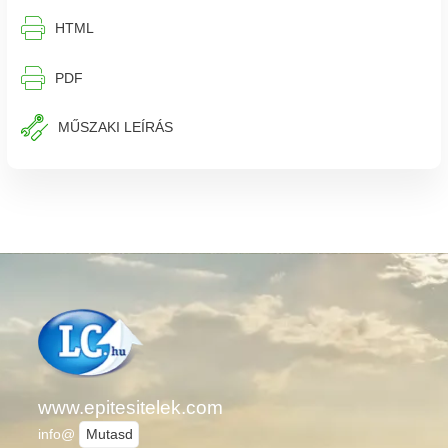
⎙︁
HTML
⎙︁
PDF
MŰSZAKI LEÍRÁS
www.epitesitelek.com
info@
Mutasd