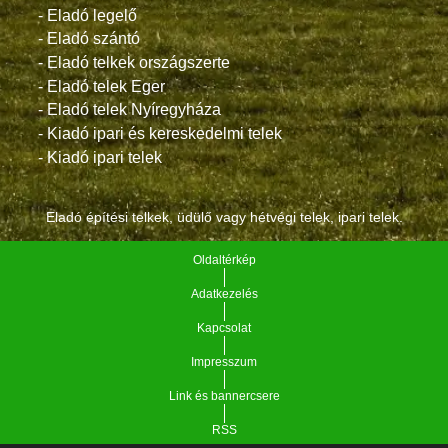
- Eladó legelő
- Eladó szántó
- Eladó telkek országszerte
- Eladó telek Eger
- Eladó telek Nyíregyháza
- Kiadó ipari és kereskedelmi telek
- Kiadó ipari telek
Eladó építési telkek, üdülő vagy hétvégi telek, ipari telek.
Oldaltérkép
Adatkezelés
Kapcsolat
Impresszum
Link és bannercsere
RSS