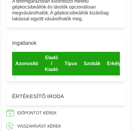
A teremgarázsban különböző méretű
gépkocsibeállók és tárolók opcionálisan
megvásárolhatók. A gépkocsibeállók kizárólag
lakással együtt vásárolhatók meg.
Ingatlanok
Eladó
Azonosító
/
Típus
Szobák
Erkély
E
Kiadó
ÉRTÉKESÍTŐ IRODA
IDŐPONTOT KÉREK
VISSZAHÍVÁST KÉREK