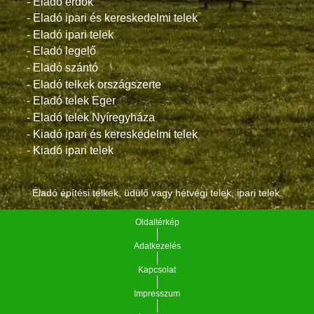
- Eladó erdők
- Eladó ipari és kereskedelmi telek
- Eladó ipari telek
- Eladó legelő
- Eladó szántó
- Eladó telkek országszerte
- Eladó telek Eger
- Eladó telek Nyíregyháza
- Kiadó ipari és kereskedelmi telek
- Kiadó ipari telek
Eladó építési telkek, üdülő vagy hétvégi telek, ipari telek.
Oldaltérkép
Adatkezelés
Kapcsolat
Impresszum