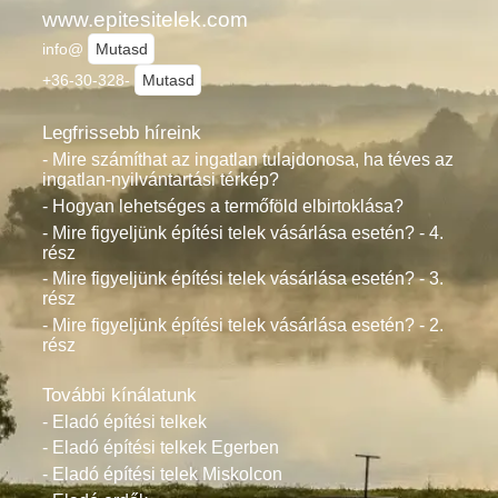
www.epitesitelek.com
info@
Mutasd
+36-30-328-
Mutasd
Legfrissebb híreink
- Mire számíthat az ingatlan tulajdonosa, ha téves az
ingatlan-nyilvántartási térkép?
- Hogyan lehetséges a termőföld elbirtoklása?
- Mire figyeljünk építési telek vásárlása esetén? - 4.
rész
- Mire figyeljünk építési telek vásárlása esetén? - 3.
rész
- Mire figyeljünk építési telek vásárlása esetén? - 2.
rész
További kínálatunk
- Eladó építési telkek
- Eladó építési telkek Egerben
- Eladó építési telek Miskolcon