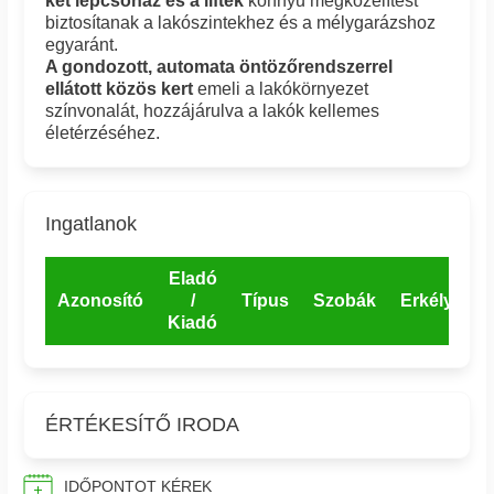
két lépcsőház és a liftek
könnyű megközelítést
biztosítanak a lakószintekhez és a mélygarázshoz
egyaránt.
A gondozott, automata öntözőrendszerrel
ellátott közös kert
emeli a lakókörnyezet
színvonalát, hozzájárulva a lakók kellemes
életérzéséhez.
Ingatlanok
Eladó
Azonosító
/
Típus
Szobák
Erkély
E
Kiadó
ÉRTÉKESÍTŐ IRODA
IDŐPONTOT KÉREK