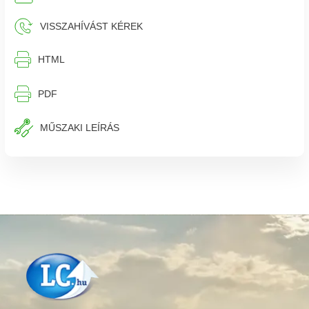
VISSZAHÍVÁST KÉREK
⎙︁
HTML
⎙︁
PDF
MŰSZAKI LEÍRÁS