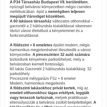
A P34 Társasház Budapest VII. kerületében
,
nyüzsgő belvárosi környezetben mégis csendes
mellékutcában épül a
nemrégiben teljesen
megújult Városliget közelében.
A 60 lakásos társasház
változatos otthonokkal –
garzontól a 2 hálószobás kialakítással sikeresen
ötvözi városi életstílust a kényelemmel és a
funkcionalitással.
A földszint + 6 emeletes
épület modern, mégis
harmonikus megjelenésével illeszkedik a városi
környezetbe.
A pinceszinten 32 autó számára
biztosítunk kényelmes parkolóhelyet, mely a
belvárosban kiemelt fontosságú.
60 lakás Garzontól 2 hálószobás kialakításig 32
parkolóhely
Pinceszinti mélygarázs FSz + 6 emelet
Modern, harmonikus megjelenés
A földszinti lakásokhoz privát kertek,
míg az
emeleti otthonokhoz tágas erkélyek, loggiák
vagy teraszok tartoznak,
melyek praktikusan
ellensúlyozzák a belvárosi zsúfolt beépítettséget.
A