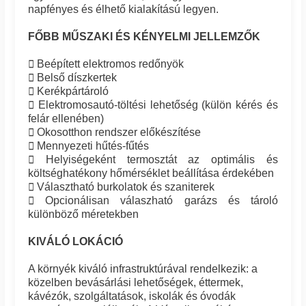
napfényes és élhető kialakítású legyen.
FŐBB MŰSZAKI ÉS KÉNYELMI JELLEMZŐK
 Beépített elektromos redőnyök
 Belső díszkertek
 Kerékpártároló
 Elektromosautó-töltési lehetőség (külön kérés és
felár ellenében)
 Okosotthon rendszer előkészítése
 Mennyezeti hűtés-fűtés
 Helyiségeként termosztát az optimális és
költséghatékony hőmérséklet beállítása érdekében
 Választható burkolatok és szaniterek
 Opcionálisan válaszható garázs és tároló
különböző méretekben
KIVÁLÓ LOKÁCIÓ
A környék kiváló infrastruktúrával rendelkezik: a
közelben bevásárlási lehetőségek, éttermek,
kávézók, szolgáltatások, iskolák és óvodák