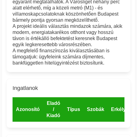
egyaránt megtalálhatók. A Városliget néhány perc
alatt elérhető, míg a közeli metró (M1) - és
villamoskapcsolatoknak köszönhetően Budapest
bármely pontja gyorsan megközelíthető.
A projekt ideális választás mindazok számára, akik
modern, energiatakarékos otthont vagy hosszú
távon is értékálló befektetést keresnek Budapest
egyik legkeresettebb városrészében.
A megfelelő finanszírozás kiválasztásában is
támogatjuk: ügyfeleink számára díjmentes,
bankfüggetlen hitelügyintézést biztosítunk.
Ingatlanok
Eladó
Azonosító
/
Típus
Szobák
Erkély
E
Kiadó