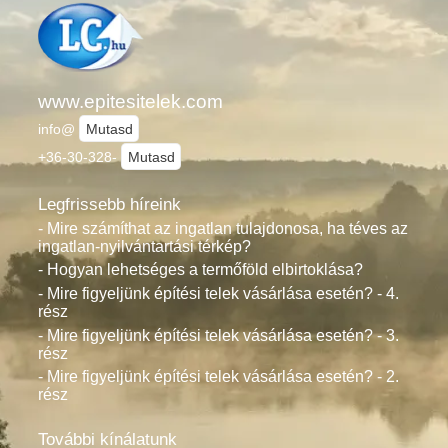
www.epitesitelek.com
info@
Mutasd
+36-30-328-
Mutasd
Legfrissebb híreink
- Mire számíthat az ingatlan tulajdonosa, ha téves az
ingatlan-nyilvántartási térkép?
- Hogyan lehetséges a termőföld elbirtoklása?
- Mire figyeljünk építési telek vásárlása esetén? - 4.
rész
- Mire figyeljünk építési telek vásárlása esetén? - 3.
rész
- Mire figyeljünk építési telek vásárlása esetén? - 2.
rész
További kínálatunk