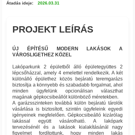
Átadás ideje:
2026.03.31
PROJEKT LEÍRÁS
ÚJ ÉPÍTÉSŰ MODERN LAKÁSOK A
VÁROSLIGETHEZ KÖZEL
Lakóparkunk 2 épületből álló épületegyüttes 2
lépcsőházzal, amely 4 emelettel rendelkezik. A két
különálló épülethez közös bejáratú teremgarázs
biztosítja a könnyebb és szabadabb forgalmat, ahol
minden ügyfelünk opcionálisan választhat
magának gépkocsibeállót különböző méretekben.
A garázsszinteken továbbá külön bejáratú tárolók
vásárlása is biztosított, szintén ügyfeleink egyedi
igényeinek megfelelően. Gépkocsibeálló kizárólag
lakással együtt vásárolható. A lakópark
tervezésénél és a lakások kialakításánál nagy
figyelmet fordítottunk, hogy minden lakás