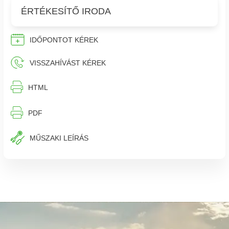
ÉRTÉKESÍTŐ IRODA
IDŐPONTOT KÉREK
VISSZAHÍVÁST KÉREK
⎙︁
HTML
⎙︁
PDF
MŰSZAKI LEÍRÁS