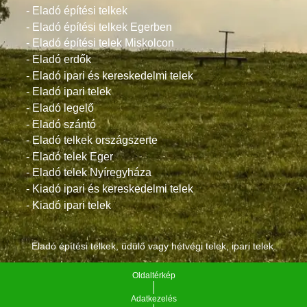
- Eladó építési telkek
- Eladó építési telkek Egerben
- Eladó építési telek Miskolcon
- Eladó erdők
- Eladó ipari és kereskedelmi telek
- Eladó ipari telek
- Eladó legelő
- Eladó szántó
- Eladó telkek országszerte
- Eladó telek Eger
- Eladó telek Nyíregyháza
- Kiadó ipari és kereskedelmi telek
- Kiadó ipari telek
Eladó építési telkek, üdülő vagy hétvégi telek, ipari telek.
Oldaltérkép
Adatkezelés