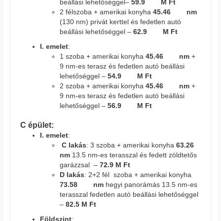
beállási lehetőséggel–
59.9 M Ft
2 félszoba + amerikai konyha
45.46 nm
(130 nm) privát kerttel és fedetlen autó
beállási lehetőséggel –
62.9 M Ft
I. emelet
:
1 szoba + amerikai konyha
45.46 nm
+
9 nm-es terasz és fedetlen autó beállási
lehetőséggel –
54.9 M Ft
2 szoba + amerikai konyha
45.46 nm
+
9 nm-es terasz és fedetlen autó beállási
lehetőséggel –
56.9 M Ft
C épület:
I. emelet
:
C lakás
: 3 szoba + amerikai konyha
63.26
nm
13.5 nm-es terasszal és fedett zöldtetős
garázzsal –
72.9 M Ft
D lakás
: 2+2 fél szoba + amerikai konyha
73.58 nm
hegyi panorámás 13.5 nm-es
terasszal fedetlen autó beállási lehetőséggel
–
82.5 M Ft
Földszint
: