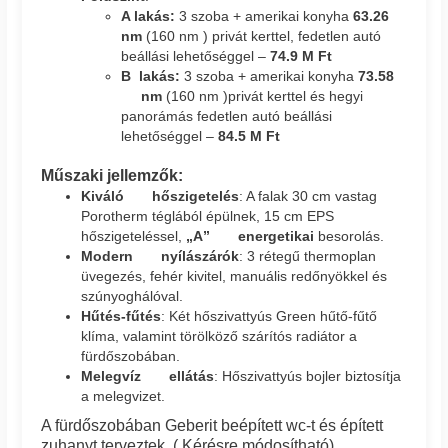
A lakás:
3 szoba + amerikai konyha
63.26
nm
(160 nm ) privát kerttel, fedetlen autó
beállási lehetőséggel –
74.9 M Ft
B lakás:
3 szoba + amerikai konyha
73.58
nm
(160 nm )privát kerttel és hegyi
panorámás fedetlen autó beállási
lehetőséggel –
84.5 M Ft
Műszaki jellemzők:
Kiváló hőszigetelés
: A falak 30 cm vastag
Porotherm téglából épülnek, 15 cm EPS
hőszigeteléssel,
„A” energetikai
besorolás.
Modern nyílászárók
: 3 rétegű thermoplan
üvegezés, fehér kivitel, manuális redőnyökkel és
szúnyoghálóval.
Hűtés-fűtés
: Két hőszivattyús Green hűtő-fűtő
klíma, valamint törölköző szárítós radiátor a
fürdőszobában.
Melegvíz ellátás
: Hőszivattyús bojler biztosítja
a melegvizet.
A fürdőszobában Geberit beépített wc-t és épített
zuhanyt terveztek. ( Kérésre módosítható)