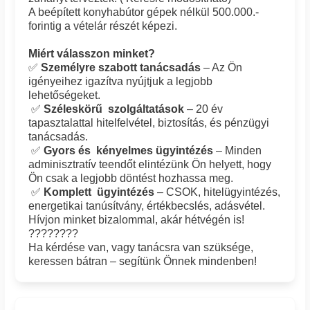
A beépített konyhabútor gépek nélkül 500.000.-
forintig a vételár részét képezi.
Miért válasszon minket?
✅
Személyre szabott tanácsadás
– Az Ön
igényeihez igazítva nyújtjuk a legjobb
lehetőségeket.
✅
Széleskörű szolgáltatások
– 20 év
tapasztalattal hitelfelvétel, biztosítás, és pénzügyi
tanácsadás.
✅
Gyors és kényelmes ügyintézés
– Minden
adminisztratív teendőt elintézünk Ön helyett, hogy
Ön csak a legjobb döntést hozhassa meg.
✅
Komplett ügyintézés
– CSOK, hitelügyintézés,
energetikai tanúsítvány, értékbecslés, adásvétel.
Hívjon minket bizalommal, akár hétvégén is!
????????
Ha kérdése van, vagy tanácsra van szüksége,
keressen bátran – segítünk Önnek mindenben!