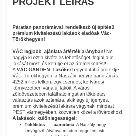
PROJEKT LEÍRÁS
Páratlan panorámával rendelkező új építésű
prémium kivitelezésű lakások eladóak Vác-
Törökhegyen!
VÁC legjobb ajánlata ár/érték arányban!
Ne
hagyja ki ezt a kivételes lehetőséget, foglalja le
lakását most, és kerülje el az áremelkedést!
A
VÁC GARDEN Lakókert
egyedülálló projektje
Vác- Törökhegyen, a Naszály hegyre panorámás
4252 m²-es telken, egy csendes, kertvárosi
környezetben várja új lakóit. A város
zöldövezetében található ingatlan tökéletes
választás azok számára, akik egy új igényes,
prémium kivitelezésű lakásra vágynak, mindezt
PEST vármegyében, közvetlen közel a fővároshoz!
A lakások különlegességei:
Tökéletes panoráma
: A Naszály-hegy
lenyűgöző látványa minden reggel és este