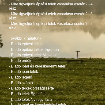
- Mire figyeljünk építési telek vásárlása esetén? - 4.
rész
- Mire figyeljünk építési telek vásárlása esetén? - 3.
rész
- Mire figyeljünk építési telek vásárlása esetén? - 2.
rész
További kínálatunk
- Eladó építési telkek
- Eladó építési telkek Egerben
- Eladó építési telek Miskolcon
- Eladó erdők
- Eladó ipari és kereskedelmi telek
- Eladó ipari telek
- Eladó legelő
- Eladó szántó
- Eladó telkek országszerte
- Eladó telek Eger
- Eladó telek Nyíregyháza
- Kiadó ipari és kereskedelmi telek