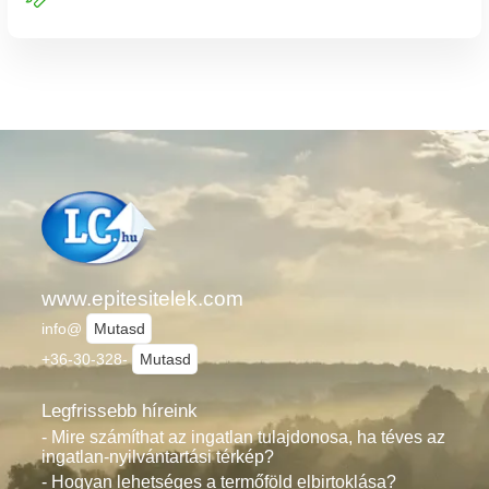
www.epitesitelek.com
info@
Mutasd
+36-30-328-
Mutasd
Legfrissebb híreink
- Mire számíthat az ingatlan tulajdonosa, ha téves az
ingatlan-nyilvántartási térkép?
- Hogyan lehetséges a termőföld elbirtoklása?