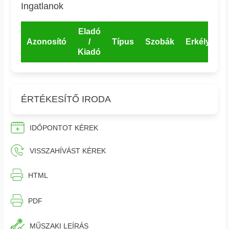
Ingatlanok
Eladó
Azonosító
/
Típus
Szobák
Erkély
E
Kiadó
ÉRTÉKESÍTŐ IRODA
IDŐPONTOT KÉREK
VISSZAHÍVÁST KÉREK
⎙︁
HTML
⎙︁
PDF
MŰSZAKI LEÍRÁS