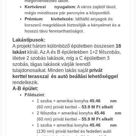
megörvendezteti lakóit.
Kertvárosi nyugalom
: A város zajától távol,
mégis mindössze pár percnyire a központtól.
Prémium kivitelezés
: Időtálló anyagok és
korszerű megoldások biztosítják a kényelmet és a
hosszú távú fenntarthatóságot.
Lakástípusok:
A projekt három különböző épületben összesen
16
lakást
kínál. Az A és B épületekben 1+2 félszobás,
illetve 2 szobás lakások, míg a C épületben 3
szobás, tágas lakások várják leendő
tulajdonosaikat. Minden lakás saját
privát
kerttel
terasszal és autó beállási lehetőséggel
rendelkezik.
A-B épület:
Földszint
:
1 szoba + amerikai konyha
45.46 nm
(60 nm) privát kerttel –
53.9 M Ft elkelt
2 félszoba + amerikai konyha
45.46 nm
(60 nm) privát kerttel –
55.9 M Ft elkelt
1 szoba + amerikai konyha
45.46 nm
(130 nm) privát kerttel és fedetlen autó