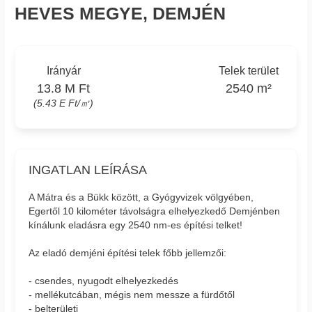
HEVES MEGYE, DEMJÉN
Irányár
Telek terület
13.8 M Ft
2540 m²
(5.43 E Ft/㎡)
INGATLAN LEÍRÁSA
A Mátra és a Bükk között, a Gyógyvizek völgyében,
Egertől 10 kilométer távolságra elhelyezkedő Demjénben
kínálunk eladásra egy 2540 nm-es építési telket!
Az eladó demjéni építési telek főbb jellemzői:
- csendes, nyugodt elhelyezkedés
- mellékutcában, mégis nem messze a fürdőtől
- belterületi