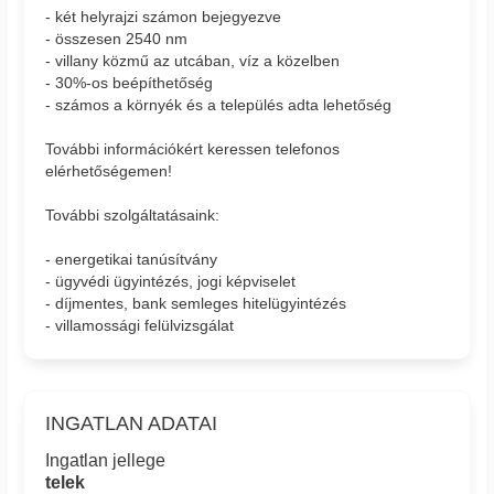
- két helyrajzi számon bejegyezve
- összesen 2540 nm
- villany közmű az utcában, víz a közelben
- 30%-os beépíthetőség
- számos a környék és a település adta lehetőség
További információkért keressen telefonos
elérhetőségemen!
További szolgáltatásaink:
- energetikai tanúsítvány
- ügyvédi ügyintézés, jogi képviselet
- díjmentes, bank semleges hitelügyintézés
- villamossági felülvizsgálat
INGATLAN ADATAI
Ingatlan jellege
telek