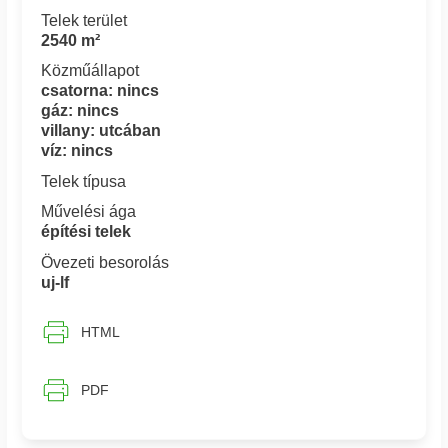
Telek terület
2540 m²
Közműállapot
csatorna: nincs
gáz: nincs
villany: utcában
víz: nincs
Telek típusa
Művelési ága
építési telek
Övezeti besorolás
uj-lf
HTML
PDF