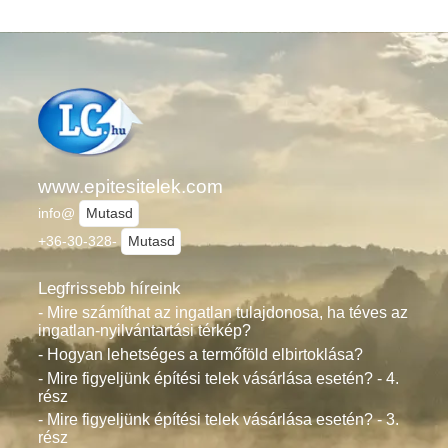
www.epitesitelek.com
info@
Mutasd
+36-30-328-
Mutasd
Legfrissebb híreink
- Mire számíthat az ingatlan tulajdonosa, ha téves az
ingatlan-nyilvántartási térkép?
- Hogyan lehetséges a termőföld elbirtoklása?
- Mire figyeljünk építési telek vásárlása esetén? - 4.
rész
- Mire figyeljünk építési telek vásárlása esetén? - 3.
rész