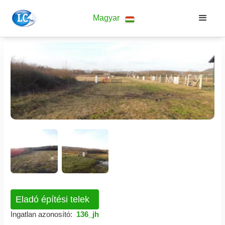
Magyar
Eladó építési telek
Ingatlan azonosító:
136_jh