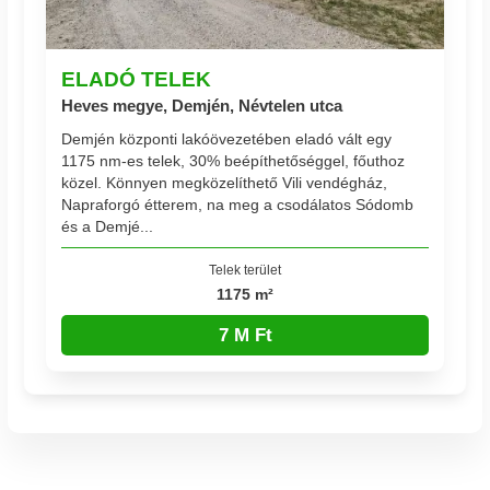
ELADÓ TELEK
Heves megye, Demjén, Névtelen utca
Demjén központi lakóövezetében eladó vált egy
1175 nm-es telek, 30% beépíthetőséggel, főuthoz
közel. Könnyen megközelíthető Vili vendégház,
Napraforgó étterem, na meg a csodálatos Sódomb
és a Demjé...
Telek terület
1175 m²
7 M Ft