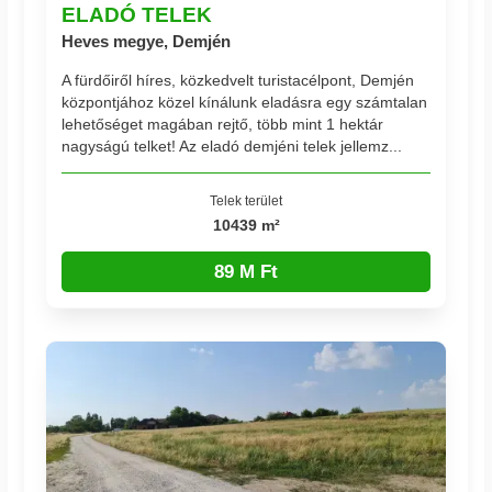
ELADÓ TELEK
Heves megye, Demjén
A fürdőiről híres, közkedvelt turistacélpont, Demjén
központjához közel kínálunk eladásra egy számtalan
lehetőséget magában rejtő, több mint 1 hektár
nagyságú telket! Az eladó demjéni telek jellemz...
Telek terület
10439 m²
89 M Ft