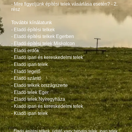
- Mire figyeljünk építési telek vásárlása esetén? - 2.
rész
További kínálatunk
- Eladó építési telkek
- Eladó építési telkek Egerben
- Eladó építési telek Miskolcon
- Eladó erdők
- Eladó ipari és kereskedelmi telek
- Eladó ipari telek
- Eladó legelő
- Eladó szántó
- Eladó telkek országszerte
- Eladó telek Eger
- Eladó telek Nyíregyháza
- Kiadó ipari és kereskedelmi telek
- Kiadó ipari telek
Eladó építési telkek, üdülő vagy hétvégi telek, ipari telek.