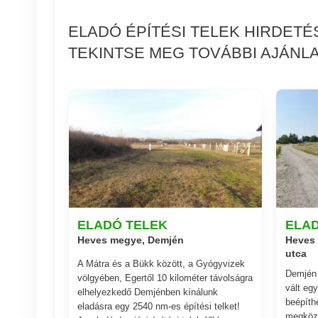
ELADÓ ÉPÍTÉSI TELEK HIRDET
TEKINTSE MEG TOVÁBBI AJÁNLA
ELADÓ TELEK
ELA
Heves megye, Demjén
Heves 
utca
A Mátra és a Bükk között, a Gyógyvizek
Demjén 
völgyében, Egertől 10 kilométer távolságra
vált eg
elhelyezkedő Demjénben kínálunk
beépíth
eladásra egy 2540 nm-es építési telket!
megköze