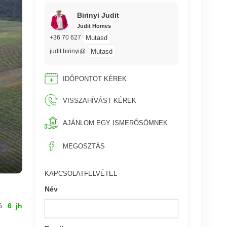
Birinyi Judit
Judit Homes
Mutasd
+36 70 627
Mutasd
judit.birinyi@
IDŐPONTOT KÉREK
VISSZAHÍVÁST KÉREK
AJÁNLOM EGY ISMERŐSÖMNEK
MEGOSZTÁS
KAPCSOLATFELVÉTEL
Név
ó:
6_jh