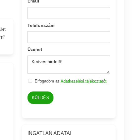
Email
Telefonszám
ület
m²
Üzenet
Elfogadom az
Adatkezelési tájékoztatót
KÜLDÉS
INGATLAN ADATAI