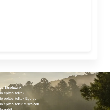
bbi kínálatunk
dó építési telkek
dó építési telkek Egerben
dó építési telek Miskolcon
adó erdők