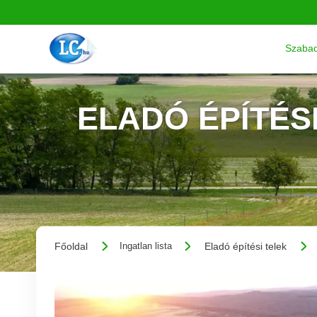
Szabad
ELADÓ ÉPÍTÉS
Főoldal
Eladó építési telek
Ingatlan lista