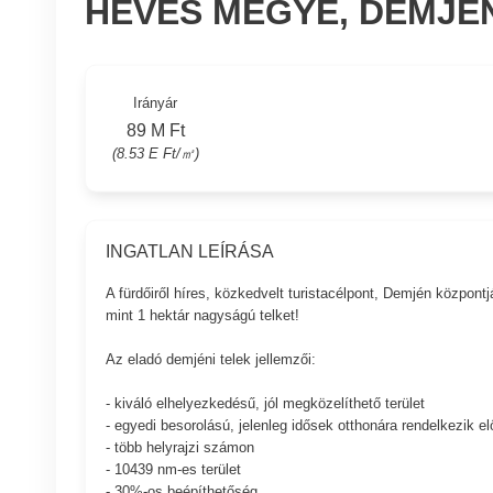
HEVES MEGYE, DEMJÉ
Irányár
89 M Ft
(8.53 E Ft/㎡)
INGATLAN LEÍRÁSA
A fürdőiről híres, közkedvelt turistacélpont, Demjén közpon
mint 1 hektár nagyságú telket!
Az eladó demjéni telek jellemzői:
- kiváló elhelyezkedésű, jól megközelíthető terület
- egyedi besorolású, jelenleg idősek otthonára rendelkezik el
- több helyrajzi számon
- 10439 nm-es terület
- 30%-os beépíthetőség