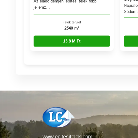
Az eladó demjéni építési telek főbb
Naprafo
jellemz...
Sódomb 
Telek terület
2540 m²
13.8 M Ft
www.epitesitelek.com