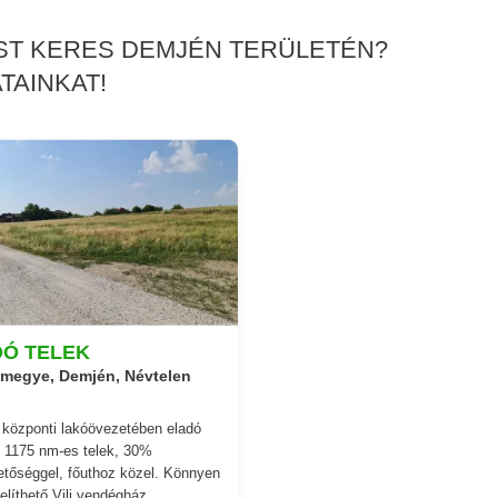
ÉST KERES DEMJÉN TERÜLETÉN?
TAINKAT!
DÓ TELEK
megye, Demjén, Névtelen
központi lakóövezetében eladó
y 1175 nm-es telek, 30%
etőséggel, főuthoz közel. Könnyen
líthető Vili vendégház,