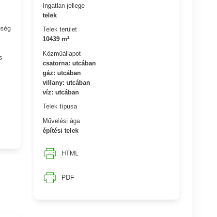
Ingatlan jellege
telek
őség
Telek terület
10439 m²
Közműállapot
s
csatorna: utcában
gáz: utcában
villany: utcában
víz: utcában
Telek típusa
Művelési ága
építési telek
HTML
PDF