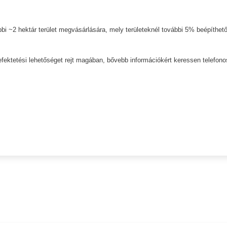
bbi ~2 hektár terület megvásárlására, mely területeknél további 5% beépíthet
befektetési lehetőséget rejt magában, bővebb információkért keressen telefono