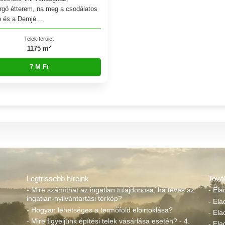
rgó étterem, na meg a csodálatos
és a Demjé...
Telek terület
1175 m²
7 M Ft
Legfrissebb híreink
Tová
- Mire számíthat az ingatlan tulajdonosa, ha téves az
- Ela
ingatlan-nyilvántartási térkép?
- Ela
- Hogyan lehetséges a termőföld elbirtoklása?
- Ela
- Mire figyeljünk építési telek vásárlása esetén? - 4.
- El