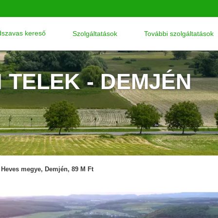
szavas kereső
Szolgáltatások
További szolgáltatások
I TELEK - DEMJÉN
Heves megye, Demjén, 89 M Ft