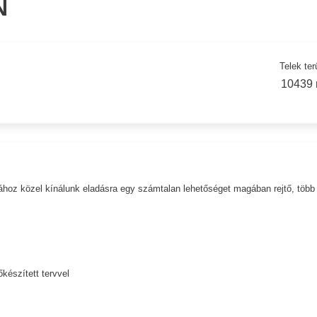
N
Telek ter
10439 
tjához közel kínálunk eladásra egy számtalan lehetőséget magában rejtő, több
őkészített tervvel