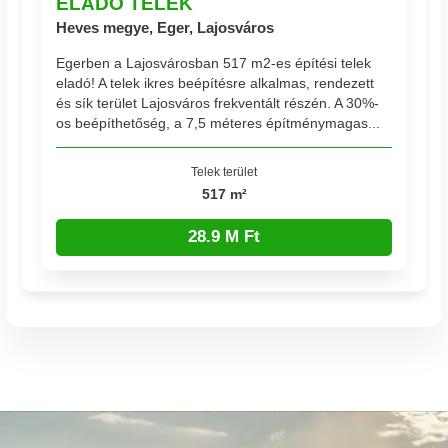
ELADÓ TELEK
Heves megye, Eger, Lajosváros
Egerben a Lajosvárosban 517 m2-es építési telek
eladó! A telek ikres beépítésre alkalmas, rendezett
és sík terület Lajosváros frekventált részén. A 30%-
os beépíthetőség, a 7,5 méteres építménymagas...
Telek terület
517 m²
28.9 M Ft