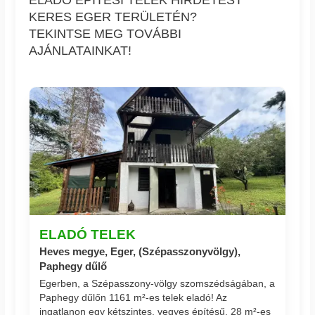
KERES EGER TERÜLETÉN?
TEKINTSE MEG TOVÁBBI
AJÁNLATAINKAT!
ELADÓ TELEK
Heves megye, Eger, (Szépasszonyvölgy),
Paphegy dűlő
Egerben, a Szépasszony-völgy szomszédságában, a
Paphegy dűlőn 1161 m²-es telek eladó! Az
ingatlanon egy kétszintes, vegyes építésű, 28 m²-es