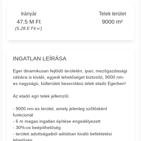
Irányár
Telek terület
47.5 M Ft
9000 m²
(5.28 E Ft/㎡)
INGATLAN LEÍRÁSA
Eger dinamikusan fejlődő területén, ipari, mezőgazdasági
célokra is kiváló, egyedi lehetőséget biztosító, 9000 nm-
es nagyságú, külterületi besorolású telek eladó Egerben!
Az eladó egri telek jellemzői:
- 9000 nm-es terület, amely jelenleg szőlősként
funkcionál
- 6 m magas ingatlan építése engedélyezett
- 30%-os beépíthetőség
- területi adottságaiból adódóan kiváló befektetési
lehetőség