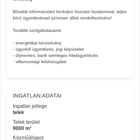
Bővebb információért forduljon hozzám bizalommal, teljes
körű ügyintézéssel szívesen állok rendelkezésére!
További szolgáltatásaink:
- energetikai tanúsítvány
- ügyvédi ügyintézés, jogi képviselet
- díjmentes, bank semleges hitelügyintézés
- villamossági felülvizsgálat
INGATLAN ADATAI
Ingatlan jellege
telek
Telek terület
9000 m²
Közműállapot