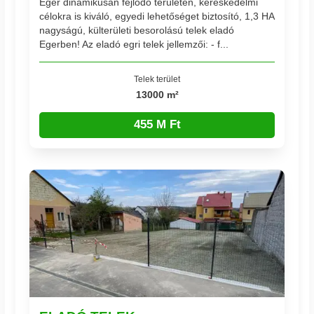
Eger dinamikusan fejlődő területén, kereskedelmi
célokra is kiváló, egyedi lehetőséget biztosító, 1,3 HA
nagyságú, külterületi besorolású telek eladó
Egerben! Az eladó egri telek jellemzői: - f...
Telek terület
13000 m²
455 M Ft