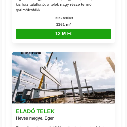
kis ház található, a telek nagy része termő
gyümölcsfákk...
Telek terület
1161 m²
12 M Ft
ELADÓ TELEK
Heves megye, Eger