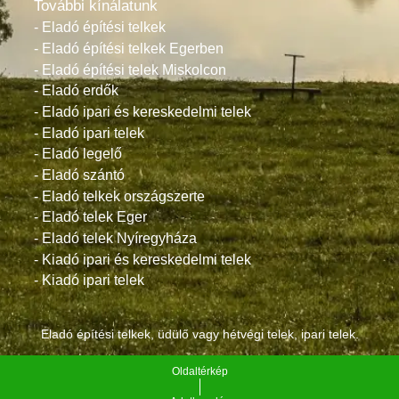
További kínálatunk
- Eladó építési telkek
- Eladó építési telkek Egerben
- Eladó építési telek Miskolcon
- Eladó erdők
- Eladó ipari és kereskedelmi telek
- Eladó ipari telek
- Eladó legelő
- Eladó szántó
- Eladó telkek országszerte
- Eladó telek Eger
- Eladó telek Nyíregyháza
- Kiadó ipari és kereskedelmi telek
- Kiadó ipari telek
Eladó építési telkek, üdülő vagy hétvégi telek, ipari telek.
Oldaltérkép