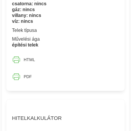
csatorna: nincs
gáz: nincs
villany: nincs
víz: nincs
Telek típusa
Művelési ága
építési telek
HTML
PDF
HITELKALKULÁTOR