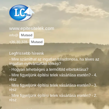
www.epitesitelek.com
info@
Mutasd
+36-30-328-
Mutasd
Legfrissebb híreink
- Mire számíthat az ingatlan tulajdonosa, ha téves az
ingatlan-nyilvántartási térkép?
- Hogyan lehetséges a termőföld elbirtoklása?
- Mire figyeljünk építési telek vásárlása esetén? - 4.
rész
- Mire figyeljünk építési telek vásárlása esetén? - 3.
rész
- Mire figyeljünk építési telek vásárlása esetén? - 2.
rész