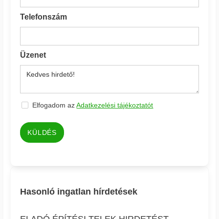
Telefonszám
Üzenet
Elfogadom az
Adatkezelési tájékoztatót
KÜLDÉS
Hasonló ingatlan hírdetések
ELADÓ ÉPÍTÉSI TELEK HIRDETÉST