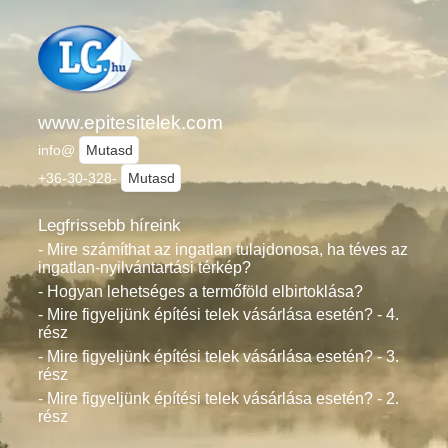
www.epitesitelek.com
info@
Mutasd
+36-30-328-
Mutasd
Legfrissebb híreink
- Mire számíthat az ingatlan tulajdonosa, ha téves az
ingatlan-nyilvántartási térkép?
- Hogyan lehetséges a termőföld elbirtoklása?
- Mire figyeljünk építési telek vásárlása esetén? - 4.
rész
- Mire figyeljünk építési telek vásárlása esetén? - 3.
rész
- Mire figyeljünk építési telek vásárlása esetén? - 2.
rész