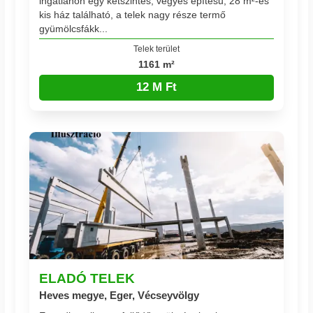
ingatlanon egy kétszintes, vegyes építésű, 28 m²-es
kis ház található, a telek nagy része termő
gyümölcsfákk...
Telek terület
1161 m²
12 M Ft
ELADÓ TELEK
Heves megye, Eger, Vécseyvölgy