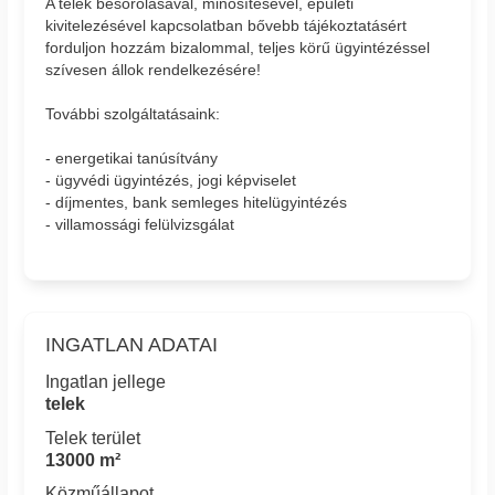
A telek besorolásával, minősítésével, épületi
kivitelezésével kapcsolatban bővebb tájékoztatásért
forduljon hozzám bizalommal, teljes körű ügyintézéssel
szívesen állok rendelkezésére!
További szolgáltatásaink:
- energetikai tanúsítvány
- ügyvédi ügyintézés, jogi képviselet
- díjmentes, bank semleges hitelügyintézés
- villamossági felülvizsgálat
INGATLAN ADATAI
Ingatlan jellege
telek
Telek terület
13000 m²
Közműállapot