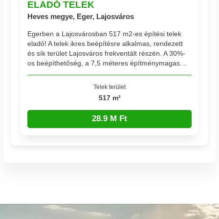
ELADÓ TELEK
Heves megye, Eger, Lajosváros
Egerben a Lajosvárosban 517 m2-es építési telek
eladó! A telek ikres beépítésre alkalmas, rendezett
és sík terület Lajosváros frekventált részén. A 30%-
os beépíthetőség, a 7,5 méteres építménymagas...
Telek terület
517 m²
28.9 M Ft