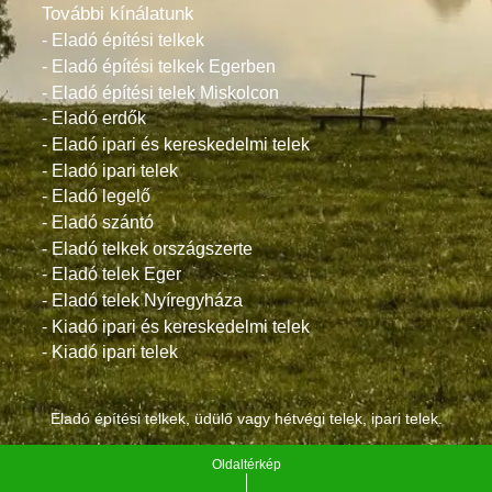
További kínálatunk
- Eladó építési telkek
- Eladó építési telkek Egerben
- Eladó építési telek Miskolcon
- Eladó erdők
- Eladó ipari és kereskedelmi telek
- Eladó ipari telek
- Eladó legelő
- Eladó szántó
- Eladó telkek országszerte
- Eladó telek Eger
- Eladó telek Nyíregyháza
- Kiadó ipari és kereskedelmi telek
- Kiadó ipari telek
Eladó építési telkek, üdülő vagy hétvégi telek, ipari telek.
Oldaltérkép