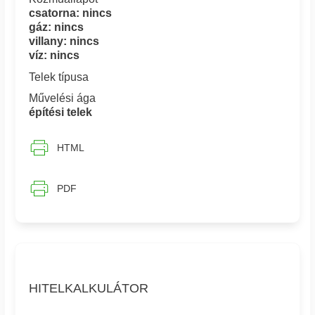
csatorna: nincs
gáz: nincs
villany: nincs
víz: nincs
Telek típusa
Művelési ága
építési telek
HTML
PDF
HITELKALKULÁTOR