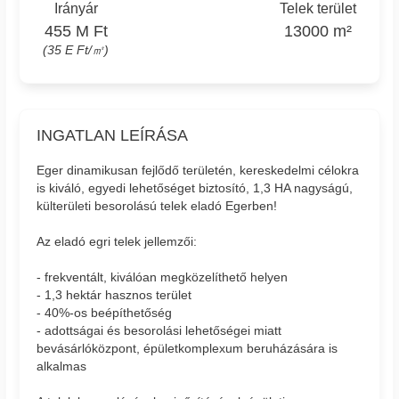
Irányár
Telek terület
455 M Ft
13000 m²
(35 E Ft/㎡)
INGATLAN LEÍRÁSA
Eger dinamikusan fejlődő területén, kereskedelmi célokra
is kiváló, egyedi lehetőséget biztosító, 1,3 HA nagyságú,
külterületi besorolású telek eladó Egerben!
Az eladó egri telek jellemzői:
- frekventált, kiválóan megközelíthető helyen
- 1,3 hektár hasznos terület
- 40%-os beépíthetőség
- adottságai és besorolási lehetőségei miatt
bevásárlóközpont, épületkomplexum beruházására is
alkalmas