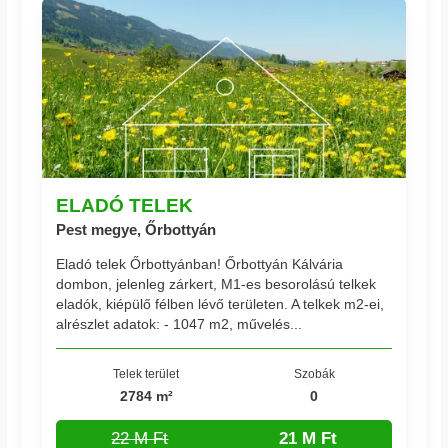
ELADÓ TELEK
Pest megye, Őrbottyán
Eladó telek Őrbottyánban! Őrbottyán Kálvária
dombon, jelenleg zárkert, M1-es besorolású telkek
eladók, kiépülő félben lévő területen. A telkek m2-ei,
alrészlet adatok: - 1047 m2, művelés...
Telek terület
Szobák
2784 m²
0
22 M Ft
21 M Ft