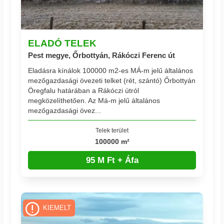
ELADÓ TELEK
Pest megye, Őrbottyán, Rákóczi Ferenc út
Eladásra kínálok 100000 m2-es MÁ-m jelű általános
mezőgazdasági övezeti telket (rét, szántó) Őrbottyán
Öregfalu határában a Rákóczi útról
megközelíthetően. Az Má-m jelű általános
mezőgazdasági övez...
Telek terület
100000 m²
95 M Ft + Áfa
KIEMELT