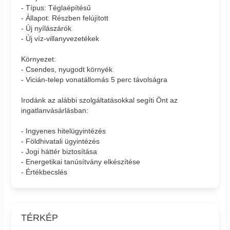
- Típus: Téglaépítésű
- Állapot: Részben felújított
- Új nyílászárók
- Új víz-villanyvezetékek
Környezet:
- Csendes, nyugodt környék
- Vicián-telep vonatállomás 5 perc távolságra
Irodánk az alábbi szolgáltatásokkal segíti Önt az
ingatlanvásárlásban:
- Ingyenes hitelügyintézés
- Földhivatali ügyintézés
- Jogi háttér biztosítása
- Energetikai tanúsítvány elkészítése
- Értékbecslés
TÉRKÉP