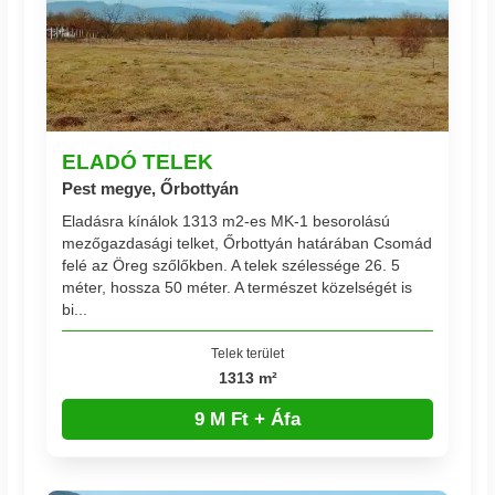
ELADÓ TELEK
Pest megye, Őrbottyán
Eladásra kínálok 1313 m2-es MK-1 besorolású
mezőgazdasági telket, Őrbottyán határában Csomád
felé az Öreg szőlőkben. A telek szélessége 26. 5
méter, hossza 50 méter. A természet közelségét is
bi...
Telek terület
1313 m²
9 M Ft + Áfa