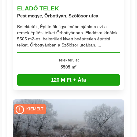
ELADÓ TELEK
Pest megye, Őrbottyán, Szőlősor utca
Befektetők, Építtetők figyelmébe ajánlom ezt a
remek építési telket Őrbottyánban. Eladásra kínálok
5505 m2-es, belterületi kivett beépítetlen építési
telket, Őrbottyánban a Szőlősor utcában. ...
Telek terület
5505 m²
120 M Ft + Áfa
KIEMELT