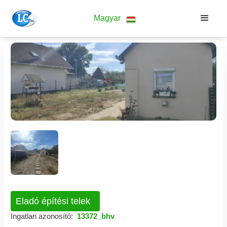
Magyar
Eladó építési telek
Ingatlan azonosító:
13372_bhv