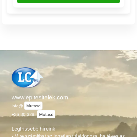
www.epitesitelek.com
info@
Mutasd
+36-30-328-
Mutasd
Legfrissebb híreink
- Mire számíthat az ingatlan tulajdonosa, ha téves az