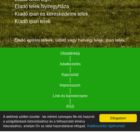
- Eladó telek Nyíregyháza
- Kiadó ipari és kereskedelmi telek
- Kiadó ipari telek
Eladó építési telkek, üdülő vagy hétvégi telek, ipari telek.
Oldaltérkép
Adatkezelés
Kapcsolat
Impresszum
Link és bannercsere
RSS
A webhely sütiket (cookie - kis méretű szöveges file-ok) használ
Elfogadom
Vár-Köz Kft. - Ingatlan nyilvántartó, ügyviteli és
a szolgáltatások biztosításához és a felhasználói élmény
Copyright © 2021.
Adatkezelési tájékoztató
fokozásához, amelyet Ön az oldal használatával elfogad.
adminisztrációs szoftver