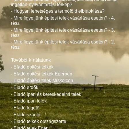
ingatlan-nyilvántartási térkép?
- Hogyan lehetséges a termőföld elbirtoklása?
- Mire figyeljünk építési telek vásárlása esetén? - 4.
rész
- Mire figyeljünk építési telek vásárlása esetén? - 3.
rész
- Mire figyeljünk építési telek vásárlása esetén? - 2.
rész
További kínálatunk
- Eladó építési telkek
- Eladó építési telkek Egerben
- Eladó építési telek Miskolcon
- Eladó erdők
- Eladó ipari és kereskedelmi telek
- Eladó ipari telek
- Eladó legelő
- Eladó szántó
- Eladó telkek országszerte
- Eladó telek Eger