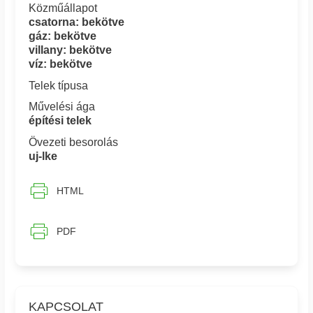
Közműállapot
csatorna: bekötve
gáz: bekötve
villany: bekötve
víz: bekötve
Telek típusa
Művelési ága
építési telek
Övezeti besorolás
uj-lke
HTML
PDF
KAPCSOLAT