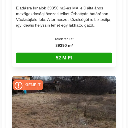
Eladásra kínálok 39350 m2-es MÁ jelű általános
mezőgazdasági övezeti telket Őrbottyán határában
Váckisújfalu felé. A természet közelségét is biztosítja,
így ideális helyszín lehet egy lakható, gazd...
Telek terület
39390 m²
52 M Ft
KIEMELT