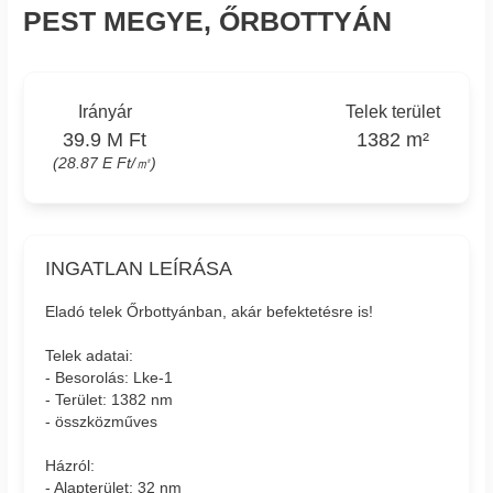
PEST MEGYE, ŐRBOTTYÁN
Irányár
Telek terület
39.9 M Ft
1382 m²
(28.87 E Ft/㎡)
INGATLAN LEÍRÁSA
Eladó telek Őrbottyánban, akár befektetésre is!
Telek adatai:
- Besorolás: Lke-1
- Terület: 1382 nm
- összközműves
Házról:
- Alapterület: 32 nm