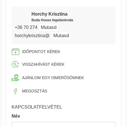
Horchy Krisztina
Buda House Ingatlaniroda
Mutasd
+36 70 274
Mutasd
horchykrisztina@
IDŐPONTOT KÉREK
VISSZAHÍVÁST KÉREK
AJÁNLOM EGY ISMERŐSÖMNEK
MEGOSZTÁS
KAPCSOLATFELVÉTEL
Név