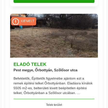
KIEMELT
ELADÓ TELEK
Pest megye, Őrbottyán, Szőlősor utca
Befektetők, Építtetők figyelmébe ajánlom ezt a
remek építési telket Őrbottyánban. Eladásra kínálok
5505 m2-es, belterületi kivett beépítetlen építési
telket, Őrbottyánban a Szőlősor utcában. ...
Telek terület