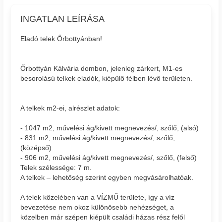
INGATLAN LEÍRÁSA
Eladó telek Őrbottyánban!
Őrbottyán Kálvária dombon, jelenleg zárkert, M1-es
besorolású telkek eladók, kiépülő félben lévő területen.
A telkek m2-ei, alrészlet adatok:
- 1047 m2, művelési ág/kivett megnevezés/, szőlő, (alsó)
- 831 m2, művelési ág/kivett megnevezés/, szőlő,
(középső)
- 906 m2, művelési ág/kivett megnevezés/, szőlő, (felső)
Telek szélessége: 7 m.
A telkek – lehetőség szerint egyben megvásárolhatóak.
A telek közelében van a VÍZMŰ területe, így a víz
bevezetése nem okoz különösebb nehézséget, a
közelben már szépen kiépült családi házas rész felől