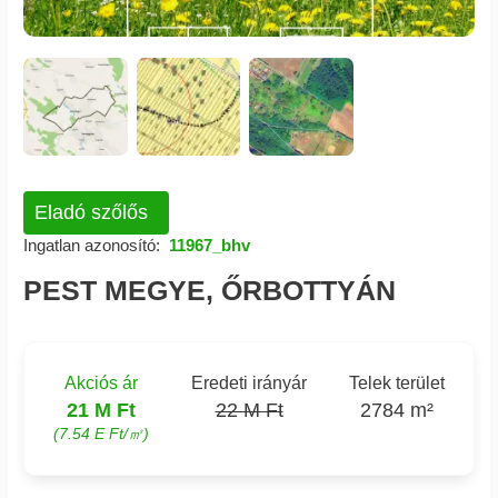
Eladó szőlős
Ingatlan azonosító:
11967_bhv
PEST MEGYE, ŐRBOTTYÁN
Akciós ár
Eredeti irányár
Telek terület
21 M Ft
22 M Ft
2784 m²
(7.54 E Ft/㎡)