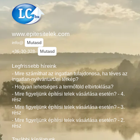
www.epitesitelek.com
info@
Mutasd
+36-30-328-
Mutasd
Legfrissebb híreink
- Mire számíthat az ingatlan tulajdonosa, ha téves az
ingatlan-nyilvántartási térkép?
- Hogyan lehetséges a termőföld elbirtoklása?
- Mire figyeljünk építési telek vásárlása esetén? - 4.
rész
- Mire figyeljünk építési telek vásárlása esetén? - 3.
rész
- Mire figyeljünk építési telek vásárlása esetén? - 2.
rész
További kínálatunk