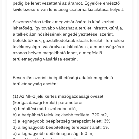
pedig be lehet vezettetni az áramot. Egyelőre emésztő
kivitelezésére van lehetőség csatorna kialakítása helyett.
A szomszédos telkek megvásárlására is kínálkozhat
lehetőség, így tovább változhat a terület infrastruktúrája,
a telkek átminősítésének engedélyeztetései szerint.
Befektetőknek, gazdálkodóknak ideális terület. Termelési
tevékenységre vásárolva a lakhatás is, a munkavégzés is
azonos helyen megoldható lehet, a megfelelő
területnagyság vásárlása esetén.
Besorolás szerinti beépíthetőségi adatok megfelelő
területnagyság esetén:
(1) Az Mk-1 jelű kertes mezőgazdasági övezet
(kertgazdasági terület) paraméterei:
a) beépítési mód: szabadon álló,
b) a beépíthető telek legkisebb területe: 720 m2,
c) a legnagyobb beépítettség terepszint felett: 3%
d) a legnagyobb beépítettség terepszint alatt: 3%
e) a legnagyobb épületmagasság: 5,0 m,