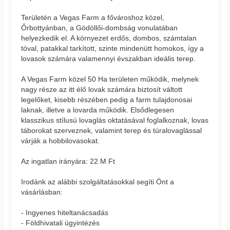
Területén a Vegas Farm a fővároshoz közel,
Őrbottyánban, a Gödöllői-dombság vonulatában
helyezkedik el. A környezet erdős, dombos, számtalan
tóval, patakkal tarkított, szinte mindenütt homokos, így a
lovasok számára valamennyi évszakban ideális terep.
A Vegas Farm közel 50 Ha területen működik, melynek
nagy része az itt élő lovak számára biztosít váltott
legelőket, kisebb részében pedig a farm tulajdonosai
laknak, illetve a lovarda működik. Elsődlegesen
klasszikus stílusú lovaglás oktatásával foglalkoznak, lovas
táborokat szerveznek, valamint terep és túralovaglással
várják a hobbilovasokat.
Az ingatlan irányára: 22 M Ft
Irodánk az alábbi szolgáltatásokkal segíti Önt a
vásárlásban:
- Ingyenes hiteltanácsadás
- Földhivatali ügyintézés