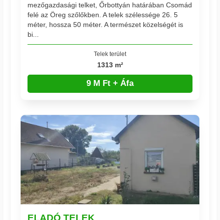
mezőgazdasági telket, Őrbottyán határában Csomád
felé az Öreg szőlőkben. A telek szélessége 26. 5
méter, hossza 50 méter. A természet közelségét is
bi...
Telek terület
1313 m²
9 M Ft + Áfa
ELADÓ TELEK