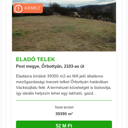
KIEMELT
ELADÓ TELEK
Pest megye, Őrbottyán, 2103-as út
Eladásra kínálok 39350 m2-es MÁ jelű általános
mezőgazdasági övezeti telket Őrbottyán határában
Váckisújfalu felé. A természet közelségét is biztosítja,
így ideális helyszín lehet egy lakható, gazd...
Telek terület
39390 m²
52 M Ft