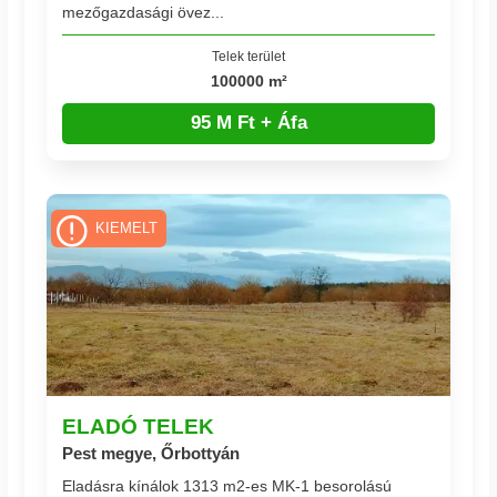
mezőgazdasági övez...
Telek terület
100000 m²
95 M Ft + Áfa
KIEMELT
ELADÓ TELEK
Pest megye, Őrbottyán
Eladásra kínálok 1313 m2-es MK-1 besorolású