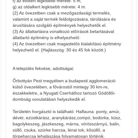
f) az előkert legkisebb mérete: 5 m,
g) az oldalkert legkisebb mérete: 4 m.
(2) Az övezetben csak a mezőgazdasági termelés,
valamint a saját termék feldolgozására, tárolására és
árusítására szolgáló építmények helyezhetők el.
(3) Az állattartásra vonatkozó előírások betartásával
állattartó építmény is elhelyezhető.
(4) Az övezetben csak magastetős kialakítású építmény
helyezhető el. (Hajlásszög: 30 és 45 fok között.)
A település fekvése, adottságai:
Őrbottyán Pest megyében a budapesti agglomeráció
külső övezetében, a fővárostól mintegy 30 km-re,
északkeletre, a Nyugati Cserháthoz tartozó Gödöllői-
dombság vonulatában helyezkedik el.
Területén horgásztó is található: Halfauna: ponty, amúr,
dévér, ezüstkárász, aranykárász,compó, bodorka, küsz,
bagolykeszeg, jászkeszeg, márna, vörösszárnyú, balin,
süllő, csuka, szürke harcsa, lénai tok, kősüllő, a
törpeharcsa lehalászása folyamatosan történik.