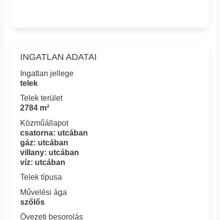
INGATLAN ADATAI
Ingatlan jellege
telek
Telek terület
2784 m²
Közműállapot
csatorna: utcában
gáz: utcában
villany: utcában
víz: utcában
Telek típusa
Művelési ága
szőlős
Övezeti besorolás