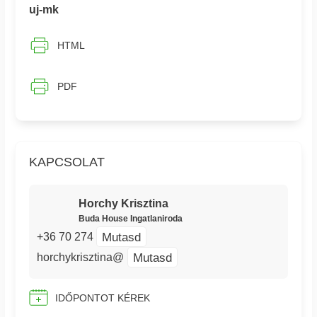
uj-mk
HTML
PDF
KAPCSOLAT
Horchy Krisztina
Buda House Ingatlaniroda
Mutasd
+36 70 274
Mutasd
horchykrisztina@
IDŐPONTOT KÉREK