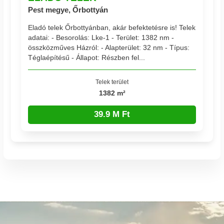
Pest megye, Őrbottyán
Eladó telek Őrbottyánban, akár befektetésre is! Telek
adatai: - Besorolás: Lke-1 - Terület: 1382 nm -
összközműves Házról: - Alapterület: 32 nm - Típus:
Téglaépítésű - Állapot: Részben fel...
Telek terület
1382 m²
39.9 M Ft