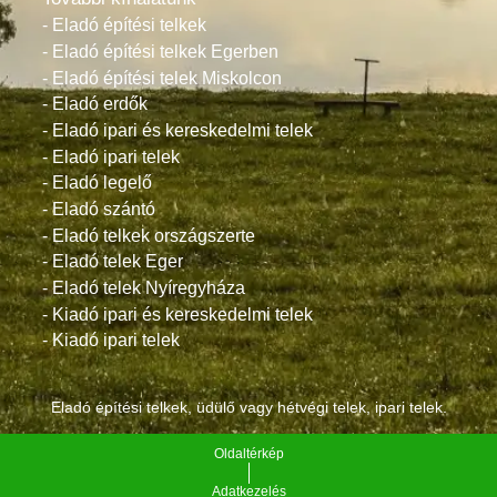
- Eladó építési telkek
- Eladó építési telkek Egerben
- Eladó építési telek Miskolcon
- Eladó erdők
- Eladó ipari és kereskedelmi telek
- Eladó ipari telek
- Eladó legelő
- Eladó szántó
- Eladó telkek országszerte
- Eladó telek Eger
- Eladó telek Nyíregyháza
- Kiadó ipari és kereskedelmi telek
- Kiadó ipari telek
Eladó építési telkek, üdülő vagy hétvégi telek, ipari telek.
Oldaltérkép
Adatkezelés