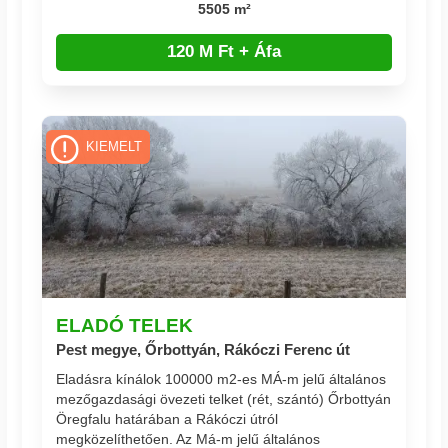
5505 m²
120 M Ft + Áfa
KIEMELT
ELADÓ TELEK
Pest megye, Őrbottyán, Rákóczi Ferenc út
Eladásra kínálok 100000 m2-es MÁ-m jelű általános
mezőgazdasági övezeti telket (rét, szántó) Őrbottyán
Öregfalu határában a Rákóczi útról
megközelíthetően. Az Má-m jelű általános