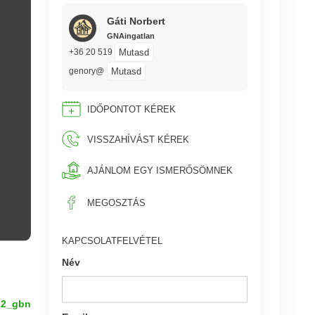
Gáti Norbert
GNAingatlan
Mutasd
+36 20 519
Mutasd
genory@
IDŐPONTOT KÉREK
VISSZAHÍVÁST KÉREK
AJÁNLOM EGY ISMERŐSÖMNEK
MEGOSZTÁS
KAPCSOLATFELVÉTEL
Név
22_gbn