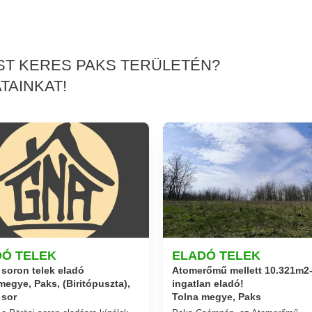
ÉST KERES PAKS TERÜLETÉN?
TAINKAT!
DÓ TELEK
ELADÓ TELEK
 soron telek eladó
Atomerőmű mellett 10.321m2
ingatlan eladó!
megye, Paks, (Biritópuszta),
 sor
Tolna megye, Paks