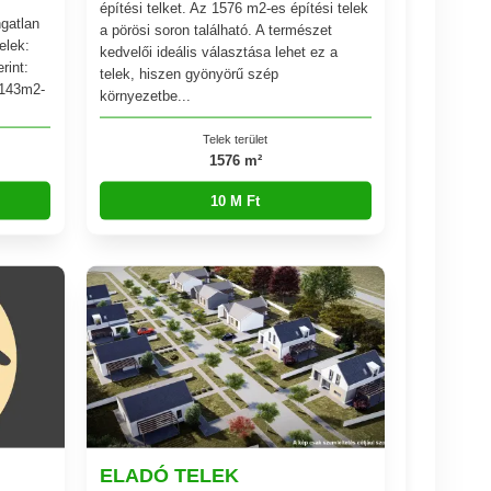
építési telket. Az 1576 m2-es építési telek
gatlan
a pörösi soron található. A természet
lek:
kedvelői ideális választása lehet ez a
rint:
telek, hiszen gyönyörű szép
3143m2-
környezetbe...
Telek terület
1576 m²
10 M Ft
ELADÓ TELEK