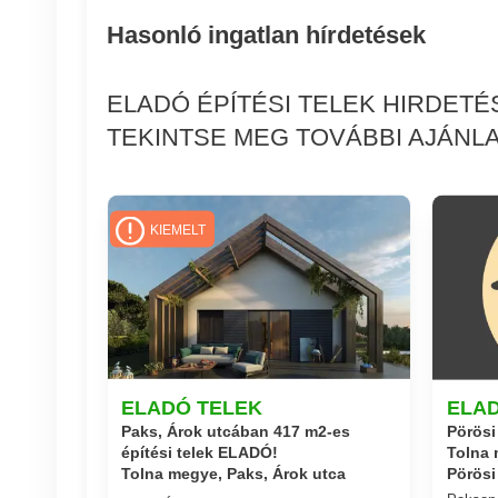
Hasonló ingatlan hírdetések
ELADÓ ÉPÍTÉSI TELEK HIRDET
TEKINTSE MEG TOVÁBBI AJÁNLA
KIEMELT
ELADÓ TELEK
ELA
Paks, Árok utcában 417 m2-es
Pörösi
építési telek ELADÓ!
Tolna 
Tolna megye, Paks, Árok utca
Pörösi