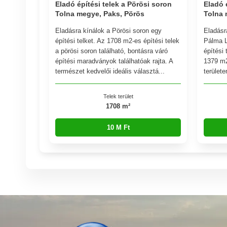
Eladó építési telek a Pörösi soron
Eladó 
Tolna megye, Paks, Pörös
Tolna 
Eladásra kínálok a Pörösi soron egy
Eladásr
építési telket. Az 1708 m2-es építési telek
Pálma L
a pörösi soron található, bontásra váró
építési 
építési maradványok találhatóak rajta. A
1379 m2
természet kedvelői ideális választá...
területe
Telek terület
1708 m²
10 M Ft