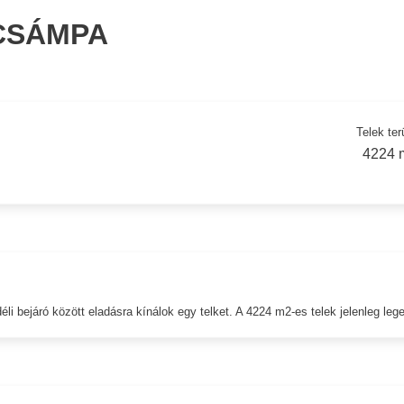
 CSÁMPA
Telek ter
4224 
 bejáró között eladásra kínálok egy telket. A 4224 m2-es telek jelenleg lege