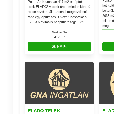
Pakson 
Paks, Árok utcában 417 m2-es építési
két kül
telek ELADÓ! A telek üres, minden közmű
belterül
rendelkezésre áll, azonnal megkezdhető
2635 m
rajta egy építkezés. Övezeti besorolása:
telken á
Lk-2.3 Maximális beépíthetősége: 58%...
meg...
Telek terület
417 m²
28.9 M Ft
ELADÓ TELEK
ELA