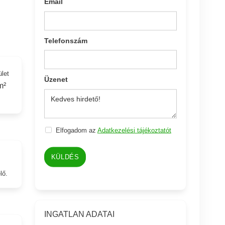
Email
Telefonszám
ület
Üzenet
m²
Elfogadom az
Adatkezelési tájékoztatót
KÜLDÉS
lő.
INGATLAN ADATAI