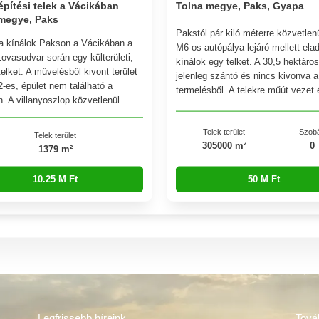
építési telek a Vácikában
Tolna megye, Paks, Gyapa
megye, Paks
Pakstól pár kiló méterre közvetlen
a kínálok Pakson a Vácikában a
M6-os autópálya lejáró mellett ela
ovasudvar során egy külterületi,
kínálok egy telket. A 30,5 hektáros
telket. A művelésből kivont terület
jelenleg szántó és nincs kivonva a
-es, épület nem található a
termelésből. A telekre műút vezet és
n. A villanyoszlop közvetlenül ...
Telek terület
Szob
Telek terület
305000 m²
0
1379 m²
10.25 M Ft
50 M Ft
Legfrissebb híreink
Tová