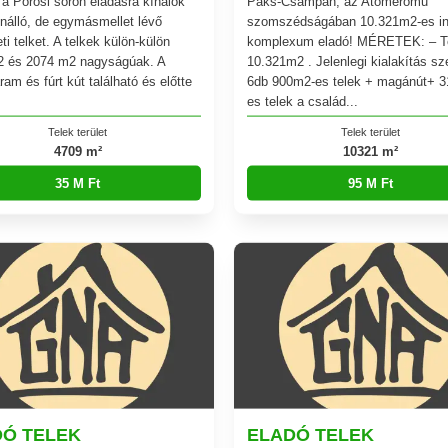
a Pörösi soron eladásra kínálok
Paks-Csámpán, az Atomerőmű
önálló, de egymásmellet lévő
szomszédságában 10.321m2-es in
eti telket. A telkek külön-külön
komplexum eladó! MÉRETEK: – Te
2 és 2074 m2 nagyságúak. A
10.321m2 . Jelenlegi kialakítás sze
ram és fúrt kút található és előtte
6db 900m2-es telek + magánút+ 
es telek a család...
Telek terület
Telek terület
4709 m²
10321 m²
35 M Ft
95 M Ft
DÓ TELEK
ELADÓ TELEK