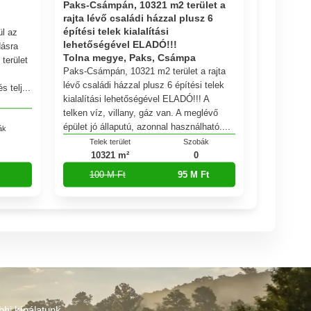
Paks-Csámpán, 10321 m2 terület a
rajta lévő családi házzal plusz 6
építési telek kialalítási
ül az
lehetőségével ELADÓ!!!
dásra
Tolna megye, Paks, Csámpa
 terület
Paks-Csámpán, 10321 m2 terület a rajta
lévő családi házzal plusz 6 építési telek
 telj...
kialalítási lehetőségével ELADÓ!!! A
telken víz, villany, gáz van. A meglévő
épület jó állaputú, azonnal használható....
ák
Telek terület
Szobák
10321 m²
0
100 M Ft
95 M Ft
bbi kínálatunk