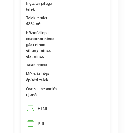
Ingatlan jellege
telek
Telek terület
4224 m²
Közműállapot
csatorna: nincs
gáz: nincs
villany: nincs
víz: nincs
Telek típusa
Művelési ága
építési telek
Övezeti besorolás
uj-má
HTML
PDF