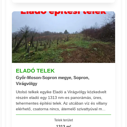
ELADÓ TELEK
Győr-Moson-Sopron megye, Sopron,
Virágvölgy
Utolsó telkek egyike Eladó a Virágvölgy közkedvelt
részén eladó egy 1313 nm-es panorámás, üres,
tehermentes építési telek. Az utcában víz és villany
elérhető, csatorna nincs, átemelő szivattyúval m...
Telek terület
1313 m²