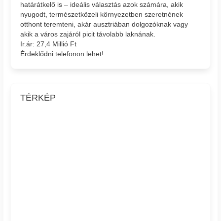
határátkelő is – ideális választás azok számára, akik
nyugodt, természetközeli környezetben szeretnének
otthont teremteni, akár ausztriában dolgozóknak vagy
akik a város zajáról picit távolabb laknának.
Ir.ár: 27,4 Millió Ft
Érdeklődni telefonon lehet!
TÉRKÉP