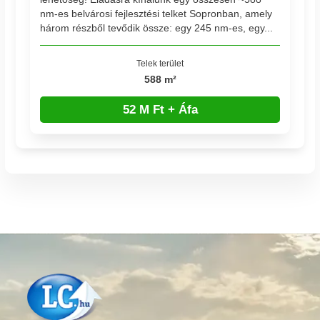
nm-es belvárosi fejlesztési telket Sopronban, amely
három részből tevődik össze: egy 245 nm-es, egy...
Telek terület
588 m²
52 M Ft + Áfa