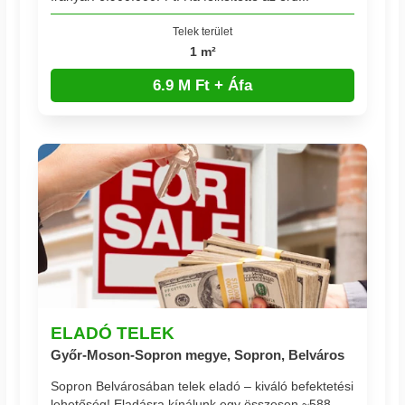
Telek terület
1 m²
6.9 M Ft + Áfa
ELADÓ TELEK
Győr-Moson-Sopron megye, Sopron, Belváros
Sopron Belvárosában telek eladó – kiváló befektetési
lehetőség! Eladásra kínálunk egy összesen ~588