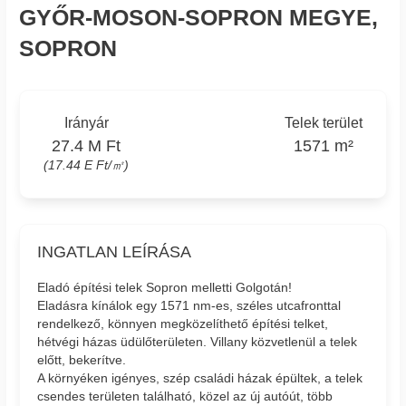
GYŐR-MOSON-SOPRON MEGYE,
SOPRON
Irányár
Telek terület
27.4 M Ft
1571 m²
(17.44 E Ft/㎡)
INGATLAN LEÍRÁSA
Eladó építési telek Sopron melletti Golgotán!
Eladásra kínálok egy 1571 nm-es, széles utcafronttal
rendelkező, könnyen megközelíthető építési telket,
hétvégi házas üdülőterületen. Villany közvetlenül a telek
előtt, bekerítve.
A környéken igényes, szép családi házak épültek, a telek
csendes területen található, közel az új autóút, több