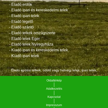
- Eladó erdők
- Eladó ipari és kereskedelmi telek
- Eladó ipari telek
- Eladó legelő
- Eladó szántó
- Eladó telkek országszerte
- Eladó telek Eger
- Eladó telek Nyíregyháza
- Kiadó ipari és kereskedelmi telek
- Kiadó ipari telek
Eladó építési telkek, üdülő vagy hétvégi telek, ipari telek.
Oldaltérkép
Adatkezelés
Kapcsolat
Impresszum