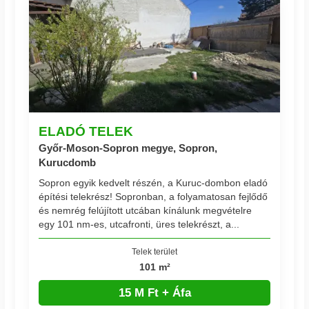
ELADÓ TELEK
Győr-Moson-Sopron megye, Sopron,
Kurucdomb
Sopron egyik kedvelt részén, a Kuruc-dombon eladó
építési telekrész! Sopronban, a folyamatosan fejlődő
és nemrég felújított utcában kínálunk megvételre
egy 101 nm-es, utcafronti, üres telekrészt, a...
Telek terület
101 m²
15 M Ft + Áfa