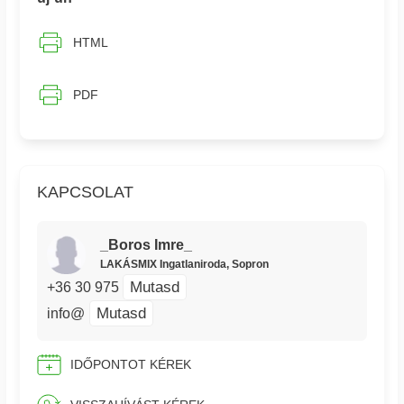
HTML
PDF
KAPCSOLAT
_Boros Imre_
LAKÁSMIX Ingatlaniroda, Sopron
Mutasd
+36 30 975
Mutasd
info@
IDŐPONTOT KÉREK