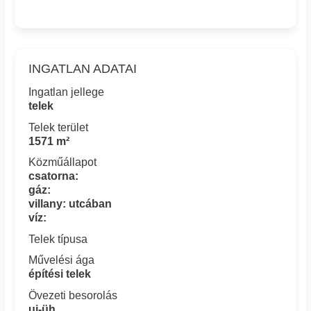
INGATLAN ADATAI
Ingatlan jellege
telek
Telek terület
1571 m²
Közműállapot
csatorna:
gáz:
villany: utcában
víz:
Telek típusa
Művelési ága
építési telek
Övezeti besorolás
uj-üh