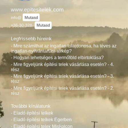
www.epitesitelek.com
info@
Mutasd
+36-30-328-
Mutasd
Legfrissebb híreink
- Mire számíthat az ingatlan tulajdonosa, ha téves az
ingatlan-nyilvántartási térkép?
- Hogyan lehetséges a termőföld elbirtoklása?
- Mire figyeljünk építési telek vásárlása esetén? - 4.
rész
- Mire figyeljünk építési telek vásárlása esetén? - 3.
rész
- Mire figyeljünk építési telek vásárlása esetén? - 2.
rész
További kínálatunk
- Eladó építési telkek
- Eladó építési telkek Egerben
- Eladó építési telek Miskolcon