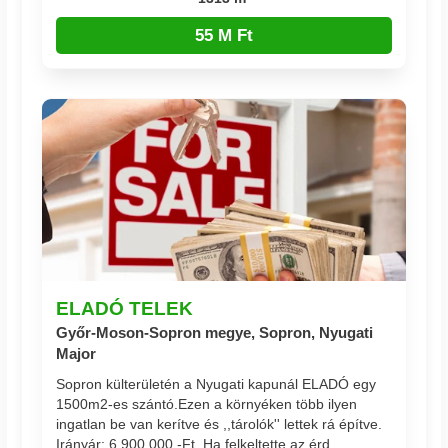
55 M Ft
ELADÓ TELEK
Győr-Moson-Sopron megye, Sopron, Nyugati
Major
Sopron külterületén a Nyugati kapunál ELADÓ egy
1500m2-es szántó.Ezen a környéken több ilyen
ingatlan be van kerítve és ,,tárolók'' lettek rá építve.
Irányár: 6.900.000.-Ft. Ha felkeltette az érd...