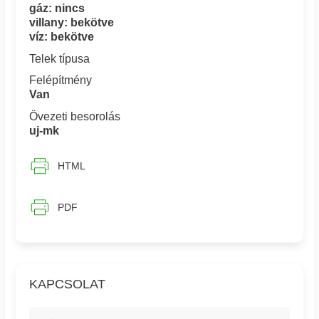
gáz: nincs
villany: bekötve
víz: bekötve
Telek típusa
Felépítmény
Van
Övezeti besorolás
uj-mk
HTML
PDF
KAPCSOLAT