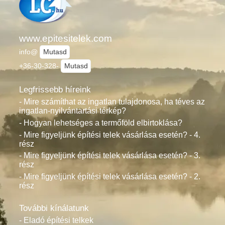
www.epitesitelek.com
info@
Mutasd
+36-30-328-
Mutasd
Legfrissebb híreink
- Mire számíthat az ingatlan tulajdonosa, ha téves az
ingatlan-nyilvántartási térkép?
- Hogyan lehetséges a termőföld elbirtoklása?
- Mire figyeljünk építési telek vásárlása esetén? - 4.
rész
- Mire figyeljünk építési telek vásárlása esetén? - 3.
rész
- Mire figyeljünk építési telek vásárlása esetén? - 2.
rész
További kínálatunk
- Eladó építési telkek