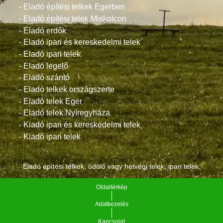
- Eladó építési telkek Egerben
- Eladó építési telek Miskolcon
- Eladó erdők
- Eladó ipari és kereskedelmi telek
- Eladó ipari telek
- Eladó legelő
- Eladó szántó
- Eladó telkek országszerte
- Eladó telek Eger
- Eladó telek Nyíregyháza
- Kiadó ipari és kereskedelmi telek
- Kiadó ipari telek
Eladó építési telkek, üdülő vagy hétvégi telek, ipari telek.
Oldaltérkép
Adatkezelés
Kapcsolat