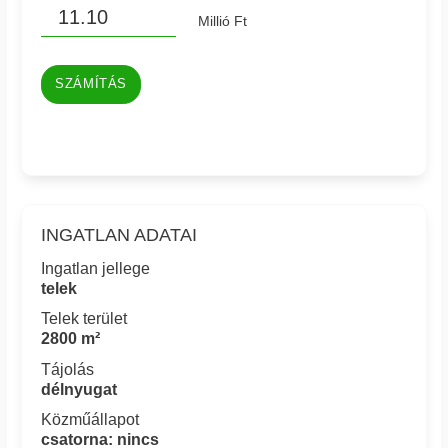
Millió Ft
SZÁMÍTÁS
INGATLAN ADATAI
Ingatlan jellege
telek
Telek terület
2800 m²
Tájolás
délnyugat
Közműállapot
csatorna: nincs