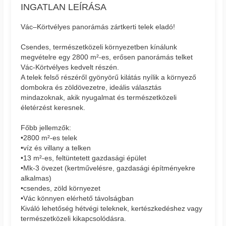
INGATLAN LEÍRÁSA
Vác–Körtvélyes panorámás zártkerti telek eladó!
Csendes, természetközeli környezetben kínálunk
megvételre egy 2800 m²-es, erősen panorámás telket
Vác-Körtvélyes kedvelt részén.
A telek felső részéről gyönyörű kilátás nyílik a környező
dombokra és zöldövezetre, ideális választás
mindazoknak, akik nyugalmat és természetközeli
életérzést keresnek.
Főbb jellemzők:
•2800 m²-es telek
•víz és villany a telken
•13 m²-es, feltüntetett gazdasági épület
•Mk-3 övezet (kertművelésre, gazdasági építményekre
alkalmas)
•csendes, zöld környezet
•Vác könnyen elérhető távolságban
Kiváló lehetőség hétvégi teleknek, kertészkedéshez vagy
természetközeli kikapcsolódásra.