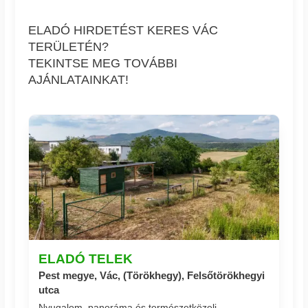
ELADÓ HIRDETÉST KERES VÁC
TERÜLETÉN?
TEKINTSE MEG TOVÁBBI
AJÁNLATAINKAT!
ELADÓ TELEK
Pest megye, Vác, (Törökhegy), Felsőtörökhegyi
utca
Nyugalom, panoráma és természetközeli