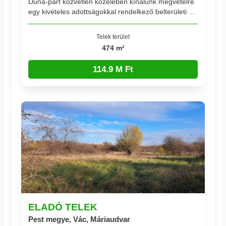
Duna-part közvetlen közelében kínálunk megvételre
egy kivételes adottságokkal rendelkező belterületi ...
Telek terület
474 m²
114.9 M Ft
ELADÓ TELEK
Pest megye, Vác, Máriaudvar