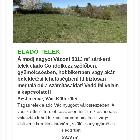
ELADÓ TELEK
Álmodj nagyot Vácon! 5313 m² zártkerti
telek eladó Gondolkozz szőlőben,
gyümölcsösben, hobbikertben vagy akár
befektetési lehetőségben! Itt biztosan
megtalálod a számításaidat! Vedd fel velem
a kapcsolatot!
Pest megye, Vác, Külterület
Tágas telek eladó Vác nyugodt városrészében! A
váci zártkerti terület, összesen 5313 m²-es, ideális
választás lehet kertészkedésre, családi-, vagy
kisüzemi kert kialakítására, szőlő- vagy gyümölcs...
Telek terület
5313 m²