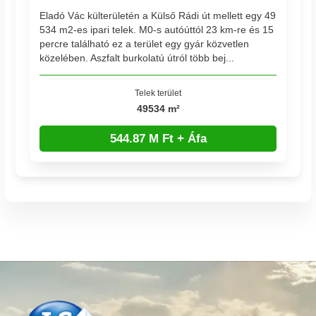
Eladó Vác külterületén a Külső Rádi út mellett egy 49
534 m2-es ipari telek. M0-s autóúttól 23 km-re és 15
percre található ez a terület egy gyár közvetlen
közelében. Aszfalt burkolatú útról több bej...
Telek terület
49534 m²
544.87 M Ft + Áfa