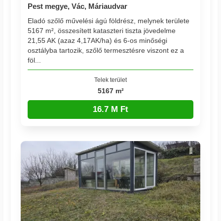
Pest megye, Vác, Máriaudvar
Eladó szőlő művelési ágú földrész, melynek területe
5167 m², összesített kataszteri tiszta jövedelme
21,55 AK (azaz 4,17AK/ha) és 6-os minőségi
osztályba tartozik, szőlő termesztésre viszont ez a
föl...
Telek terület
5167 m²
16.7 M Ft