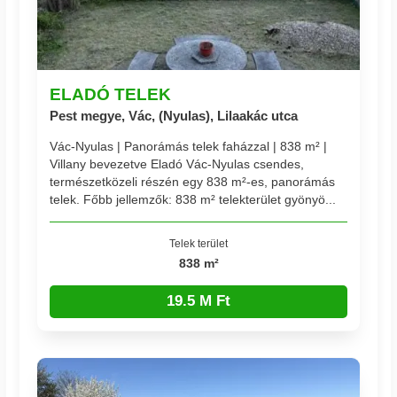
ELADÓ TELEK
Pest megye, Vác, (Nyulas), Lilaakác utca
Vác-Nyulas | Panorámás telek faházzal | 838 m² |
Villany bevezetve Eladó Vác-Nyulas csendes,
természetközeli részén egy 838 m²-es, panorámás
telek. Főbb jellemzők: 838 m² telekterület gyönyö...
Telek terület
838 m²
19.5 M Ft