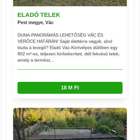
ELADÓ TELEK
Pest megye, Vác
DUNA-PANORÁMÁS LEHETŐSÉG VÁC ÉS
VERŐCE HATÁRÁN! Saját élettérre vágyik, ahol
tiszta a levegő? Eladó Vác-Körtvélyes dűlőben egy
802 m²-es, teljesen körbekerített, déli fekvésű telek,
amely a termész...
18 M Ft